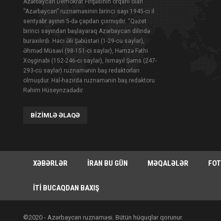
Azərbaycan Demokrat Firqəsinin orqanı olan
“Azərbaycan” ruznaməsinin birinci sayı 1945-ci il
sentyabr ayının 5-də çapdan çıxmışdır. “Qəzet
birinci sayından başlayaraq Azərbaycan dilində
buraxılırdı. Hacı Əli Şəbüstəri (1-29-cu saylar),
Əhməd Müsəvi (98-151-ci saylar), Həmzə Fəthi
Xoşginabi (152-246-cı saylar), İsmayıl Şəms (247-
293-cü saylar) ruznamənin baş redaktorları
olmuşdur. Hal-hazırda ruznamənin baş redaktoru
Rəhim Hüseynzadədir.
BIZIMLƏ ƏLAQƏ
XƏBƏRLƏR
İRAN BU GÜN
MƏQALƏLƏR
FOT
İTI BUCAQDAN BAXIŞ
©2020 - Azərbaycan ruznaməsi. Bütün hüquqlar qorunur.