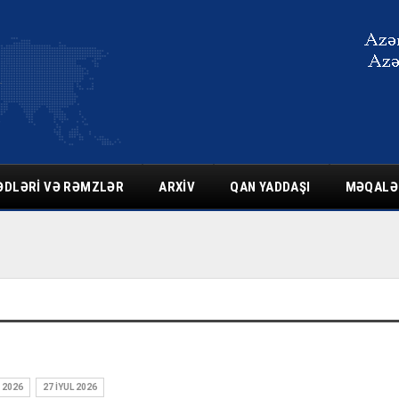
ƏDLƏRI VƏ RƏMZLƏR
ARXIV
QAN YADDAŞI
MƏQALƏ
 2026
27 İYUL 2026