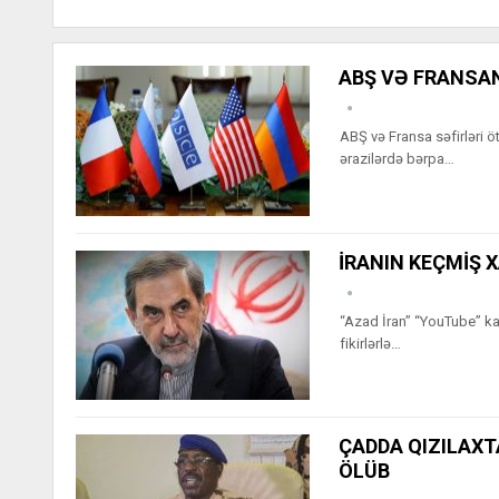
ABŞ VƏ FRANSA
ABŞ və Fransa səfirləri 
ərazilərdə bərpa…
İRANIN KEÇMİŞ X
“Azad İran” “YouTube” kana
fikirlərlə…
ÇADDA QIZILAX
ÖLÜB