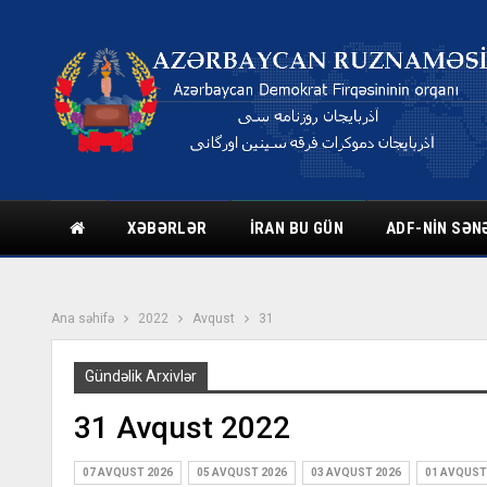
XƏBƏRLƏR
İRAN BU GÜN
ADF-NIN SƏN
Ana səhifə
2022
Avqust
31
Gündəlik Arxivlər
31 Avqust 2022
07 AVQUST 2026
05 AVQUST 2026
03 AVQUST 2026
01 AVQUST