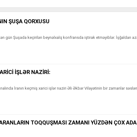
NIN ŞUŞA QORXUSU
ötən gün Şuşada keçirilən beynəlxalq konfransda iştirak etməyiblər. İşğaldan a
ARİCİ İŞLƏR NAZİRİ:
lında İranın keçmiş xarici işlər naziri Əli Əkbər Vilayətinin bir zamanlar səslən
TARANLARIN TOQQUŞMASI ZAMANI YÜZDƏN ÇOX AD