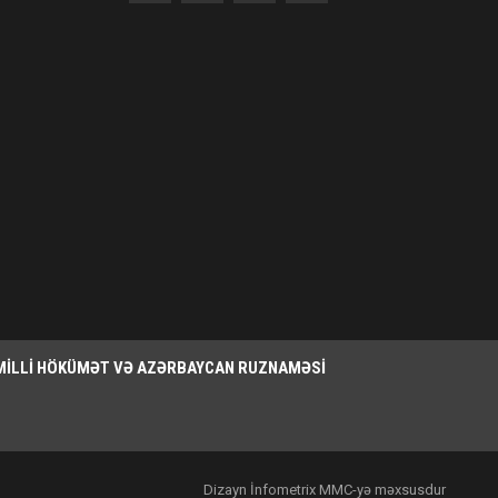
MILLI HÖKÜMƏT VƏ AZƏRBAYCAN RUZNAMƏSI
Dizayn İnfometrix MMC-yə məxsusdur