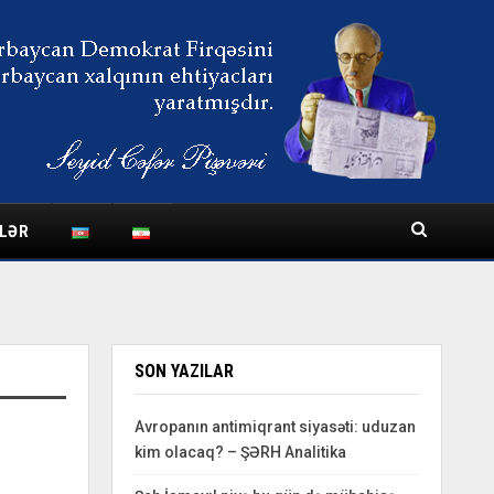
LƏR
SON YAZILAR
Avropanın antimiqrant siyasəti: uduzan
kim olacaq? – ŞƏRH Analitika