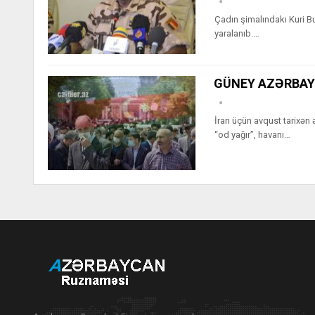
Çadın şimalındakı Kuri 
yaralanıb.…
GÜNEY AZƏRBAYC
İran üçün avqust tarixən
“od yağır”, havanı…