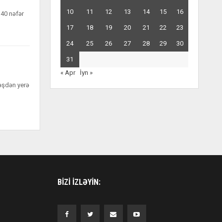
10
11
12
13
14
15
16
 40 nəfər
17
18
19
20
21
22
23
24
25
26
27
28
29
30
31
« Apr
İyn »
nəşdən yerə
BIZI IZLƏYIN: