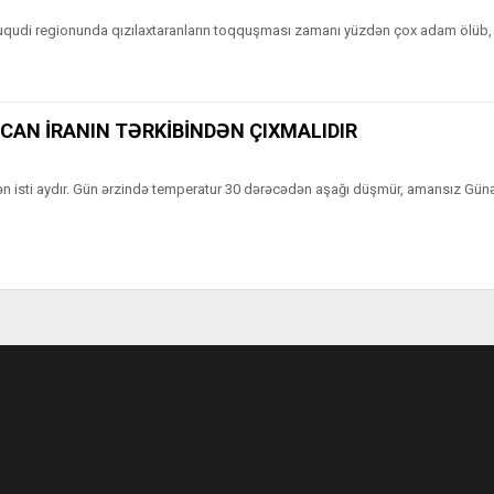
Buqudi regionunda qızılaxtaranların toqquşması zamanı yüzdən çox adam ölüb,
AN İRANIN TƏRKİBİNDƏN ÇIXMALIDIR
 ən isti aydır. Gün ərzində temperatur 30 dərəcədən aşağı düşmür, amansız Gü