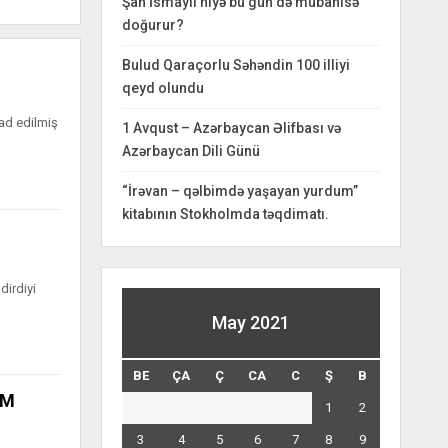
Şah İsmayıl niyə bu gün də mübahisə
doğurur?
Bulud Qaraçorlu Səhəndin 100 illiyi
qeyd olundu
zad edilmiş
1 Avqust – Azərbaycan Əlifbası və
Azərbaycan Dili Günü
“İrəvan – qəlbimdə yaşayan yurdum”
kitabının Stokholmda təqdimatı.
dirdiyi
May 2021
BE
ÇA
Ç
CA
C
Ş
B
AM
1
2
3
4
5
6
7
8
9