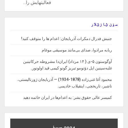
فعالیتهایش را…
سۏن ؽازؽلار
جنبش فدرال دمکرات آذربایجان: اعدام ها را‌ متوقف‌ کنید!
ربابه مرادوا، صدای بی‌مانند موسیقی موغام
آوگوستون ۵-ی ( ۱۴ مرداد) ایران‌دا مشروطه حرکاتینین
غلبه‌سینین ایل دؤنومو تبریز گونو کیمی قید اولونور.
محمود آغا غنی‌زاده (1878-1934) — آذربایجان ژورنالیستی،
ناشیر، تاریخچی، اینقیلاب خادیمی.
کمیسر عالی حقوق بشر: به اعدام‌ها در ایران خاتمه دهید