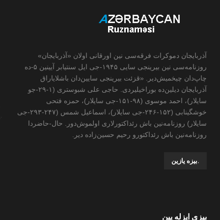
آذربایجان دموکرات فرقه‌سی نین اورقانی اولان «آذربایجان»
روزنامه‌سی نین بیرینجی سایی ۱۹۴۵-جی ایل سنتیابر آیینین ۵-ده
چاپ‌دان چیخمیش‌دیر. «قزئت بیرینجی سایین‌دان باشلایاراق
آذربایجان دیلین‌ده بوراخیلیردی. حاجی علی شبوستری (۱-۲۹-جو
سایلار)، احمد موسوی (۹۸-۱۵۱-جی سایلار)، حمزه فتحی
خوشگینابی (۱۵۲-۲۴۶-جی سایلار)، اسماعیل شمس (۲۴۷-۲۹۳-جی
سایلار) روزنامه‌نین باش رئداکتورلاری اولموش‌دور. حال-حاضردا
روزنامه‌نین باش رئداکتورو رحیم حسین‌زاده ‌دیر.
.بیزه یازین
بیزی ایزله یین