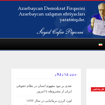
سۏن ؽازؽلار
نقدی بر نبود مفهوم انسان در نظام حقوقی
قان یادداشی
ایران از مشروطه تا امروز
لورد کرزن بریتانیایی در سال ۱۸۹۲