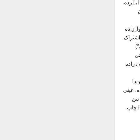
روشلرینین فورمالاشما­سینا گوج‌لو تأثیر گؤسترمیش‌دیر. ۰۷-۱۹۰۶-جی ایللرده
سول‌زاده
عال اشتراک
”)
ینی
ول‌زاده ، س.ح تقی زاده
‌دا
ه، عینی
نین
ا چاپ