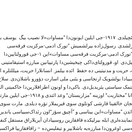
مجلیسینه آذربایجانلا یاناشی تورکوستان‌دان دا دپوتات سئچیلدی. ۱۹۱۷-جی ایلین ایونون‌دا “مساوات»لا نصیب بیگ
بیرلشدی. رسول‌زاده بیرلشمیش “تورک اد‌می-مرکزیت فرقه‌سی
مساوات»این صدری اولدو. ۱۹۱۷-جی ایلین اوکتیابرین‌دا “تورک اد‌می-مرکزیت فرقه‌سی مساوات»این ۱-جی قورولتایین‌دا
دی. او، قورولتای‌داکی چیخیشین‌دا پارتییانین مبارزه استیقامتینی 
ت، حریت و مدنیتینی ده حفظ ائده بیلمز. انسانلارا حریت، میللتلره ا
ن (۱۹۱۷-جی ایل) سونرا روسییادا بولشویک ارتجاسی و یئنی ملی اسارت دؤورو باشلان‌دی. سلا
ک سیاستی یئریدیل‌دی. باکی‌دا و اونون اطرافلارین‌دا حاکمیتی اله
کئچیره‌ن س.شاومیامن بولشویک-داشناک گروهو آذربایجانا “مختاریت” اوزینه “مزاریستان” وعد ائتدی
ذربایجان خالقینا قارشی کوتلوی سوی قیریملار تؤره دیلدی. مارت سوی
ئد‌ن “مساوات»این بیناسی و “آچیق سؤز”اون رئداک‌سییاسی یاندیری
اینده‌لری ایله بیرلیکده قافقازین روسییادان آیریلاراق مستقل کنفد
‌سی اوغرون‌دا مبارزه‌یه باشلاییر و تیفلیس‌ده – زاقافقازییا فراکس