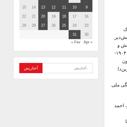
15
14
13
12
11
10
9
22
21
20
19
18
17
16
29
28
27
26
25
24
23
ایلک
31
30
رمیش‌دیر.
Apr »
« Fev
یش و
اونا باش‌چی‌لیق ائتمیش‌دیر. (۰۳-۱۹۰۲). تشکیلات مطبعه اصولو ایله اینتیباه نامه‌لر چاپ ائدیب اهالی آراسین‌دا یایمیش‌دیر. ۱۹۰۴-
ون
ن‌دا
یگی ملی
، احمد