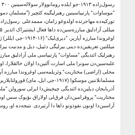
رس
تورکیه‌ده مهاجرتده اولدوغو زامان، مممدعلی رسول‌زاده،
اوغروندا مبارزه آپا
میللتین تعریفین‌ده دینی بیرلیگی دئییل، دیل و مدنیت بیرلی
غلبه‌سین‌دن سونرا ملی اسارت آلتین‌دا اولان خالقلارا، او
مسلمانلاننین موسکوا (۱۹۱۷-جی ایل، م
آذربایجان دیلین‌ده ائتدیگی چیخیش‌دا ایر‌لی سورولن “
آراسین‌دا اونون نفوذونو داها دا آرتیردی. نتیجه‌ده او،