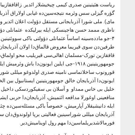
ریاست هئیتینین صدری کیمی چیخیشلار ائدیر. زاقافقازییا 
مای). ملی شورا آذربایجانی مستقل دؤولت اعلان ائدیر 
۴-جو مادده‌سینه اساساً عثمانلی دؤولتی باکی سووئتین
طرفین‌دن سوی قیریما معروض قالماق‌دا اولان آذربایجان خ
قافقازین تورک-مسلمان اهالی‌سی قیریلیب محو اولماق‌د
جومهوریتینین ۱۹۱۸-جی ایلین ایونون‌دا باش
ایونون‌دا آذربایجان خالق جومهوریتینین ایستانبول بین الخ
خلیل بی خاس ممداو و آسلان بی سفیکوردسکی داخیل اید
منافعینی اوغورلا مدافعه ائتمیش، آذربایجان‌دا حربی ای
آذربایجان میللی شوراسینین فعالیتی برپا اولوندوق‌دان س
فورمالاشدیریلماسین‌دا مهم رول اوینامیش‌دیر.