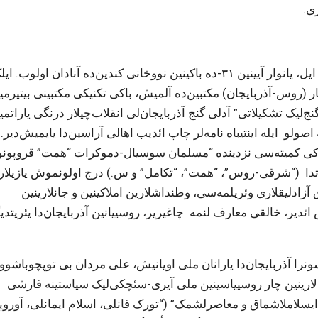
ی.
محمد امین حاجی ملا ال اکبر اوغلو رسول‌زاده ۱۸۸۴-جو ایل، یانوار آیینین ۳۱-ده باکینین نووخانی کندین‌ده آنادان اولوب. 
ی زاده نین ۲ سایلی روس-تاتار (روس-آذربایجان) مکتبین‌ده آلمیش، باکی تکنیکی مکتبینی بیتی
‌لیک تشکیلاتی” آدلی گنج آذربایجان‌لی انقلاب‌چیلار درنگی یاراتم
باکی کمیته‌سی نزدینده “مسلمان سوسیال-دموکرات “همت” قروپون
اتدا (“شرقی-روس”، “همت”، “تکامل” و س.) درج اولونموش یازیلاری
آزادلیقلاری وئریلمه‌سی، وطنداشلارین املاکینین و جانلارینین
ئدیر، خالقی معارف لنمه چاغیریر، روسییانین آذربایجان‌دا یئریتد
ان سونرا آذربایجان‌دا یارانان ملی اویانیش، علی مردان بی توپچوباشوو
لارینین چار روسییاسینین ملی آیری-سئچکی‌لیک سیاستینه قارشی
یسلاملاشماق و معاصرلشمک” (“تورک قانلی، اسلام ایمانلی، آوروپا