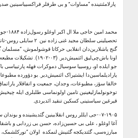
پارلامئنتینده “مساوات” و بی طرفلر فراکسییاسینین صدر
تحصیلینی سلطان مجید غن
گنج یاشلارین‌دان انقلابی حرکاتا قوشولموش، “مسلمان گنج
جو ایلده او، روسییا سوسیال دموکرات فهله پارتییاسی 
یارادیلماسین‌دا ایشتیراک ائتمیش‌دیر. بو دؤورده مطبوع
خالقا سؤز، مطبوعات، وجدان، جمعیت و اتفاقلار یاراتماق 
توخونولمازلیغینین تامین اولونماسی طلبلری ایله چیخیش ا
قیرغین سیاستینی کسکین تنقید ائدیردی.
۰۷-۱۹۰۵-جی ایللر روس انقلابینین گئدیشینده و بوند
آغا اوغلو ، علی بی حسین‌زاده، حسن بی زردابی و باشقا
مبارزه‌سی، گئتدیکجه گئنیش لنمکده اولان “تورکلشمک، ا