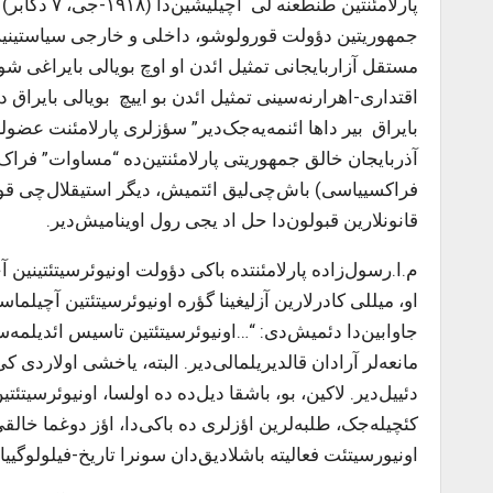
پارلامئنتین
جمهوریتین دؤولت قورولوشو، داخلی و خارجی سیاستینین ا
مستقل آزاربایجانی تمثیل ائد‌ن او اوچ بویالی بایراغی 
اقتداری-اهرارنه‌سینی تمثیل ائد‌ن بو اییچ بویالی بایراق د
بایراق بیر داها ائنمه‌یه‌جک‌دیر” سؤزلری پارلامئنت عضو
فراکسییاسی) باش‌چی‌لیق ائتمیش، دیگر استیقلال‌چی قوه‌ل
قانونلارین قبولون‌دا حل اد یجی رول اوینامیش‌دیر.
م.ا.رسول‌زاده پارلامئنتده باکی دؤولت اونیوئرسیتئتینین
او، میللی کادرلارین آزلیغینا گؤره اونیوئرسیتئتین آچیلم
جاوابین‌دا دئمیش‌دی: “…اونیوئرسیتئتین تاسیس ائدیلمه‌س
مانعه‌لر آرادان قالدیریلمالی‌دیر. البته، یاخشی اولاردی 
دئییل‌دیر. لاکین، بو، باشقا دیل‌ده ده اولسا، اونیوئرسیت
کئچیله‌جک، طلبه‌لرین اؤزلری ده باکی‌دا، اؤز دوغما خال
اونیورسیتئت فعالیته باشلادیق‌دان سونرا تاریخ-فیلولوگیی