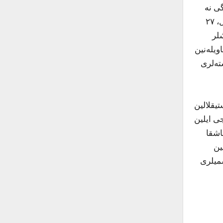
گی نه
گؤره گیزلی سس وئرمه نتیجه‌سین‌ده غیابی اولاراق آذربایجان ملی شوراسینین (پارلامئنتینین) صدری سئچیلیر (۱۹۱۸-جی ایل، ۲۷
لر
قاویله‌سینی امضالاییر (۱۹۱۸-جی ایل، ۴ ایون). مقاویله‌نین
ته‌لری
ستیقلالین
نامینه صدری اولدوغو میللی شورانین موقتی اولاراق، ایستئفاسینا راضی‌لیق وئرمیش‌دیر. او، ۱۹۱۸-جی ایلین
اشقا
ین
سمیلری