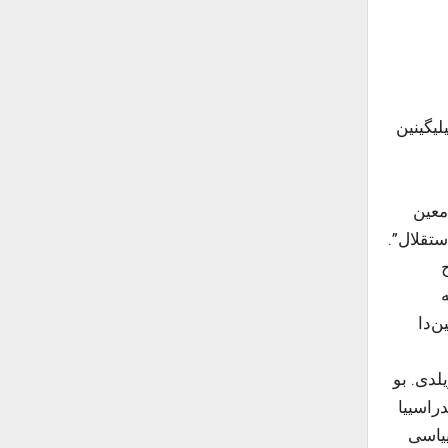
 یوسف بیلیگینین
معین
ستقلال”.
ح
 و ۱۹۱۸-جی ایلین مارتین‌دا
لدی. بو
راسییا
ییاسی