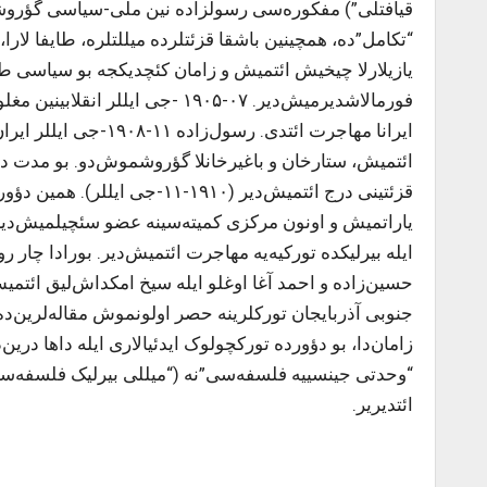
“تکامل”ده، همچینین باشقا قزئتلرده میللتلره، طایفا لارا،
یازیلارلا چیخیش ائتمیش و زامان کئچدیکجه بو سیاسی طل
فورمالاشدیرمیش‌دیر. ۰۷-۱۹۰۵ -جی
ایرانا مهاجرت ائتدی. 
ائتمیش، ستارخان و باغیرخانلا گؤروشموش‌دو. بو مدت ‌ده او
قزئتینی درج ائتمیش‌دیر (۱۹۱۰-
ایله بیرلیکده تورکیه‌یه مهاجرت ائتمیش‌دیر. بورادا چار 
حسین‌زاده و احمد آغا اوغلو ایله سیخ امکداش‌لیق ائتمیش
جنوبی آذربایجان تورکلرینه حصر اولونموش مقاله‌لرین‌ده
زامان‌دا، بو دؤورده تورکچولوک ایدئیالاری ایله داها دری
“وحدتی جینسییه فلسفه‌سی”نه (“میللی بیرلیک فلسفه‌سی”ن
ائتدیریر.