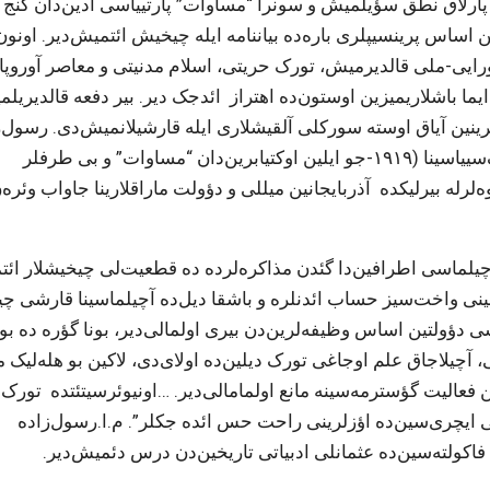
 طنطعنه لی ‌ آچیلیشین‌دا (۱۹۱۸-جی، ۷ دکابر) پارلاق نطق سؤیلمیش و سونرا “مساوات” پارتییاسی آدین‌دان گنج
ساس پرینسیپلری باره‌ده بیاننامه ایله چیخیش ائتمیش‌دیر. اونون
شورایی-ملی قالدیرمیش، تورک حریتی، اسلام مدنیتی و معاصر آوروپا
ایما باشلاریمیزین اوستون‌ده اهتراز ائد‌جک ‌دیر. بیر دفعه قالدیریل
لرینین آیاق اوسته سورکلی آلقیشلاری ایله قارشیلانمیش‌دی. رسول‌ز
آذربایجان خالق جمهوریتی پارلامئنتین‌ده “مساوات” فراک‌سییاسینا (۱۹۱۹-جو ایلین اوکتیابرین‌دان “مساوات” و بی طرفلر
رله بیرلیکده آذربایجانین میللی و دؤولت ماراقلارینا جاواب وئره‌
 آچیلماسی اطرافین‌دا گئدن مذاکره‌لرده ده قطعیت‌لی چیخیشلار ائ
اسینی واخت‌سیز حساب ائد‌نلره و باشقا دیل‌ده آچیلماسینا قارشی چیخ
ی دؤولتین اساس وظیفه‌لرین‌دن بیری اولمالی‌دیر، بونا گؤره ده بو
کی، آچیلاجاق علم اوجاغی تورک دیلین‌ده اولای‌دی، لاکین بو هله‌لیک
ئتین فعالیت گؤسترمه‌سینه مانع اولمامالی‌دیر. …اونیوئرسیتئتده تورک
قی ایچری‌سین‌ده اؤزلرینی راحت حس ائد‌ه جکلر”. م.ا.رسول‌زاده
ا فاکولته‌سین‌ده عثمانلی ادبیاتی تاریخین‌دن درس دئمیش‌دیر.