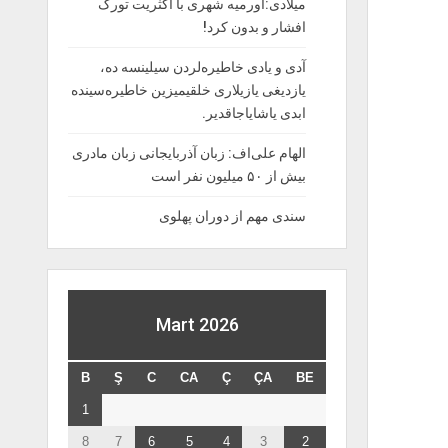
میلادی:اورمیه شهری با اکثریت تورک
افشار و بدون کرد!
آدی و یادی خاطیره‌لردن سیلینسه ده،
یازدیغی یازیلاری خلقیمیزین خاطیره‌سینده
ابدی یاشایاجاقدیر.
الهام علی‌اف: زبان آذربایجانی زبان مادری
بیش از ۵۰ میلیون نفر است
سندی مهم از دوران پهلوی
Mart 2026
B
Ş
C
CA
Ç
ÇA
BE
1
8
7
6
5
4
3
2