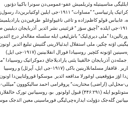
ول‌زاده ۱۹۱۳-جو ایلده رومانوولار سولاله‌سینین ۳۰۰ ایللیگی مناسیبتیله وئریلمیش عفو-عمومی‌دن سونرا باکییا دؤنور،
“موساوات” پارتییاسینین رهبرلیگینه کئچیر (“مسلمان دموکراتیک پارتییاسی” “مساوات” ۱۹۱۱-جی ایلین اوکت
 عابباس قولو کاظم‌زاده و تاغی ناغیواوغلو ‌ طرفین‌دن یارادیلمیش
میللی آزادلیق مبارزه‌سین‌ده داها فعال ایشتیراک ائدیر. ۱۹۱۵-جی ایلده “آچیق سؤز ” قزئتینی نشر ائدیر. آذربایجان د
ریر، “دیری‌لیک” (۱۶-۱۹۱۴-جی ایللر) ژورنالین‌دا “ملی دیری‌لیک” باش‌لیغی ایله سلسله مقاله‌لر درج ائتدی
گینی اؤنه چکیر، ملی استقلال ایدئیالارینی گئنیش تبلیغ ائدیر. اونون
رهبرلیک ائتدیگی “مساوات” پارتییاسی ملی آزادلیق مبارزه‌سینین اؤنونه کئچیر. روسییادا فورال انقلابینین (۱۹۱۷-جی ایل)
 جمله‌دن آذربایجان خالقینا یئنی یارادیلاجاق دموکراتیک روسییادا “م
محلی (اراضی) مختاریت” وئریلمه‌سی اوغروندا مبارزه آپاریر . قافقاز مسلمانلارینین باکی (۱۹۱۷-جی ایل، آپرئل) و روسییا
ای) قورولتایلارین‌دا اؤز مؤوقعینی اوغورلا مدافعه ائدیر. موسکوا قورولتایین‌دا اونون
ملی-محل‌لی (اراضی) مختاریت” پروقرامی احمد سالیکووون “میللی-م
مختاریت” پروقرامین‌دان فرق‌لی اولاراق بؤیوک سس اوستونلویو ایله (۴۴۶:۲۹۱) قبول اولونور. بو، روسییانین تورک خالقل
 روسییانین گله‌جک دؤولت ایداره‌چی‌لیگی فورماسینی معین ائد‌جک م