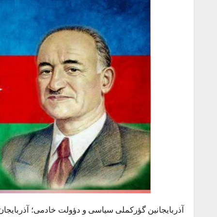
آذربایجانین گؤرکملی سیاسی و دؤولت خادمی؛ آذربایجان 