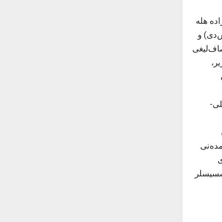
یابرین‌دا، رسول‌زاده هله
‌دی) و
یلینین صاف‌لیغی
ریر،
لی-
ده‌نی
اری
وسسیسلر