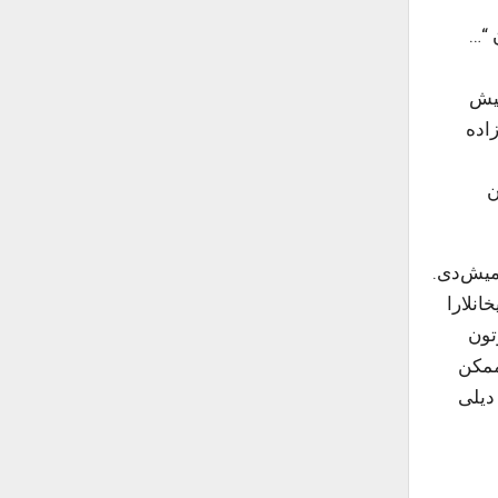
 “…
میش
اده
ن
تمیش‌دی.
انلارا
تون
 ممکن
 دیلی