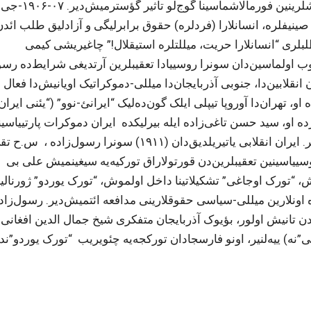
قیافتلی”) مفکوره‌سی رسولزاده نین ملی-سیاسی گؤ
 صینیفلره، انسانلارا (فردلره) حقوق برابرلیگی و آزادلیق طلب ائد‌ن
بلری “انسانلارا حریت، میللتلره استیقلال!” چاغیریشی کیمی
 ایللر انقلابینین مغلوب اولماسین‌دان سونرا روسییادا تعقیبلرین آرتدیغی شرایط‌ده ر
رسول‌زاده ۱۱-۱۹۰۸-جی ایللر ایران انقلابین‌دا، جنوبی آذربایجان‌دا میللی-دموکراتیک اویانیش‌دا ف
، تهران‌دا آوروپا تیپلی ایلک گون‌ده‌لیک “ایرانئ-نوو” (“یئنی ایران
۱۱-جی ایللر). همین دؤورده او، سید حسن تاغی‌زاده ایله بیرلیکده ایران دموکرات پارتییاس
یاراتمیش و اونون مرکزی کمیته‌سینه عضو سئچیلمیش‌دیر. ایران انقلابی یاتیریلدیق‌دان (۱۹۱۱) سونرا رس
روسییاسینین تعقیبلرین‌دن قورتولاراق تورکیه‌یه سیغینمیش علی بی
، “تورک اوجاغی” تشکیلاتینا داخل اولموش، “تورک یوردو” ژورنالین
 اونلارین میللی-سیاسی حقوقلارینی مدافعه ائتمیش‌دیر. رسول‌زاد
ن‌دن تانیش اولور، بؤیوک آذربایجان متفکری شیخ جمال الدین افغانی 
ه) ییه‌لنیر، اونو فارسجادان تورکجه‌یه چئویریب “تورک یوردو”ند