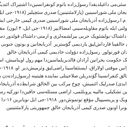
سئی‌می داغیلدیقدا رسول‌زاده باتوم کونفرانسین‌دا اشتیراک ائتدی
و م.ا.رسول‌زاده آذربایجان ملی شوراسینین صدری کیمی خارجی ایش
ناظری مممد حسن هاجینسکی ایله بیرلیکده عثمانلی دؤولتی ایله باتوم م
ین داشناک-بولشئویک حربی بیرلشمه‌لری و ارمنی-داشناک قولدور دس
القینا قارداش‌لیق یاردیمی گؤستریر. آذربایجانین و بوتون جنوبی
ان قورتولور. رسول‌زاده دؤولت خادیمی کیمی آذربایجان خالق
 وئرمیش ایلک حکومت بحرانین آرادان قالدیریلماسین‌دا مهم رول اوینامیش، ا
قورونوب ساخلانماسی 
الق کنفرانسینا گؤندریلن صلاحیتلی نماینده هئیتینه (رسول‌زاده‌دن ب
ی) صدرلیک ائتمیش، چوخ مرکب بین الخالق شرایط‌ده آذربایجان
شین تشکیلی، مالییه پروبلئمی، اراضی مسئله‌سی حاقین‌دا تورکیه ر
ایله دانیشیقلار آپارمیش، خصوصاً باکی مسئله‌سین‌ده چئویک و پرینسیپیال مؤقع توتموش‌دور. ۱۹۱۸-جی ایل نویابرین ۱۶-دا
ونرا اونون صدری کیمی آذربایجان خالق جمهوریتی پارلامئنتینین