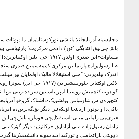
باش‌چی‌لیق ائتدیگی “تورک اد‌می-مرکزیت” پارتییاسی 
م.ا.رسول‌زاده پارتییانین مرکزی کمیته‌سینین صدری سئچیل‌
ائد‌رک بیلدیردی: “ملی استیقلالا مالیک اولمایان بیر میلل
لاکین اوکتیابر چئوریلیشین‌د
گوجونه کئچمیش روسییا امپرییاسینین سرحدلرینی برپا ائتم
باکی‌دا و بونون آردینجا اؤلکه‌نین دیگر بؤلگه‌لرین‌ده آ
قیری‌می زامانی میلی-استیقلال‌چی قوه‌لره باش‌چی‌لیق ا
زامان رسول‌زاده ملی آزادلیق حرکاتینین دیگر گؤرکملی نم
دؤولتی یاراتماسی و تورکیه ایله سوله دانیشیقلارینا گیرمه