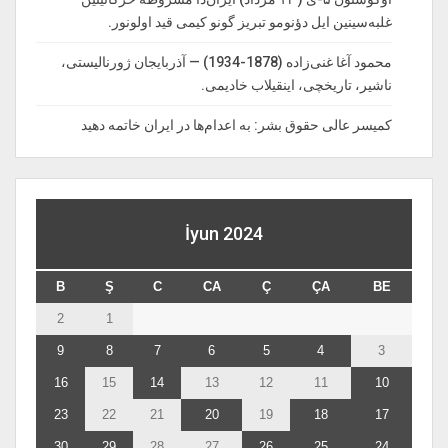
غلبه‌سینین ایل دؤنومو تبریز گونو کیمی قید اولونور.
محمود آغا غنی‌زاده (1878-1934) — آذربایجان ژورنالیستی،
ناشیر، تاریخچی، اینقیلاب خادیمی.
کمیسر عالی حقوق بشر: به اعدام‌ها در ایران خاتمه دهید
İyun 2024
B
Ş
C
CA
Ç
ÇA
BE
2
1
9
8
7
6
5
4
3
16
15
14
13
12
11
10
23
22
21
20
19
18
17
30
29
28
27
26
25
24