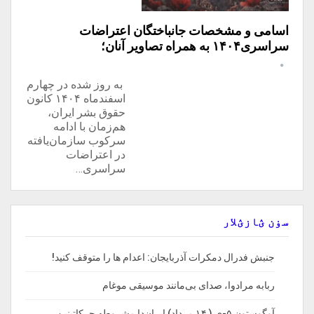
اسامی و مشخصات جانباختگان اعتراضات
سراسری۱۴۰۴ به همراه تصاویر آنان؛
به روز شده در چهارم
اسفندماه ۱۴۰۴ کانون
حقوق بشر ایران،
هم‌زمان با ادامه
سرکوب سازمان‌یافته
در اعتراضات
سراسری…
سۏن ؽازؽلار
جنبش فدرال دمکرات آذربایجان: اعدام ها را‌ متوقف‌ کنید!
ربابه مرادوا، صدای بی‌مانند موسیقی موغام
آوگوستون ۵-ی ( ۱۴ مرداد) ایران‌دا مشروطه حرکاتینین