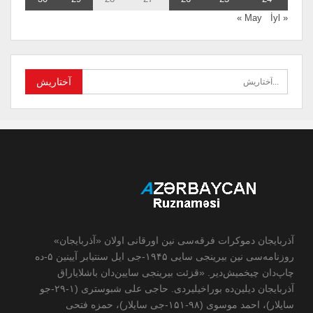
İyl »
« May
آذربایجان دموکرات فرقه‌سی نین اورقانی اولان «آذربایجان»
روزنامه‌سی نین بیرینجی سایی ۱۹۴۵-جی ایل سنتیابر آیینین ۵-ده
چاپ‌دان چیخمیش‌دیر. «قزئت بیرینجی سایین‌دان باشلایاراق
آذربایجان دیلین‌ده بوراخیلیردی. حاجی علی شبوستری (۱-۲۹-جو
سایلار)، احمد موسوی (۹۸-۱۵۱-جی سایلار)، حمزه فتحی