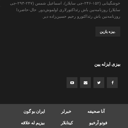
خوشگینابی (۱۵۲-۲۴۶-جی سایلار)، اسماعیل شمس (۲۴۷-۲۹۳-جی
سایلار) روزنامه‌نین باش رئداکتورلاری اولموش‌دور. حال-حاضردا
روزنامه‌نین باش رئداکتورو رحیم حسین‌زاده ‌دیر.
.بیزه یازین
بیزی ایزله یین
آنا صحیفه
خبرلر
ایران بو گون
فوتو آرخیو
کیتابلار
بیزیم له علاقه