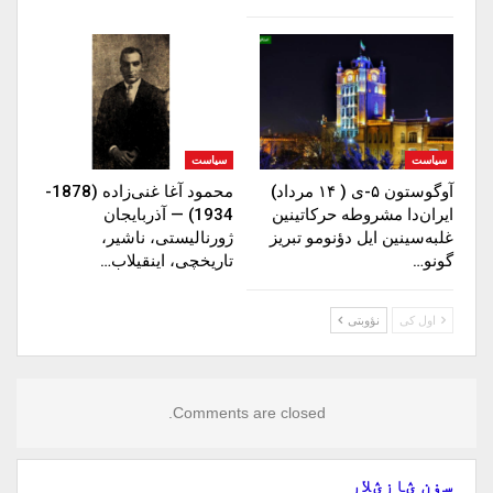
سیاست
سیاست
آوگوستون ۵-ی ( ۱۴ مرداد)
محمود آغا غنی‌زاده (1878-
ایران‌دا مشروطه حرکاتینین
1934) — آذربایجان
غلبه‌سینین ایل دؤنومو تبریز
ژورنالیستی، ناشیر،
گونو…
تاریخچی، اینقیلاب…
اول کی
نؤوبتی
Comments are closed.
سۏن ؽازؽلار