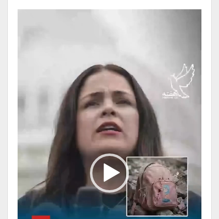
اویناق‎گؤرؤنتؤ
گؤسته‎ره‎ن