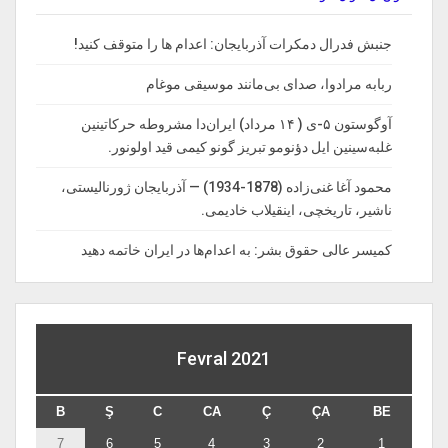
جنبش فدرال دمکرات آذربایجان: اعدام ها را‌ متوقف‌ کنید!
ربابه مرادوا، صدای بی‌مانند موسیقی موغام
آوگوستون ۵-ی ( ۱۴ مرداد) ایران‌دا مشروطه حرکاتینین
غلبه‌سینین ایل دؤنومو تبریز گونو کیمی قید اولونور.
محمود آغا غنی‌زاده (1878-1934) — آذربایجان ژورنالیستی،
ناشیر، تاریخچی، اینقیلاب خادیمی.
کمیسر عالی حقوق بشر: به اعدام‌ها در ایران خاتمه دهید
Fevral 2021
B
Ş
C
CA
Ç
ÇA
BE
7
6
5
4
3
2
1