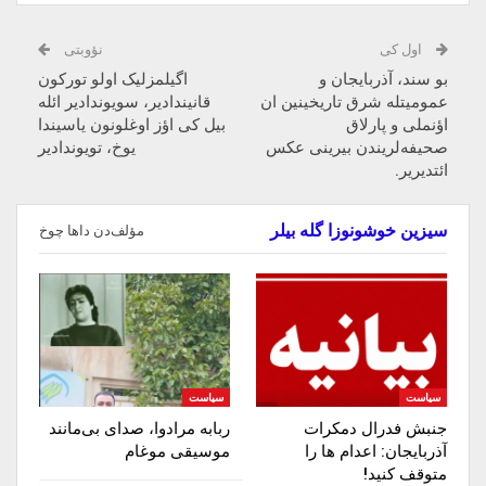
اول کی
نؤوبتی
بو سند، آذربایجان و
اگیلمزلیک اولو تورکون
عمومیتله شرق تاریخینین ان
قانیندادیر، سویوندادیر ائله
اؤنملی و پارلاق
بیل کی اؤز اوغلونون یاسیندا
صحیفه‌لریندن بیرینی عکس
یوخ، تویوندادیر
ائتدیریر.
سیزین خوشونوزا گله بیلر
مؤلف‌دن داها چوخ
سیاست
سیاست
جنبش فدرال دمکرات
ربابه مرادوا، صدای بی‌مانند
آذربایجان: اعدام ها را‌
موسیقی موغام
متوقف‌ کنید!