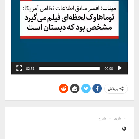
02:51
00:00
پایلاش
یازی
شرح