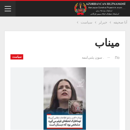
آنا صحیفه
خبرلر
سیاست
میناب
سیاست
. سون یئنی‌لنمه
По