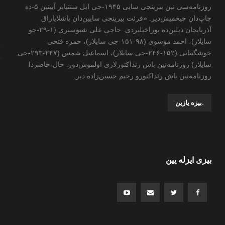
روزنامه‌سی نین بیرینجی سایی ۱۹۴۵-جی ایل سنتیابر آیینین ۵-ده
چاپ‌دان چیخمیش‌دیر. «قزئت بیرینجی سایین‌دان باشلایاراق
آذربایجان دیلین‌ده بوراخیلیردی. حاجی علی شبوستری (۱-۲۹-جو
سایلار)، احمد موسوی (۹۸-۱۵۱-جی سایلار)، حمزه فتحی
خوشگینابی (۱۵۲-۲۴۶-جی سایلار)، اسماعیل شمس (۲۴۷-۲۹۳-جی
سایلار) روزنامه‌نین باش رئداکتورلاری اولموش‌دور. حال-حاضردا
روزنامه‌نین باش رئداکتورو رحیم حسین‌زاده ‌دیر.
.بیزه یازین
بیزی ایزله یین