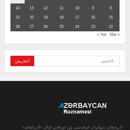
14
13
12
11
10
9
8
21
20
19
18
17
16
15
28
27
26
25
24
23
22
Mar »
« Yan
آذربایجان دموکرات فرقه‌سی نین اورقانی اولان «آذربایجان»