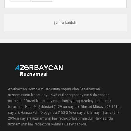
Şərhlər bağlıdır.
Azərbaycan Demokrat Firqəsinin orqanı olan “Azərbaycan”
ruznaməsinin birinci sayı 1945-ci il sentyabr ayının 5-də çapdan
çıxmışdır. “Qəzet birinci sayından başlayaraq Azərbaycan dilində
buraxılırdı. Hacı Əli Şəbüstəri (1-29-cu saylar), Əhməd Müsəvi (98-151-ci
saylar), Həmzə Fəthi Xoşginabi (152-246-cı saylar), İsmayıl Şəms (247-
293-cü saylar) ruznamənin baş redaktorları olmuşdur. Hal-hazırda
ruznamənin baş redaktoru Rəhim Hüseynzadədir.