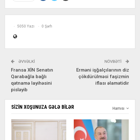
5050 Yazı
0 Şərh
ƏVVƏLKI
NÖVBƏTI
Fransa XİN Senatın
Erməni işğalçılarının diz
Qarabağla bağlı
çökdürülməsi faşizmin
qətnamə layihəsini
iflası əlamətidir
pisləyib
SIZIN XOŞUNUZA GƏLƏ BILƏR
Hamısı