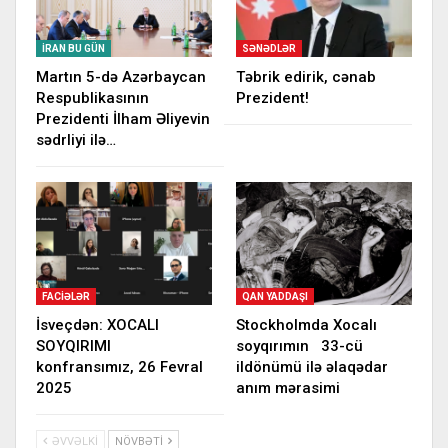
İRAN BU GÜN
SƏNƏDLƏR
Martın 5-də Azərbaycan
Təbrik edirik, cənab
Respublikasının
Prezident!
Prezidenti İlham Əliyevin
sədrliyi ilə…
FACIƏLƏR
QAN YADDAŞI
İsveçdən: XOCALI
Stockholmda Xocalı
SOYQIRIMI
soyqırımın 33-cü
konfransımız, 26 Fevral
ildönümü ilə əlaqədar
2025
anım mərasimi
ƏVVƏLKI
NÖVBƏTI