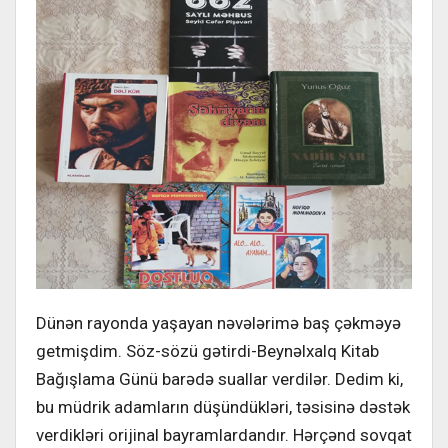
Dünən rayonda yaşayan nəvələrimə baş çəkməyə
getmişdim. Söz-sözü gətirdi-Beynəlxalq Kitab
Bağışlama Günü barədə suallar verdilər. Dedim ki,
bu müdrik adamların düşündükləri, təsisinə dəstək
verdikləri orijinal bayramlardandır. Hərçənd sovqat