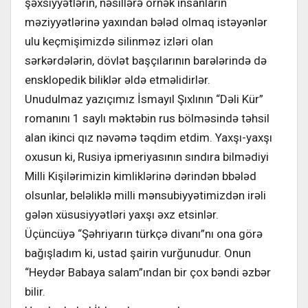
şəxsiyyətlərin, nəsillərə örnək insanların
məziyyətlərinə yaxından bələd olmaq istəyənlər
ulu keçmişimizdə silinməz izləri olan
sərkərdələrin, dövlət başçılarının barələrində də
ensklopedik biliklər əldə etməlidirlər.
Unudulmaz yazıçımız İsmayıl Şıxlının “Dəli Kür”
romanını 1 saylı məktəbin rus bölməsində təhsil
alan ikinci qız nəvəmə təqdim etdim. Yaxşı-yaxşı
oxusun ki, Rusiya ipmeriyasının sındıra bilmədiyi
Milli Kişilərimizin kimliklərinə dərindən bbələd
olsunlar, beləliklə milli mənsubiyyətimizdən irəli
gələn xüsusiyyətləri yaxşı əxz etsinlər.
Üçüncüyə “Şəhriyarın türkçə divanı”nı ona görə
bağışladım ki, ustad şairin vurğunudur. Onun
“Heydər Babaya salam”ından bir çox bəndi əzbər
bilir.