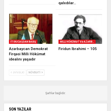
qalxdılar…
İTI BUCAQDAN BAXIŞ
MILLI HÖKÜMƏT VƏ AZƏRBAYCAN RUZNAMƏSI
Azərbaycan Demokrat
Firidun Ibrahimi – 105
Firqəsi Milli Hökümət
idealını yaşadır
ƏVVƏLKI
NÖVBƏTI
Şərhlər bağlıdır.
SON YAZILAR