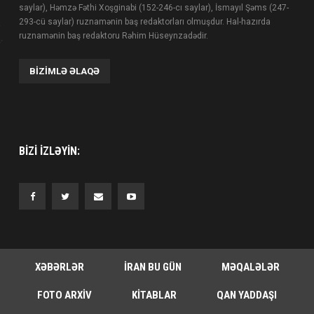
saylar), Həmzə Fəthi Xoşginabi (152-246-cı saylar), İsmayıl Şəms (247-
293-cü saylar) ruznamənin baş redaktorları olmuşdur. Hal-hazırda
ruznamənin baş redaktoru Rəhim Hüseynzadədir.
BIZIMLƏ ƏLAQƏ
BIZI IZLƏYIN:
XƏBƏRLƏR
İRAN BU GÜN
MƏQALƏLƏR
FOTO ARXIV
KITABLAR
QAN YADDAŞI