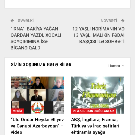
ƏVVƏLKI
NÖVBƏTI
“İRNA” BAKİYA YAĞAN
12 YAŞLI NƏRİMANIN VƏ
QARDAN YAZDI, XOCALI
13 YAŞLI MALİKİN FƏDAİ
SOYQIRIMINA İSƏ
BAŞÇISI İLƏ SÖHBƏTİ
BİGANƏ QALDI
SIZIN XOŞUNUZA GƏLƏ BILƏR
Hamısı
MEDIA
21 AZƏR-DƏN DOĞULANLAR
“Ulu Öndər Heydər Əliyev
ABŞ, İngiltərə, Fransa,
və Cənubi Azərbaycan” –
Türkiyə və İraq səfirləri
video
ehtiramla əyağa