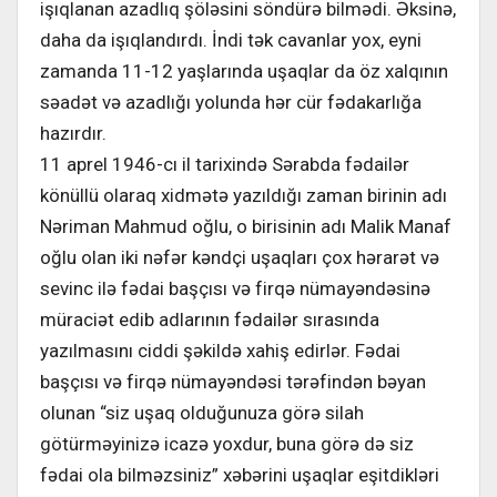
işıqlanan azadlıq şöləsini söndürə bilmədi. Əksinə,
daha da işıqlandırdı. İndi tək cavanlar yox, eyni
zamanda 11-12 yaşlarında uşaqlar da öz xalqının
səadət və azadlığı yolunda hər cür fədakarlığa
hazırdır.
11 aprel 1946-cı il tarixində Sərabda fədailər
könüllü olaraq xidmətə yazıldığı zaman birinin adı
Nəriman Mahmud oğlu, o birisinin adı Malik Manaf
oğlu olan iki nəfər kəndçi uşaqları çox hərarət və
sevinc ilə fədai başçısı və firqə nümayəndəsinə
müraciət edib adlarının fədailər sırasında
yazılmasını ciddi şəkildə xahiş edirlər. Fədai
başçısı və firqə nümayəndəsi tərəfindən bəyan
olunan “siz uşaq olduğunuza görə silah
götürməyinizə icazə yoxdur, buna görə də siz
fədai ola bilməzsiniz” xəbərini uşaqlar eşitdikləri