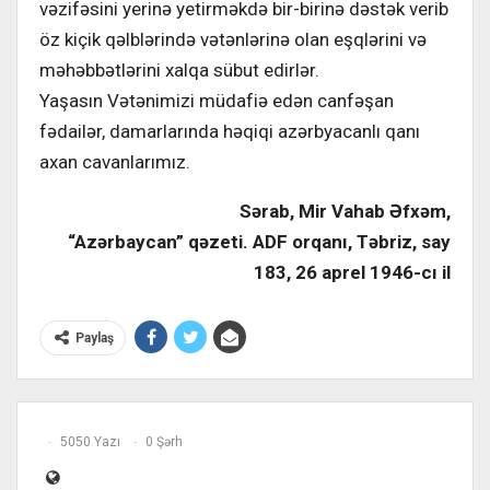
vəzifəsini yerinə yetirməkdə bir-birinə dəstək verib
öz kiçik qəlblərində vətənlərinə olan eşqlərini və
məhəbbətlərini xalqa sübut edirlər.
Yaşasın Vətənimizi müdafiə edən canfəşan
fədailər, damarlarında həqiqi azərbyacanlı qanı
axan cavanlarımız.
Sərab, Mir Vahab Əfxəm,
“Azərbaycan” qəzeti. ADF orqanı, Təbriz, say
183, 26 aprel 1946-cı il
Paylaş
5050 Yazı
0 Şərh