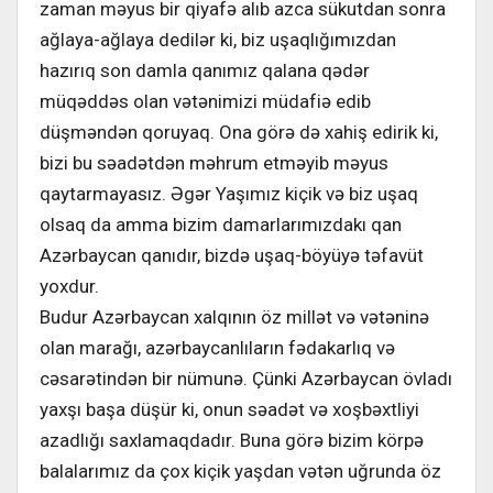
zaman məyus bir qiyafə alıb azca sükutdan sonra
ağlaya-ağlaya dedilər ki, biz uşaqlığımızdan
hazırıq son damla qanımız qalana qədər
müqəddəs olan vətənimizi müdafiə edib
düşməndən qoruyaq. Ona görə də xahiş edirik ki,
bizi bu səadətdən məhrum etməyib məyus
qaytarmayasız. Əgər Yaşımız kiçik və biz uşaq
olsaq da amma bizim damarlarımızdakı qan
Azərbaycan qanıdır, bizdə uşaq-böyüyə təfavüt
yoxdur.
Budur Azərbaycan xalqının öz millət və vətəninə
olan marağı, azərbaycanlıların fədakarlıq və
cəsarətindən bir nümunə. Çünki Azərbaycan övladı
yaxşı başa düşür ki, onun səadət və xoşbəxtliyi
azadlığı saxlamaqdadır. Buna görə bizim körpə
balalarımız da çox kiçik yaşdan vətən uğrunda öz