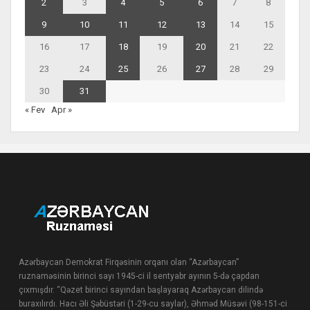
2
3
4
5
6
7
8
9
10
11
12
13
14
15
16
17
18
19
20
21
22
23
24
25
26
27
28
29
30
31
« Fev
Apr »
Azərbaycan Demokrat Firqəsinin orqanı olan “Azərbaycan”
ruznaməsinin birinci sayı 1945-ci il sentyabr ayının 5-də çapdan
çıxmışdır. “Qəzet birinci sayından başlayaraq Azərbaycan dilində
buraxılırdı. Hacı Əli Şəbüstəri (1-29-cu saylar), Əhməd Müsəvi (98-151-ci