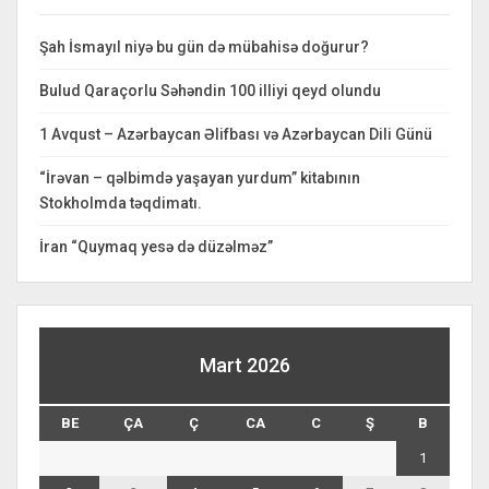
Şah İsmayıl niyə bu gün də mübahisə doğurur?
Bulud Qaraçorlu Səhəndin 100 illiyi qeyd olundu
1 Avqust – Azərbaycan Əlifbası və Azərbaycan Dili Günü
“İrəvan – qəlbimdə yaşayan yurdum” kitabının
Stokholmda təqdimatı.
İran “Quymaq yesə də düzəlməz”
Mart 2026
BE
ÇA
Ç
CA
C
Ş
B
1