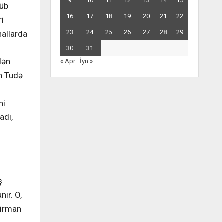
9
10
11
12
13
14
15
çüb
16
17
18
19
20
21
22
ri
23
24
25
26
27
28
29
hallarda
30
31
dən
« Apr
İyn »
an Tudə
ni
adı,
ş
ır. O,
Kirman