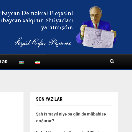
LƏR
SON YAZILAR
Şah İsmayıl niyə bu gün də mübahisə
doğurur?