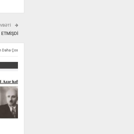
VBƏTI
 ETMİŞDİ
ən Daha Çox