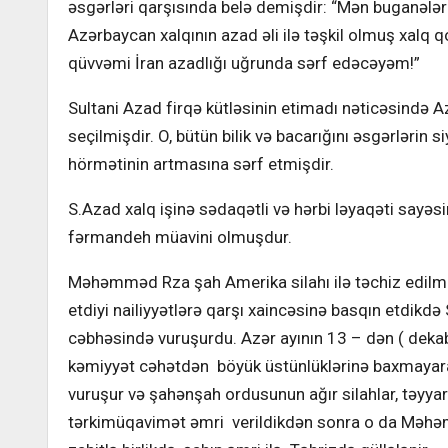
əsgərləri qarşısında belə demişdir: “Mən buganələ
Azərbaycan xalqının azad əli ilə təşkil olmuş xalq 
qüvvəmi İran azadlığı uğrunda sərf edəcəyəm!”
Sultani Azad firqə kütləsinin etimadı nəticəsində
seçilmişdir. O, bütün bilik və bacarığını əsgərlərin 
hörmətinin artmasına sərf etmişdir.
S.Azad xalq işinə sədaqətli və hərbi ləyaqəti say
fərmandeh müavini olmuşdur.
Məhəmməd Rza şah Amerika silahı ilə təchiz edilmiş
etdiyi nailiyyətlərə qarşı xaincəsinə basqın etdik
cəbhəsində vuruşurdu. Azər ayının 13 – dən ( deka
kəmiyyət cəhətdən böyük üstünlüklərinə baxmayaraq
vuruşur və şahənşah ordusunun ağır silahlar, təyya
tərkimüqavimət əmri verildikdən sonra o da Məhəm