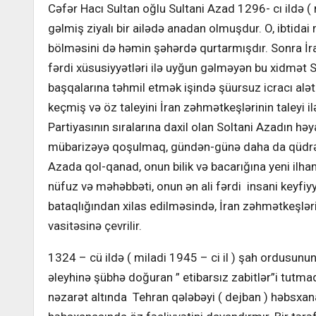
Cəfər Hacı Sultan oğlu Sultani Azad 1296- cı ildə (
gəlmiş ziyalı bir ailədə anadan olmuşdur. O, ibtidai
bölməsini də həmin şəhərdə qurtarmışdır. Sonra İra
fərdi xüsusiyyətləri ilə uyğun gəlməyən bu xidmət S
başqalarına təhmil etmək işində şüursuz icracı al
keçmiş və öz taleyini İran zəhmətkeşlərinin taleyi il
Partiyasının sıralarına daxil olan Soltani Azadın hə
mübarizəyə qoşulmaq, gündən-günə daha da qüdrərl
Azada qol-qanad, onun bilik və bacarığına yeni ilham
nüfuz və məhəbbəti, onun ən ali fərdi insani keyfiyy
bataqlığından xilas edilməsində, İran zəhmətkeşlər
vasitəsinə çevrilir.
1324 – cü ildə ( miladi 1945 – ci il ) şah ordusunun
əleyhinə şübhə doğuran ” etibarsız zabitlər”i tutm
nəzarət altında Tehran qələbəyi ( dejban ) həbsxan