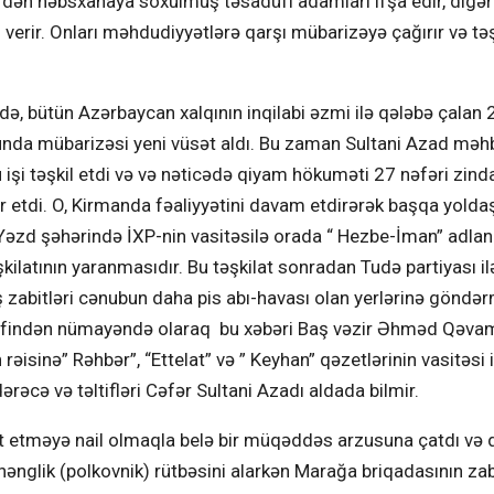
əfdən həbsxanaya soxulmuş təsadüfi adamları ifşa edir, digər
erir. Onları məhdudiyyətlərə qarşı mübarizəyə çağırır və təş
ndə, bütün Azərbaycan xalqının inqilabi əzmi ilə qələbə çalan
nda mübarizəsi yeni vüsət aldı. Bu zaman Sultani Azad məhb
 bu işi təşkil etdi və və nəticədə qiyam hökuməti 27 nəfəri zin
tdi. O, Kirmanda fəaliyyətini davam etdirərək başqa yoldaşl
 Yəzd şəhərində İXP-nin vasitəsilə orada “ Hezbe-İman” adla
tının yaranmasıdır. Bu təşkilat sonradan Tudə partiyası il
zabitləri cənubun daha pis abı-havası olan yerlərinə göndə
ərəfindən nümayəndə olaraq bu xəbəri Baş vəzir Əhməd Qəva
isinə” Rəhbər”, “Ettelat” və ” Keyhan” qəzetlərinin vasitəsi i
rəcə və təltifləri Cəfər Sultani Azadı aldada bilmir.
 etməyə nail olmaqla belə bir müqəddəs arzusuna çatdı və 
nglik (polkovnik) rütbəsini alarkən Marağa briqadasının zabi