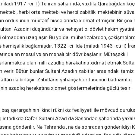
 miladi 1917 -ci il ) Tehran şəhərində, vaxtilə Qarabağdan kö
 məktəbi, hərbi orta məktəbi və hərbi zabitlik məktəbinin süva
n ordusunun müxtəlif hissələrində xidmət etmişdir. Bir çox 
ultani Azadini düşündürür və nəhayət o, dövlət hakimiyyətini
əti olmaqdan uzaqlaşır. Bu yolda mübarizələrdən, çəkişmələr
ə həmişəlik bağlamışdır. 1322 -ci ildə (miladi 1943 -cü il) İr
yatında ən məsul və ən mənalı bir dövr başlanır. Mütəşəkkil
ənməkdə olan milli azadlıq hərəkatına xidmət etmək Solta
 verir. Bütün bunlar Sultani Azadın zabitlər arasındakı təmiz 
ətləri ilə birləşir. Zabitlərin şahənşah ordusunun bədnamlıq
inin azadlıq hərəkatına xidmət göstərmələrində güclü təsir
 baş qərargahının ikinci rükni öz fəaliyyəti ilə mövcud qurulu
aq istədikdə Cəfər Sultani Azad da Sənəndəc şəhərində yaxalan
asına göndərilir. Nə Tehranda , nə də sonradan göndərildiyi 