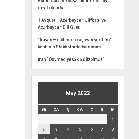
Bulud Qaraçorlu Səhəndin 100 illiyi
qeyd olundu
1 Avqust – Azərbaycan Əlifbası və
Azərbaycan Dili Günü
“İrəvan – qəlbimdə yaşayan yurdum”
kitabının Stokholmda təqdimatı.
İran “Quymaq yesə də düzəlməz”
May 2022
BE
ÇA
Ç
CA
C
Ş
B
1
2
3
4
5
6
7
8