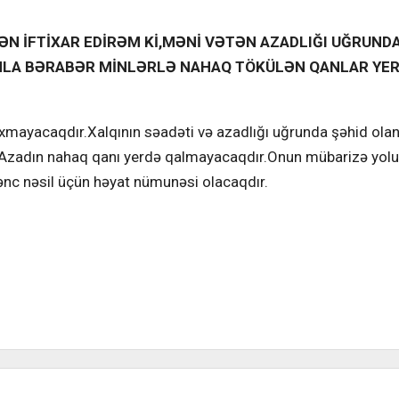
ƏN İFTİXAR EDİRƏM Kİ,MƏNİ VƏTƏN AZADLIĞI UĞRUND
IMLA BƏRABƏR MİNLƏRLƏ NAHAQ TÖKÜLƏN QANLAR YE
xmayacaqdır.Xalqının səadəti və azadlığı uğrunda şəhid olan,
i Azadın nahaq qanı yerdə qalmayacaqdır.Onun mübarizə yolu
 gənc nəsil üçün həyat nümunəsi olacaqdır.