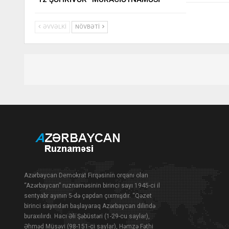
ƏVVƏLKI
NÖVBƏTI
Azərbaycan Demokrat Firqəsinin orqanı olan
“Azərbaycan” ruznaməsinin birinci sayı 1945-ci il
sentyabr ayının 5-də çapdan çıxmışdır. “Qəzet
birinci sayından başlayaraq Azərbaycan dilində
buraxılırdı. Hacı Əli Şəbüstəri (1-29-cu saylar),
Əhməd Müsəvi (98-151-ci saylar), Həmzə Fəthi