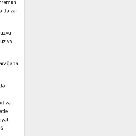
əhrəman
ə də var
 üzvü
fuz və
Marağada
ldə
it və
ətlə
ayət,
26