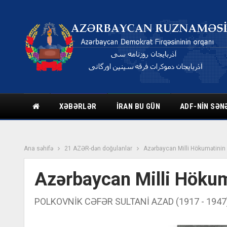
XƏBƏRLƏR
İRAN BU GÜN
ADF-NIN SƏN
Ana səhifə
21 AZƏR-dən doğulanlar
Azərbaycan Milli Hökumətinin z
Azərbaycan Milli Hökumə
POLKOVNİK CƏFƏR SULTANİ AZAD (1917 - 1947