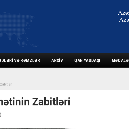
ƏDLƏRI VƏ RƏMZLƏR
ARXIV
QAN YADDAŞI
MƏQALƏ
abitləri
tinin Zabitləri
)