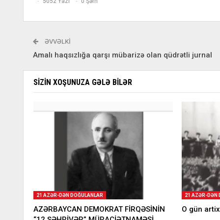
5052 Yazı
0 Şərh
ƏVVƏLKI
Amalı haqsızlığa qarşı mübarizə olan qüdrətli jurnal
SIZIN XOŞUNUZA GƏLƏ BILƏR
21 AZƏR-DƏN DOĞULANLAR
21 AZƏR-DƏN
AZƏRBAYCAN DEMOKRAT FİRQƏSİNİN
O gün artix
“12 ŞƏHRİVƏR” MÜRACİƏTNAMƏSİ