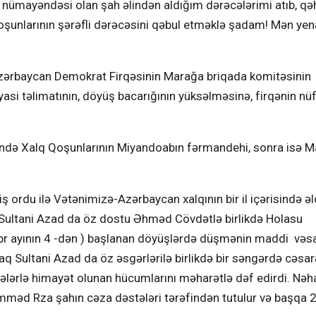
r nümayəndəsi olan şah əlindən aldığım dərəcələrimi atıb, q
qoşunlarının şərəfli dərəcəsini qəbul etməklə şadam! Mən yen
 Azərbaycan Demokrat Firqəsinin Marağa briqada komitəsinin
siyasi təlimatının, döyüş bacarığının yüksəlməsinə, firqənin nü
əsində Xalq Qoşunlarının Miyandoabın fərmandehi, sonra isə 
 ordu ilə Vətənimizə-Azərbaycan xalqının bir il içərisində ə
də Sultani Azad da öz dostu Əhməd Cövdətlə birlikdə Holasu
br ayının 4 -dən ) başlanan döyüşlərdə düşmənin maddi vəsa
 Sultani Azad da öz əsgərlərilə birlikdə bir səngərdə cəsar
rələrlə himayət olunan hücumlarını məharətlə dəf edirdi. Nəh
məd Rza şahın cəza dəstələri tərəfindən tutulur və başqa 