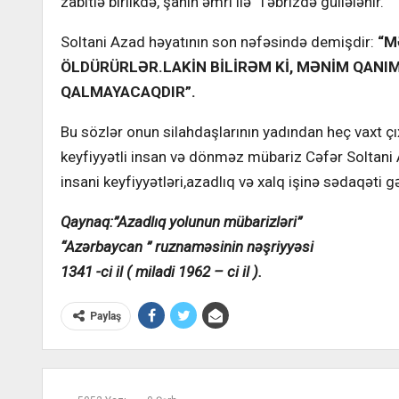
zabitlə birlikdə, şahın əmri ilə Təbrizdə güllələnir.
Soltani Azad həyatının son nəfəsində demişdir:
“M
ÖLDÜRÜRLƏR.LAKİN BİLİRƏM Kİ, MƏNİM QAN
QALMAYACAQDIR”.
Bu sözlər onun silahdaşlarının yadından heç vaxt çı
keyfiyyətli insan və dönməz mübariz Cəfər Soltan
insani keyfiyyətləri,azadlıq və xalq işinə sədaqəti
Qaynaq:”Azadlıq yolunun mübarizləri”
“Azərbaycan ” ruznaməsinin nəşriyyəsi
1341 -ci il ( miladi 1962 – ci il ).
Paylaş