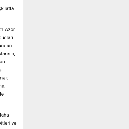
kilatla
 21 Azər
usları
dandan
arının,
nan
ə
rmək
ma,
lə
daha
tləri və