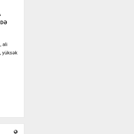
A
RDƏ
 ali
, yüksək