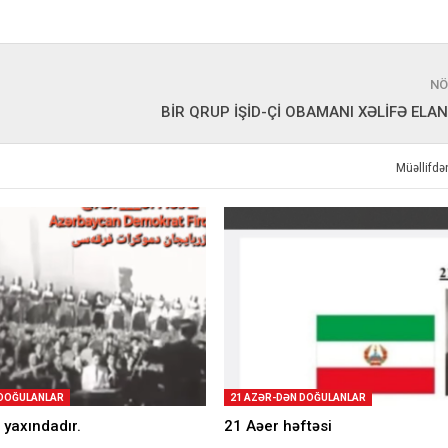
NÖ
BİR QRUP İŞİD-Çİ OBAMANI XƏLİFƏ ELAN
Müəllifd
 DOĞULANLAR
21 AZƏR-DƏN DOĞULANLAR
 yaxındadır.
21 Aəer həftəsi