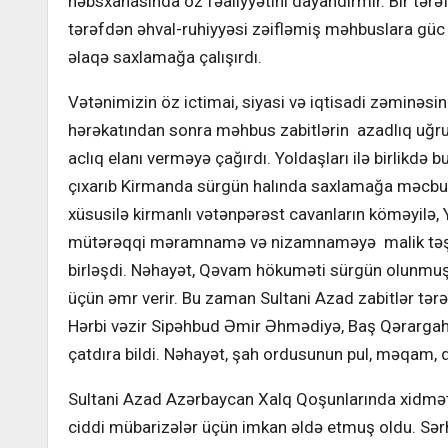
həbsxanasında öz fəaliyyətini dayandırmır. Bir tər
tərəfdən əhval-ruhiyyəsi zəifləmiş məhbuslara güc v
əlaqə saxlamağa çalışırdı.
Vətənimizin öz ictimai, siyasi və iqtisadi zəminəsi
hərəkatından sonra məhbus zabitlərin azadlıq uğru
aclıq elanı verməyə çağırdı. Yoldaşları ilə birlikdə
çıxarıb Kirmanda sürgün halında saxlamağa məcbur e
xüsusilə kirmanlı vətənpərəst cavanların köməyilə,
mütərəqqi məramnamə və nizamnaməyə malik təşkila
birləşdi. Nəhayət, Qəvam hökuməti sürgün olunmuş 
üçün əmr verir. Bu zaman Sultani Azad zabitlər t
Hərbi vəzir Sipəhbud Əmir Əhmədiyə, Baş Qərargah rə
çatdıra bildi. Nəhayət, şah ordusunun pul, məqam, də
Sultani Azad Azərbaycan Xalq Qoşunlarında xidmət
ciddi mübarizələr üçün imkan əldə etmuş oldu. Sərhə