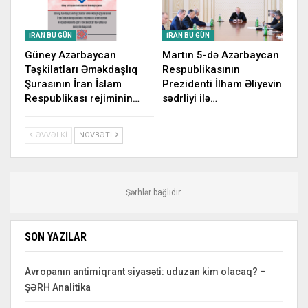
İRAN BU GÜN
İRAN BU GÜN
Güney Azərbaycan
Martın 5-də Azərbaycan
Təşkilatları Əməkdaşlıq
Respublikasının
Şurasının İran İslam
Prezidenti İlham Əliyevin
Respublikası rejiminin…
sədrliyi ilə…
ƏVVƏLKI
NÖVBƏTI
Şərhlər bağlıdır.
SON YAZILAR
Avropanın antimiqrant siyasəti: uduzan kim olacaq? –
ŞƏRH Analitika