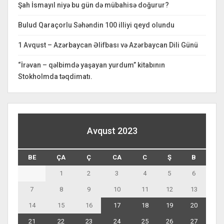
Şah İsmayıl niyə bu gün də mübahisə doğurur?
Bulud Qaraçorlu Səhəndin 100 illiyi qeyd olundu
1 Avqust – Azərbaycan Əlifbası və Azərbaycan Dili Günü
“İrəvan – qəlbimdə yaşayan yurdum” kitabının
Stokholmda təqdimatı.
Avqust 2023
BE
ÇA
Ç
CA
C
Ş
B
1
2
3
4
5
6
7
8
9
10
11
12
13
14
15
16
17
18
19
20
21
22
23
24
25
26
27