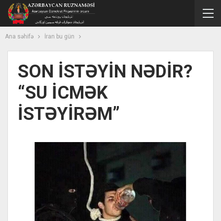
Ana səhifə
İran bu gün
SON İSTƏYİN NƏDİR?
“SU İCMƏK
İSTƏYİRƏM”