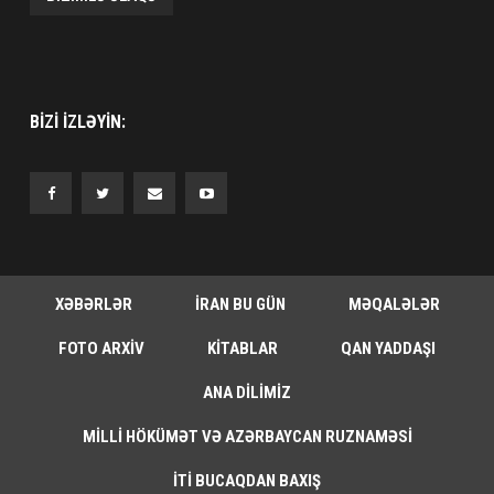
BIZI IZLƏYIN:
XƏBƏRLƏR
İRAN BU GÜN
MƏQALƏLƏR
FOTO ARXIV
KITABLAR
QAN YADDAŞI
ANA DILIMIZ
MILLI HÖKÜMƏT VƏ AZƏRBAYCAN RUZNAMƏSI
İTI BUCAQDAN BAXIŞ