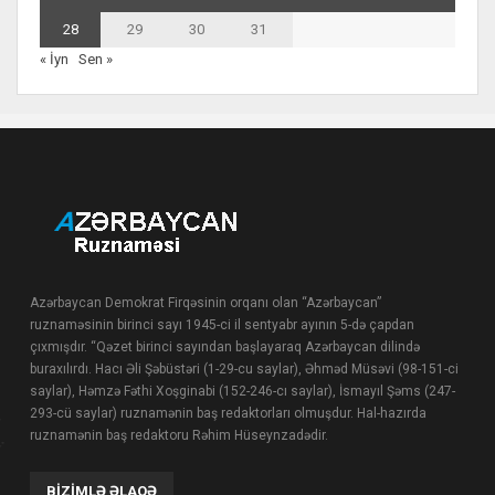
28
29
30
31
« İyn
Sen »
Azərbaycan Demokrat Firqəsinin orqanı olan “Azərbaycan”
ruznaməsinin birinci sayı 1945-ci il sentyabr ayının 5-də çapdan
çıxmışdır. “Qəzet birinci sayından başlayaraq Azərbaycan dilində
buraxılırdı. Hacı Əli Şəbüstəri (1-29-cu saylar), Əhməd Müsəvi (98-151-ci
saylar), Həmzə Fəthi Xoşginabi (152-246-cı saylar), İsmayıl Şəms (247-
293-cü saylar) ruznamənin baş redaktorları olmuşdur. Hal-hazırda
ruznamənin baş redaktoru Rəhim Hüseynzadədir.
BIZIMLƏ ƏLAQƏ