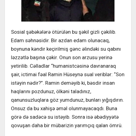
Sosial şəbəkələrə ötürülən bu şəkil gizli çəkilib.
Edam səhnəsidir. Bir azdan edam olunacaq,
boynuna kəndir keçirilmiş gənc əlindəki su qabını
ləzzətlə başına çəkir. Onun son arzusu yerinə
yetirilib. Cəlladlar “humanistcəsinə davranaraq
şair, ictimai fəal Ramin Hüseynə sual veriblər: “Son
istəyin nədir?”. Ramin deməyib ki, bəsdir insan
haqlarını pozdunuz, ölkəni taladınız,
qanunsuzluqlara göz yumdunuz, bunları yığışdırın.
Onsuz da bu xahişə əməl olunmayacaqdı. Buna
görə də sadəcə su istəyib. Sonra isə əbədiyyətə
qovuşan daha bir mübarizin yarımçıq qalan ömrü.