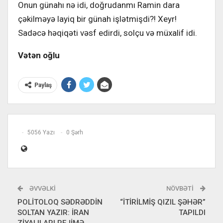
Onun günahı nə idi, doğrudanmı Ramin dara
çəkilməyə layiq bir günah işlətmişdi?! Xeyr!
Sadəcə həqiqəti vəsf edirdi, solçu və müxalif idi.
Vətən oğlu
Paylaş
5056 Yazı
0 Şərh
ƏVVƏLKI
NÖVBƏTI
POLİTOLOQ SƏDRƏDDİN
“İTİRİLMİŞ QIZIL ŞƏHƏR”
SOLTAN YAZIR: İRAN
TAPILDI
ZİYALILARI REJİMƏ