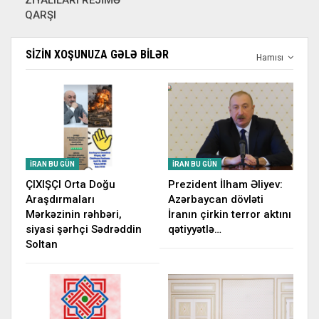
QARŞI
SIZIN XOŞUNUZA GƏLƏ BILƏR
Hamısı
İRAN BU GÜN
İRAN BU GÜN
ÇIXIŞÇI Orta Doğu
Prezident İlham Əliyev:
Araşdırmaları
Azərbaycan dövləti
Mərkəzinin rəhbəri,
İranın çirkin terror aktını
siyasi şərhçi Sədrəddin
qətiyyətlə…
Soltan