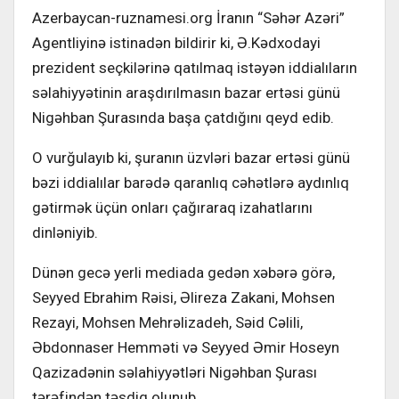
Azerbaycan-ruznamesi.org İranın “Səhər Azəri”
Agentliyinə istinadən bildirir ki, Ə.Kədxodayi
prezident seçkilərinə qatılmaq istəyən iddialıların
səlahiyyətinin araşdırılmasın bazar ertəsi günü
Nigəhban Şurasında başa çatdığını qeyd edib.
O vurğulayıb ki, şuranın üzvləri bazar ertəsi günü
bəzi iddialılar barədə qaranlıq cəhətlərə aydınlıq
gətirmək üçün onları çağıraraq izahatlarını
dinləniyib.
Dünən gecə yerli mediada gedən xəbərə görə,
Seyyed Ebrahim Rəisi, Əlireza Zakani, Mohsen
Rezayi, Mohsen Mehrəlizadeh, Səid Cəlili,
Əbdonnaser Hemməti və Seyyed Əmir Hoseyn
Qazizadənin səlahiyyətləri Nigəhban Şurası
tərəfindən təsdiq olunub.