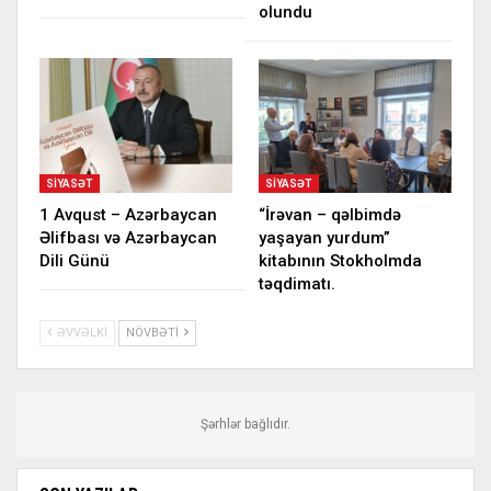
olundu
SIYASƏT
SIYASƏT
1 Avqust – Azərbaycan
“İrəvan – qəlbimdə
Əlifbası və Azərbaycan
yaşayan yurdum”
Dili Günü
kitabının Stokholmda
təqdimatı.
ƏVVƏLKI
NÖVBƏTI
Şərhlər bağlıdır.