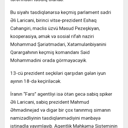
Bu siyahı təsdiqlənərsə keçmiş parlament sədri
Əli Laricani, birinci vitse-prezident Eshaq
Cəhangiri, məclis üzvü Məsud Pezeşkiyan,
kooperasiya, əmək və sosial rifah naziri
Mohəmməd Şəriətmədari, Xatəmulənbiyanini
Qərargahının keçmiş komandanı Səid
Mohəmmədini orada görməyəcəyik.
13-cü prezident seçkiləri qarşıdan gələn iyun
ayının 18-də keçiriləcək.
İranın “Fars” agentliyi isə ötən gecə sabiq spiker
Əli Laricani, sabiq prezident Mahmud
Əhmədinejad və digər bir çox tanınmış simanın
namizədliyinin təsdiqlənmədiyini mənbəyə
istinadla yayımlayıb. Agentlik Məhkəmə Sisteminin