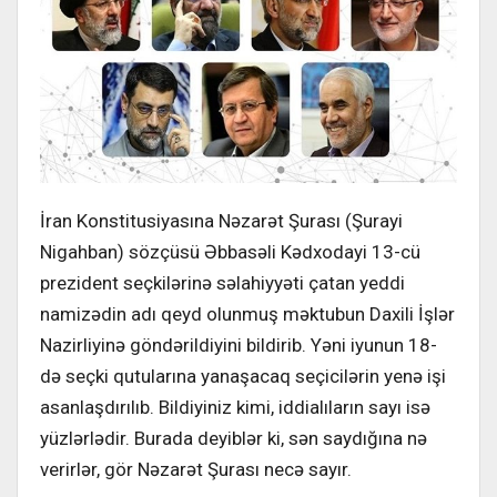
İran Konstitusiyasına Nəzarət Şurası (Şurayi
Nigahban) sözçüsü Əbbasəli Kədxodayi 13-cü
prezident seçkilərinə səlahiyyəti çatan yeddi
namizədin adı qeyd olunmuş məktubun Daxili İşlər
Nazirliyinə göndərildiyini bildirib. Yəni iyunun 18-
də seçki qutularına yanaşacaq seçicilərin yenə işi
asanlaşdırılıb. Bildiyiniz kimi, iddialıların sayı isə
yüzlərlədir. Burada deyiblər ki, sən saydığına nə
verirlər, gör Nəzarət Şurası necə sayır.