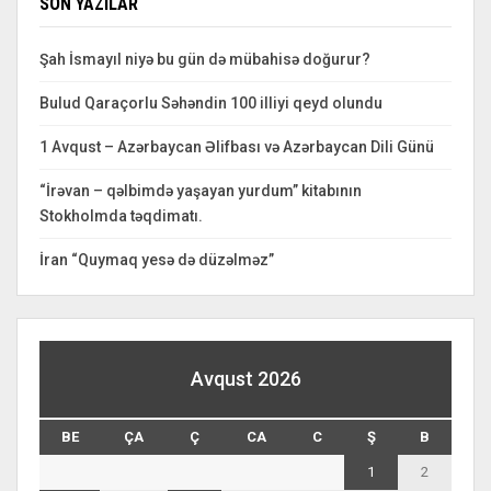
SON YAZILAR
Şah İsmayıl niyə bu gün də mübahisə doğurur?
Bulud Qaraçorlu Səhəndin 100 illiyi qeyd olundu
1 Avqust – Azərbaycan Əlifbası və Azərbaycan Dili Günü
“İrəvan – qəlbimdə yaşayan yurdum” kitabının
Stokholmda təqdimatı.
İran “Quymaq yesə də düzəlməz”
Avqust 2026
BE
ÇA
Ç
CA
C
Ş
B
1
2