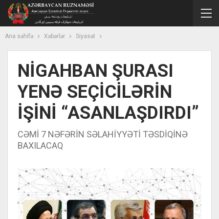
Ana səhifə
Xəbərlər
Siyasət
NİGAHBAN ŞURASI
YENƏ SEÇİCİLƏRİN
İŞİNİ “ASANLAŞDIRDI”
CƏMİ 7 NƏFƏRİN SƏLAHİYYƏTİ TƏSDİQİNƏ
BAXILACAQ