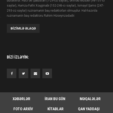
buraxılırdı. Hacı Əli Şəbüstəri (1-29-cu saylar), Əhməd Müsəvi (98-151-ci
saylar), Həmzə Fəthi Xoşginabi (152-246-cı saylar), İsmayıl Şəms (247-
293-cü saylar) ruznamənin baş redaktorları olmuşdur. Hal-hazırda
ruznamənin baş redaktoru Rəhim Hüseynzadədir.
BIZIMLƏ ƏLAQƏ
BIZI IZLƏYIN:
XƏBƏRLƏR
İRAN BU GÜN
MƏQALƏLƏR
FOTO ARXIV
KITABLAR
QAN YADDAŞI