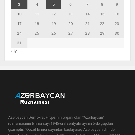
3
4
5
6
7
8
9
10
11
12
13
14
15
16
17
18
19
20
21
22
23
24
25
26
27
28
29
30
31
« İyl
Azərbaycan Demokrat Firqəsinin orqanı olan “Azərbaycan”
ruznaməsinin birinci sayı 1945-ci il sentyabr ayının 5-də çapdan
çıxmışdır. “Qəzet birinci sayından başlayaraq Azərbaycan dilində