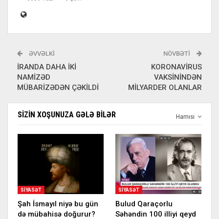
ƏVVƏLKI
NÖVBƏTI
İRANDA DAHA İKİ
KORONAVİRUS
NAMİZƏD
VAKSİNİNDƏN
MÜBARİZƏDƏN ÇƏKİLDİ
MİLYARDER OLANLAR
SIZIN XOŞUNUZA GƏLƏ BILƏR
Hamısı
SIYASƏT
SIYASƏT
Şah İsmayıl niyə bu gün
Bulud Qaraçorlu
də mübahisə doğurur?
Səhəndin 100 illiyi qeyd