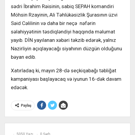
sədri İbrahim Rəisinin, sabiq SEPAH komandiri
Möhsin Rzayinin, Ali Təhlükəsizlik Şurasının üzvi
Səid Cəlilinin və daha bir neçə nəfərin
səlahiyyətinin təsdiqləndiyi haqqında məlumat
yayıb. DİN yayılanan xəbəri təkzib edərək, yalnız
Nazirliyin açıqlayacağı siyahının düzgün olduğunu
bəyan edib.
Xatırladaq ki, mayın 28-də seçkiqabağı təbliğat
kampaniyası başlayacaq və iyunun 16-dək davam
edəcək.
Paylaş
5050 Yazı
0 Şərh