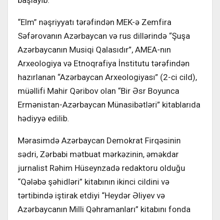
“Elm” nəşriyyatı tərəfindən MEK-ə Zemfira
Səfərovanın Azərbaycan və rus dillərində “Şuşa
Azərbaycanın Musiqi Qalasıdır”, AMEA-nın
Arxeologiya və Etnoqrafiya İnstitutu tərəfindən
hazırlanan “Azərbaycan Arxeologiyası” (2-ci cild),
müəllifi Mahir Qəribov olan “Bir Əsr Boyunca
Ermənistan-Azərbaycan Münasibətləri” kitablarıda
hədiyyə edilib.
Mərasimdə Azərbaycan Demokrat Firqəsinin
sədri, Zərbabi mətbuat mərkəzinin, əməkdar
jurnalist Rəhim Hüseynzadə redaktoru olduğu
“Qələbə şəhidləri” kitabının ikinci cildini və
tərtibində iştirak etdiyi “Heydər Əliyev və
Azərbaycanın Milli Qəhramanları” kitabını fonda