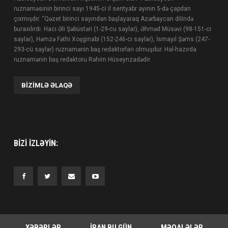
ruznaməsinin birinci sayı 1945-ci il sentyabr ayının 5-də çapdan
çıxmışdır. “Qəzet birinci sayından başlayaraq Azərbaycan dilində
buraxılırdı. Hacı Əli Şəbüstəri (1-29-cu saylar), Əhməd Müsəvi (98-151-ci
saylar), Həmzə Fəthi Xoşginabi (152-246-cı saylar), İsmayıl Şəms (247-
293-cü saylar) ruznamənin baş redaktorları olmuşdur. Hal-hazırda
ruznamənin baş redaktoru Rəhim Hüseynzadədir.
BIZIMLƏ ƏLAQƏ
BIZI IZLƏYIN:
XƏBƏRLƏR
İRAN BU GÜN
MƏQALƏLƏR