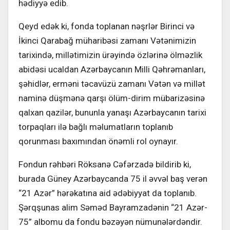
hədiyyə edib.
Qeyd edək ki, fonda toplanan nəşrlər Birinci və
İkinci Qarabağ müharibəsi zamanı Vətənimizin
tarixində, millətimizin ürəyində özlərinə ölməzlik
abidəsi ucaldan Azərbaycanın Milli Qəhrəmanları,
şəhidlər, erməni təcavüzü zamanı Vətən və millət
naminə düşmənə qarşı ölüm-dirim mübarizəsinə
qalxan qazilər, bununla yanaşı Azərbaycanın tarixi
torpaqları ilə bağlı məlumatların toplanıb
qorunması baxımından önəmli rol oynayır.
Fondun rəhbəri Röksanə Cəfərzadə bildirib ki,
burada Güney Azərbaycanda 75 il əvvəl baş verən
“21 Azər” hərəkatına aid ədəbiyyat da toplanıb.
Şərqşunas alim Səməd Bayramzadənin “21 Azər-
75” albomu da fondu bəzəyən nümunələrdəndir.