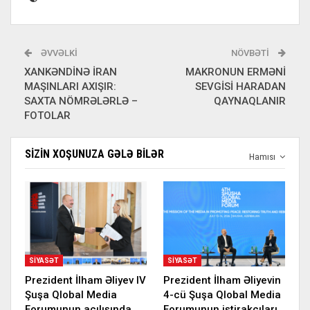
ƏVVƏLKI
NÖVBƏTI
XANKƏNDİNƏ İRAN
MAKRONUN ERMƏNİ
MAŞINLARI AXIŞIR:
SEVGİSİ HARADAN
SAXTA NÖMRƏLƏRLƏ –
QAYNAQLANIR
FOTOLAR
SIZIN XOŞUNUZA GƏLƏ BILƏR
Hamısı
SIYASƏT
SIYASƏT
Prezident İlham Əliyev IV
Prezident İlham Əliyevin
Şuşa Qlobal Media
4-cü Şuşa Qlobal Media
Forumunun açılışında
Forumunun iştirakçıları