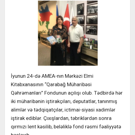
İyunun 24-də AMEA-nın Mərkəzi Elmi
Kitabxanasının “Qarabağ Müharibəsi
Qəhrəmanları” Fondunun açılışı olub. Tədbirdə hər
iki müharibənin iştirakçıları, deputatlar, tanınmış
alimlər və tədqiqatçılar, ictimai-siyasi xadimlər
iştirak ediblər. Çıxışlardan, təbriklərdən sonra
qırmızı lent kəsilib, beləliklə fond rəsmi fəaliyyətə
başlayıb.