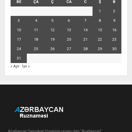
BE
ÇA
Ç
CA
C
Ş
B
1
2
3
4
5
6
7
8
9
10
11
12
13
14
15
16
17
18
19
20
21
22
23
24
25
26
27
28
29
30
31
« Apr
İyn »
Azərbaycan Demokrat Firqəsinin orqanı olan “Azərbaycan”