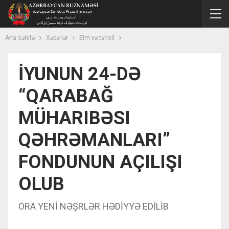
Ana səhifə
Xəbərlər
Elm və təhsil
İYUNUN 24-DƏ
“QARABAĞ
MÜHARIBƏSI
QƏHRƏMANLARI”
FONDUNUN AÇILIŞI
OLUB
ORA YENİ NƏŞRLƏR HƏDİYYƏ EDİLİB