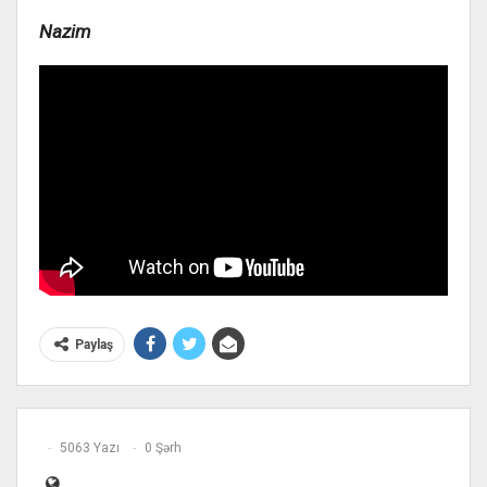
Nazim
Paylaş
5063 Yazı
0 Şərh