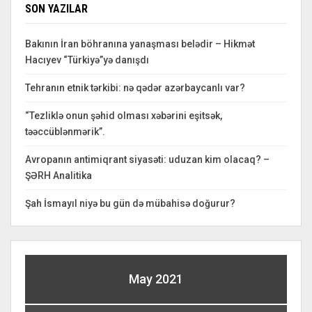
SON YAZILAR
Bakının İran böhranına yanaşması belədir – Hikmət
Hacıyev “Türkiyə”yə danışdı
Tehranın etnik tərkibi: nə qədər azərbaycanlı var?
“Tezliklə onun şəhid olması xəbərini eşitsək,
təəccüblənmərik”.
Avropanın antimiqrant siyasəti: uduzan kim olacaq? –
ŞƏRH Analitika
Şah İsmayıl niyə bu gün də mübahisə doğurur?
May 2021