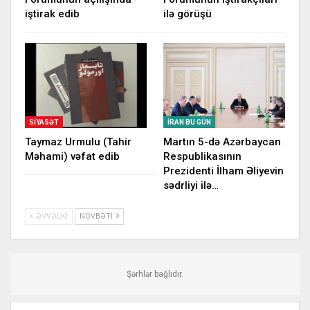
iştirak edib
ilə görüşü
SIYASƏT
İRAN BU GÜN
Taymaz Urmulu (Tahir
Martın 5-də Azərbaycan
Məhami) vəfat edib
Respublikasının
Prezidenti İlham Əliyevin
sədrliyi ilə…
ƏVVƏLKI
NÖVBƏTI
Şərhlər bağlıdır.