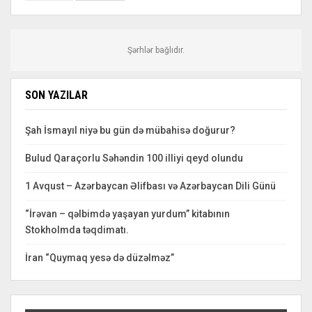
Şərhlər bağlıdır.
SON YAZILAR
Şah İsmayıl niyə bu gün də mübahisə doğurur?
Bulud Qaraçorlu Səhəndin 100 illiyi qeyd olundu
1 Avqust – Azərbaycan Əlifbası və Azərbaycan Dili Günü
“İrəvan – qəlbimdə yaşayan yurdum” kitabının
Stokholmda təqdimatı.
İran “Quymaq yesə də düzəlməz”