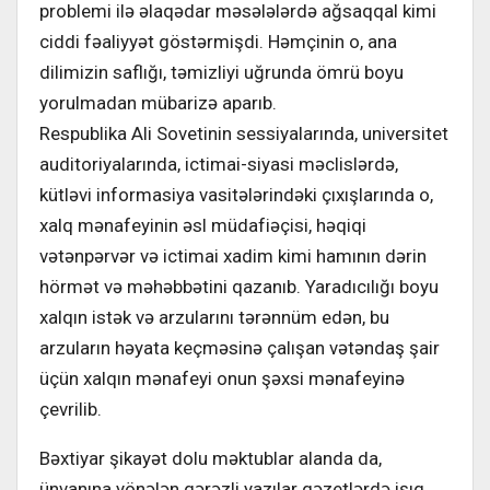
problemi ilə əlaqədar məsələlərdə ağsaqqal kimi
ciddi fəaliyyət göstərmişdi. Həmçinin o, ana
dilimizin saflığı, təmizliyi uğrunda ömrü boyu
yorulmadan mübarizə aparıb.
Respublika Ali Sovetinin sessiyalarında, universitet
auditoriyalarında, ictimai-siyasi məclislərdə,
kütləvi informasiya vasitələrindəki çıxışlarında o,
xalq mənafeyinin əsl müdafiəçisi, həqiqi
vətənpərvər və ictimai xadim kimi hamının dərin
hörmət və məhəbbətini qazanıb. Yaradıcılığı boyu
xalqın istək və arzularını tərənnüm edən, bu
arzuların həyata keçməsinə çalışan vətəndaş şair
üçün xalqın mənafeyi onun şəxsi mənafeyinə
çevrilib.
Bəxtiyar şikayət dolu məktublar alanda da,
ünvanına yönələn qərəzli yazılar qəzetlərdə işıq