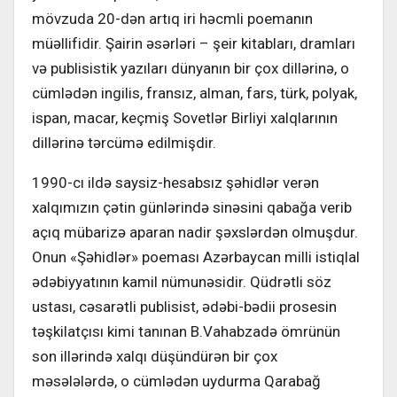
mövzuda 20-dən artıq iri həcmli poemanın
müəllifidir. Şairin əsərləri – şeir kitabları, dramları
və publisistik yazıları dünyanın bir çox dillərinə, o
cümlədən ingilis, fransız, alman, fars, türk, polyak,
ispan, macar, keçmiş Sovetlər Birliyi xalqlarının
dillərinə tərcümə edilmişdir.
1990-cı ildə saysiz-hesabsız şəhidlər verən
xalqımızın çətin günlərində sinəsini qabağa verib
açıq mübarizə aparan nadir şəxslərdən olmuşdur.
Onun «Şəhidlər» poeması Azərbaycan milli istiqlal
ədəbiyyatının kamil nümunəsidir. Qüdrətli söz
ustası, cəsarətli publisist, ədəbi-bədii prosesin
təşkilatçısı kimi tanınan B.Vahabzadə ömrünün
son illərində xalqı düşündürən bir çox
məsələlərdə, o cümlədən uydurma Qarabağ