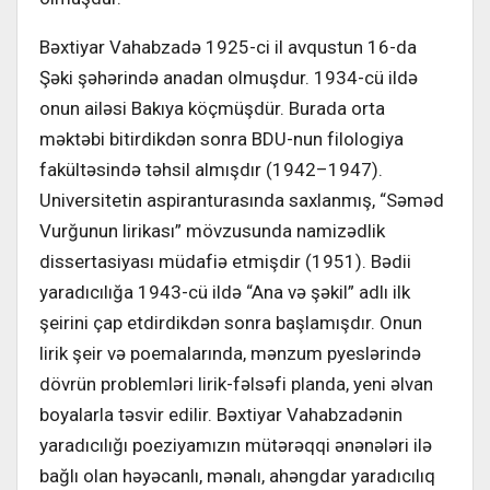
Bəxtiyar Vahabzadə 1925-ci il avqustun 16-da
Şəki şəhərində anadan olmuşdur. 1934-cü ildə
onun ailəsi Bakıya köçmüşdür. Burada orta
məktəbi bitirdikdən sonra BDU-nun filologiya
fakültəsində təhsil almışdır (1942–1947).
Universitetin aspiranturasında saxlanmış, “Səməd
Vurğunun lirikası” mövzusunda namizədlik
dissertasiyası müdafiə etmişdir (1951). Bədii
yaradıcılığa 1943-cü ildə “Ana və şəkil” adlı ilk
şeirini çap etdirdikdən sonra başlamışdır. Onun
lirik şeir və poemalarında, mənzum pyeslərində
dövrün problemləri lirik-fəlsəfi planda, yeni əlvan
boyalarla təsvir edilir. Bəxtiyar Vahabzadənin
yaradıcılığı poeziyamızın mütərəqqi ənənələri ilə
bağlı olan həyəcanlı, mənalı, ahəngdar yaradıcılıq