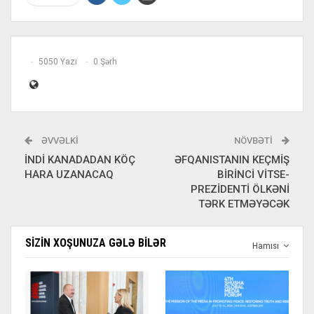
5050 Yazı
0 Şərh
ƏVVƏLKI
NÖVBƏTI
İNDİ KANADADAN KÖÇ
ƏFQANISTANIN KEÇMİŞ
HARA UZANACAQ
BİRİNCİ VİTSE-
PREZİDENTİ ÖLKƏNİ
TƏRK ETMƏYƏCƏK
SIZIN XOŞUNUZA GƏLƏ BILƏR
Hamısı