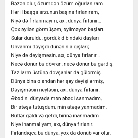
Bəzən olur, özümdən özüm oğurlanıram.
Hər il başqa arzunun başına fırlanıram,
Niyə də fırlanmayım, axı, dünya fırlanır…
Çox əyilən görmüşəm, əyilməyən başları.
Sular duruldu, gördük dibindəki daşları
Ünvanmı dəyişdi dünənin alqışları;
Niyə də dəyişməsin, axı, dünya fırlanır…
Necə dönür bu dövran, necə dönür bu gərdiş,
Tazılarm üstünə dovşanlar da gülərmiş.
Dünya bina olandan hər şey dəyişilərmiş,
Dəyişməsin neyləsin, axı, dünya fırlanır.
Əbədini dünyada mən əbədi sanmadım,
Bir atəşə tutuşdum, min atəşə yanmadım,
Bütlər gəldi və getdi, birinə inanmadım
Niyə inanmalıyam, axı, dünya fırlanır.
Fırlandıqca bu dünya, yox da dönüb var olur,