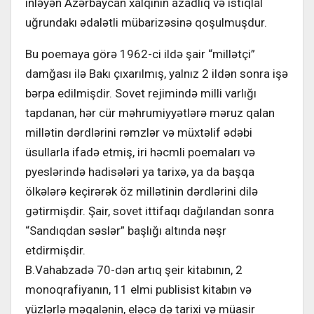
inləyən Azərbaycan xalqının azadlıq və istiqlal
uğrundakı ədalətli mübarizəsinə qoşulmuşdur.
Bu poemaya görə 1962-ci ildə şair “millətçi”
damğası ilə Bakı çıxarılmış, yalnız 2 ildən sonra işə
bərpa edilmişdir. Sovet rejimində milli varlığı
tapdanan, hər cür məhrumiyyətlərə məruz qalan
millətin dərdlərini rəmzlər və müxtəlif ədəbi
üsullarla ifadə etmiş, iri həcmli poemaları və
pyeslərində hadisələri ya tarixə, ya da başqa
ölkələrə keçirərək öz millətinin dərdlərini dilə
gətirmişdir. Şair, sovet ittifaqı dağılandan sonra
“Sandıqdan səslər” başlığı altında nəşr
etdirmişdir.
B.Vahabzadə 70-dən artıq şeir kitabının, 2
monoqrafiyanın, 11 elmi publisist kitabın və
yüzlərlə məqalənin, eləcə də tarixi və müasir