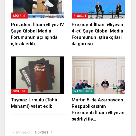
SIYASƏT
SIYASƏT
Prezident İlham Əliyev IV
Prezident İlham Əliyevin
Şuşa Qlobal Media
4-cü Şuşa Qlobal Media
Forumunun açılışında
Forumunun iştirakçıları
iştirak edib
ilə görüşü
SIYASƏT
İRAN BU GÜN
Taymaz Urmulu (Tahir
Martın 5-də Azərbaycan
Məhami) vəfat edib
Respublikasının
Prezidenti İlham Əliyevin
sədrliyi ilə…
ƏVVƏLKI
NÖVBƏTI