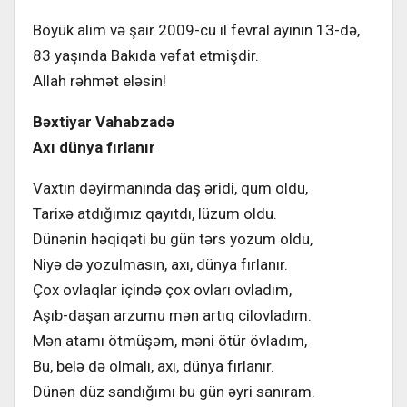
Böyük alim və şair 2009-cu il fevral ayının 13-də,
83 yaşında Bakıda vəfat etmişdir.
Allah rəhmət eləsin!
Bəxtiyar Vahabzadə
Axı dünya fırlanır
Vaxtın dəyirmanında daş əridi, qum oldu,
Tarixə atdığımız qayıtdı, lüzum oldu.
Dünənin həqiqəti bu gün tərs yozum oldu,
Niyə də yozulmasın, axı, dünya fırlanır.
Çox ovlaqlar içində çox ovları ovladım,
Aşıb-daşan arzumu mən artıq cilovladım.
Mən atamı ötmüşəm, məni ötür övladım,
Bu, belə də olmalı, axı, dünya fırlanır.
Dünən düz sandığımı bu gün əyri sanıram.