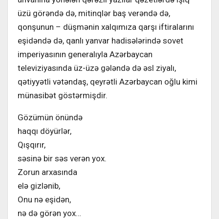
üzü görəndə də, mitinqlər baş verəndə də,
qonşunun – düşmənin xalqımıza qarşı iftiralarını
eşidəndə də, qanlı yanvar hadisələrində sovet
imperiyasının generalıyla Azərbaycan
televiziyasında üz-üzə gələndə də əsl ziyalı,
qətiyyətli vətəndaş, qeyrətli Azərbaycan oğlu kimi
münasibət göstərmişdir.
Gözümün önündə
haqqı döyürlər,
Qışqırır,
səsinə bir səs verən yox.
Zorun arxasında
elə gizlənib,
Onu nə eşidən,
nə də görən yox…