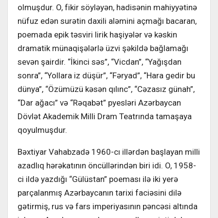
olmuşdur. O, fikir söyləyən, hadisənin mahiyyətinə
nüfuz edən surətin daxili aləmini açmağı bacaran,
poemada epik təsviri lirik haşiyələr və kəskin
dramatik münaqişələrlə üzvi şəkildə bağlamağı
sevən şairdir. “İkinci səs”, “Vicdan”, “Yağışdan
sonra”, “Yollara iz düşür”, “Fəryad”, “Hara gedir bu
dünya”, “Özümüzü kəsən qılınc”, “Cəzasız günah”,
“Dar ağacı” və “Rəqabət” pyesləri Azərbaycan
Dövlət Akademik Milli Dram Teatrında tamaşaya
qoyulmuşdur.
Bəxtiyar Vahabzadə 1960-cı illərdən başlayan milli
azadlıq hərəkatının öncüllərindən biri idi. O, 1958-
ci ildə yazdığı “Gülüstan” poeması ilə iki yerə
parçalanmış Azərbaycanın tarixi faciəsini dilə
gətirmiş, rus və fars imperiyasının pəncəsi altında