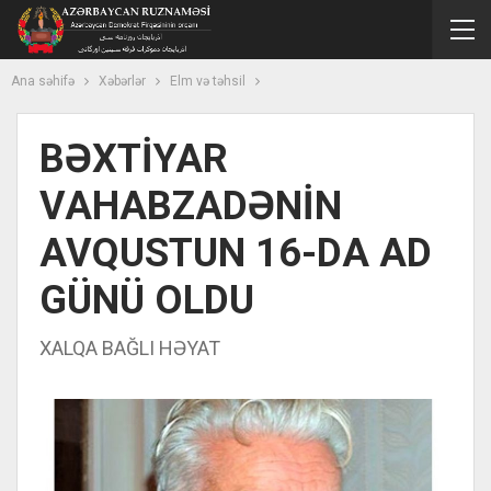
Ana səhifə
Xəbərlər
Elm və təhsil
BƏXTİYAR
VAHABZADƏNİN
AVQUSTUN 16-DA AD
GÜNÜ OLDU
XALQA BAĞLI HƏYAT