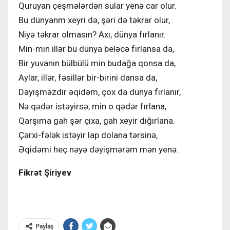
Quruyan çeşmələrdən sular yenə car olur.
Bu dünyanm xeyri də, şəri də təkrar olur,
Niyə təkrar olmasın? Axı, dünya fırlanır.
Min-min illər bu dünya beləcə fırlansa da,
Bir yuvanın bülbülü min budağa qonsa da,
Aylar, illər, fəsillər bir-birini dansa da,
Dəyişməzdir əqidəm, çox da dünya fırlanır,
Nə qədər istəyirsə, min o qədər fırlana,
Qarşıma gah şər çıxa, gah xeyir dığırlana.
Çərxi-fələk istəyir lap dolana tərsinə,
Əqidəmi heç nəyə dəyişmərəm mən yenə.
Fikr
ət Şiriyev
Paylaş