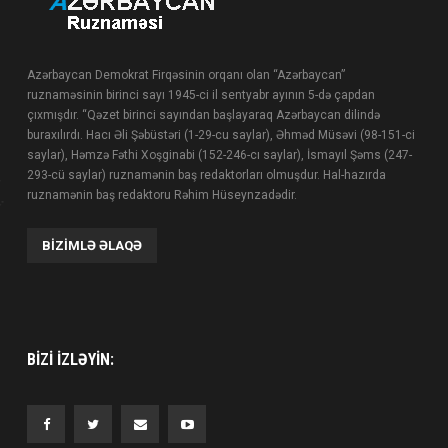
Azərbaycan Demokrat Firqəsinin orqanı olan “Azərbaycan”
ruznaməsinin birinci sayı 1945-ci il sentyabr ayının 5-də çapdan
çıxmışdır. “Qəzet birinci sayından başlayaraq Azərbaycan dilində
buraxılırdı. Hacı Əli Şəbüstəri (1-29-cu saylar), Əhməd Müsəvi (98-151-ci
saylar), Həmzə Fəthi Xoşginabi (152-246-cı saylar), İsmayıl Şəms (247-
293-cü saylar) ruznamənin baş redaktorları olmuşdur. Hal-hazırda
ruznamənin baş redaktoru Rəhim Hüseynzadədir.
BIZIMLƏ ƏLAQƏ
BIZI IZLƏYIN: