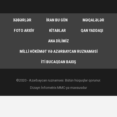
XƏBƏRLƏR
İRAN BU GÜN
MƏQALƏLƏR
FOTO ARXIV
KITABLAR
QAN YADDAŞI
ANA DILIMIZ
MILLI HÖKÜMƏT VƏ AZƏRBAYCAN RUZNAMƏSI
İTI BUCAQDAN BAXIŞ
©2020 - Azərbaycan ruznaməsi. Bütün hüquqlar qorunur.
Dizayn İnfometrix MMC-yə məxsusdur