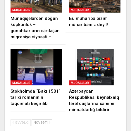
MƏQALƏLƏR
MƏQALƏLƏR
Münaqişələrdən doğan
Bu müharibə bizim
köçkünlük –
müharibəmiz deyil!
günahkarların sərtləşən
miqrasiya siyasəti –…
MƏQALƏLƏR
MƏQALƏLƏR
Stokholmda “Bakı 1501”
Azərbaycan
tarixi romanının
Respublikası beynəlxalq
təqdimatı keçirilib
tərəfdaşlarına səmimi
minnətdarlığ bildirir.
ƏVVƏLKI
NÖVBƏTI