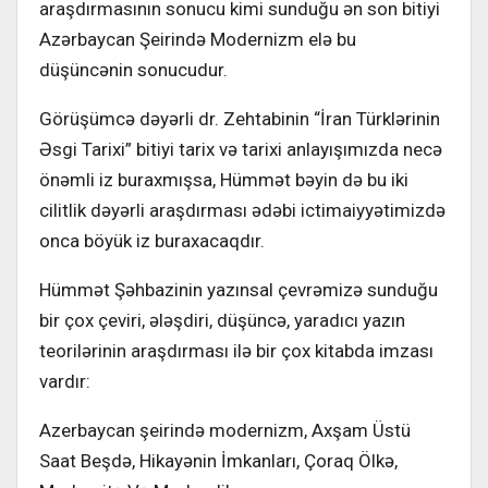
araşdırmasının sonucu kimi sunduğu ən son bitiyi
Azərbaycan Şeirində Modernizm elə bu
düşüncənin sonucudur.
Görüşümcə dəyərli dr. Zehtabinin “İran Türklərinin
Əsgi Tarixi” bitiyi tarix və tarixi anlayışımızda necə
önəmli iz buraxmışsa, Hümmət bəyin də bu iki
cilitlik dəyərli araşdırması ədəbi ictimaiyyətimizdə
onca böyük iz buraxacaqdır.
Hümmət Şəhbazinin yazınsal çevrəmizə sunduğu
bir çox çeviri, ələşdiri, düşüncə, yaradıcı yazın
teorilərinin araşdırması ilə bir çox kitabda imzası
vardır:
Azerbaycan şeirində modernizm, Axşam Üstü
Saat Beşdə, Hikayənin İmkanları, Çoraq Ölkə,