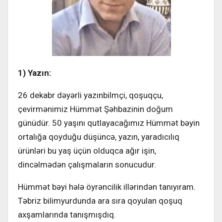
1) Yazın:
26 dekabr dəyərli yazınbilmçi, qoşuqçu,
çevirmənimiz Hümmət Şəhbazinin doğum
günüdür. 50 yaşını qutlayacağımız Hümmət bəyin
ortalığa qoyduğu düşüncə, yazın, yaradıcılıq
ürünləri bu yaş üçün olduqca ağır işin,
dincəlmədən çalışmaların sonucudur.
Hümmət bəyi hələ öyrəncilik illərindən tanıyıram.
Təbriz bilimyurdunda ara sıra qoyulan qoşuq
axşamlarında tanışmışdıq.