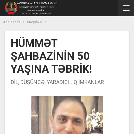
Ana səhifə
Məqalələr
HÜMMƏT
ŞAHBAZİNİN 50
YAŞINA TƏBRİK!
DİL, DÜŞÜNCƏ, YARADICILIQ İMKANLARI