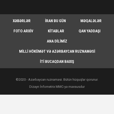
XƏBƏRLƏR
İRAN BU GÜN
MƏQALƏLƏR
FOTO ARXIV
KITABLAR
QAN YADDAŞI
ANA DILIMIZ
MILLI HÖKÜMƏT VƏ AZƏRBAYCAN RUZNAMƏSI
İTI BUCAQDAN BAXIŞ
©2020 - Azərbaycan ruznaməsi. Bütün hüquqlar qorunur.
Dizayn İnfometrix MMC-yə məxsusdur