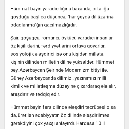
Hümmət bəyin yaradıcılığına baxanda, ortalığa
qoyduğu başlıca düşüncə, “hər şeydə dil üzərinə
odaqlanma”ğın qaçılmazlığıdır.
Şair, qoşuqçu, romançı, öykücü yaradıcı insanlar
öz kişiliklərini, fərdiyyətlərini ortaya qoyarlar,
sosiyolojik ələşdirici isə onu kişidən millətə,
kişinin dilindən millətin dilinə yüksəldər. Hümmət
bəy, Azərbaycan Şeirində Modernizm bitiyi ilə,
Güney Azərbaycanda dilimizi, yazınımızı milli
kimlik və millətləşmə düzeyinə çıxardaraq ələ alır,
araşdırır və tədqiq edir.
Hümmət bəyin fars dilində ələşdiri təcrübəsi olsa
da, ürətilən ədəbiyyatın öz dilində ələşdirilməsi
gərəkdiyini çox yaxşı anlayırdı. Hardasa 10 il