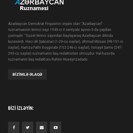
Azərbaycan Demokrat Firqəsinin orqanı olan “Azərbaycan”
ruznaməsinin birinci sayı 1945-ci il sentyabr ayının 5-də çapdan
çıxmışdır. “Qəzet birinci sayından başlayaraq Azərbaycan dilində
buraxılırdı. Hacı Əli Şəbüstəri (1-29-cu saylar), Əhməd Müsəvi (98-151-ci
saylar), Həmzə Fəthi Xoşginabi (152-246-cı saylar), İsmayıl Şəms (247-
293-cü saylar) ruznamənin baş redaktorları olmuşdur. Hal-hazırda
ruznamənin baş redaktoru Rəhim Hüseynzadədir.
BIZIMLƏ ƏLAQƏ
BIZI IZLƏYIN: