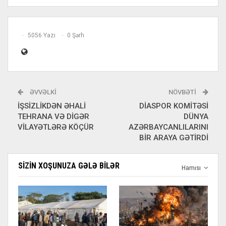
5056 Yazı
0 Şərh
ƏVVƏLKI
NÖVBƏTI
İŞSİZLİKDƏN ƏHALİ
DİASPOR KOMİTƏSİ
TEHRANA VƏ DİGƏR
DÜNYA
VİLAYƏTLƏRƏ KÖÇÜR
AZƏRBAYCANLILARINI
BİR ARAYA GƏTİRDİ
SIZIN XOŞUNUZA GƏLƏ BILƏR
Hamısı