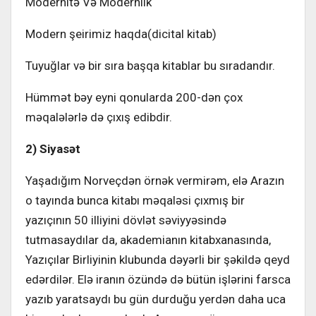
Modernitə Və Modernlik
Modern şeirimiz haqda(dicital kitab)
Tuyuğlar və bir sıra başqa kitablar bu sıradandır.
Hümmət bəy eyni qonularda 200-dən çox
məqalələrlə də çıxış edibdir.
2) Siyasət
Yaşadığım Norveçdən örnək vermirəm, elə Arazın
o tayında bunca kitabı məqaləsi çıxmış bir
yazıçının 50 illiyini dövlət səviyyəsində
tutmasaydılar da, akademianın kitabxanasında,
Yazıçılar Birliyinin klubunda dəyərli bir şəkildə qeyd
edərdilər. Elə iranın özündə də bütün işlərini farsca
yazıb yaratsaydı bu gün durduğu yerdən daha uca