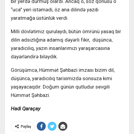
bir yerdə durmuş olardı. Ancaq o, söz qonusu o
“uca” yeri istəmədi, öz ana dilində yazıb
yaratmağa üstünlük verdi.
Milli dövlətimiz qurulaydı, bütün ömrünü yasaq bir
dilin adsızlığına adamış dəyərli fikir, düşüncə,
yaradıcılıq, yazın insanlarımızı yaraşarcasına
dəyərləndirə biləydik.
Görüşümcə, Hümmət Şəhbazi imzası bizim dil,
düşüncə, yaradıcılıq tariximizdə sonsuza kimi
yaşayacaqdır. Doğum günün qutludur sevgili
Hümmət Şəhbazi.
Hadi Qaraçay
Paylaş