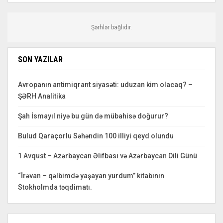
Şərhlər bağlıdır.
SON YAZILAR
Avropanın antimiqrant siyasəti: uduzan kim olacaq? –
ŞƏRH Analitika
Şah İsmayıl niyə bu gün də mübahisə doğurur?
Bulud Qaraçorlu Səhəndin 100 illiyi qeyd olundu
1 Avqust – Azərbaycan Əlifbası və Azərbaycan Dili Günü
“İrəvan – qəlbimdə yaşayan yurdum” kitabının
Stokholmda təqdimatı.