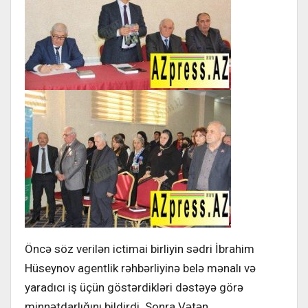
Öncə söz verilən ictimai birliyin sədri İbrahim
Hüseynov agentlik rəhbərliyinə belə mənalı və
yaradıcı iş üçün göstərdikləri dəstəyə görə
minnətdarlığını bildirdi. Sonra Vətən