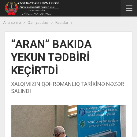
Ana səhifə
Qan yaddaşı
Faciələr
“ARAN” BAKIDA
YEKUN TƏDBİRİ
KEÇİRTDİ
XALQIMIZIN QƏHRƏMANLIQ TARİXİNƏ NƏZƏR
SALINDI