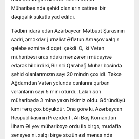
Müharibəsində şəhid olanların xatirəsi bir
dəqiqəlik sükutla yad edildi.
Tədbiri idarə edən Azərbaycan Mətbuat Şurasının
sədri, əməkdar jurnalist Əflatun Amaşov xalqın
qələbə əzminə diqqəti çəkdi. O, iki Vətən
müharibəsi arasındakı mənzərəni müqayisə
edərək bildirdi ki, Birinci Qarabağ Müharibəsində
şəhid olanlarımızın sayı 20 mindn çox idi. Təkcə
Ağdamdan Vətən yolunda canlarını qurban
verənlərin sayı 6 mini ötürdü. Lakin son
müharibədə 3 minə yaxın itkimiz oldu. Göründüyü
kimi fərq çox böyükdür. Ona görə ki, Azərbaycan
Respublikasının Prezidenti, Ali Baş Komandan
İlham Əliyev müharibəyə ordu ilə birgə, müdafiə
sənayesini, xalqı birgə sözün əsl mənasında