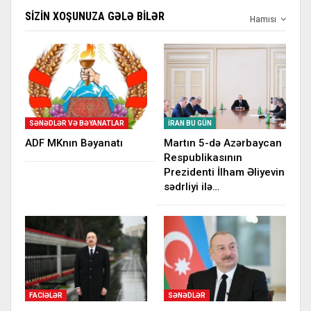
SIZIN XOŞUNUZA GƏLƏ BILƏR
Hamısı
SƏNƏDLƏR VƏ BƏYANATLAR
İRAN BU GÜN
ADF MKnın Bəyanatı
Martın 5-də Azərbaycan
Respublikasının
Prezidenti İlham Əliyevin
sədrliyi ilə…
FACIƏLƏR
SƏNƏDLƏR