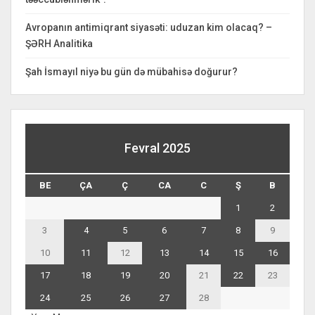
Avropanın antimiqrant siyasəti: uduzan kim olacaq? –
ŞƏRH Analitika
Şah İsmayıl niyə bu gün də mübahisə doğurur?
Fevral 2025
BE
ÇA
Ç
CA
C
Ş
B
1
2
3
4
5
6
7
8
9
10
11
12
13
14
15
16
17
18
19
20
21
22
23
24
25
26
27
28