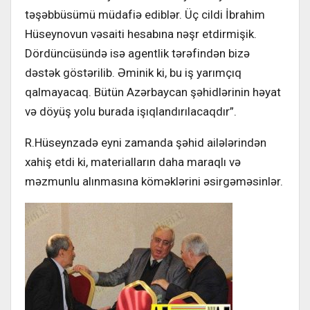
təşəbbüsümü müdafiə ediblər. Üç cildi İbrahim
Hüseynovun vəsaiti hesabına nəşr etdirmişik.
Dördüncüsündə isə agentlik tərəfindən bizə
dəstək göstərilib. Əminik ki, bu iş yarımçıq
qalmayacaq. Bütün Azərbaycan şəhidlərinin həyat
və döyüş yolu burada işıqlandırılacaqdır”.
R.Hüseynzadə eyni zamanda şəhid ailələrindən
xahiş etdi ki, materialların daha maraqlı və
məzmunlu alınmasına köməklərini əsirgəməsinlər.