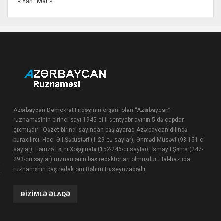
« Yan
Mar »
Azərbaycan Demokrat Firqəsinin orqanı olan “Azərbaycan”
ruznaməsinin birinci sayı 1945-ci il sentyabr ayının 5-də çapdan
çıxmışdır. “Qəzet birinci sayından başlayaraq Azərbaycan dilində
buraxılırdı. Hacı Əli Şəbüstəri (1-29-cu saylar), Əhməd Müsəvi (98-151-ci
saylar), Həmzə Fəthi Xoşginabi (152-246-cı saylar), İsmayıl Şəms (247-
293-cü saylar) ruznamənin baş redaktorları olmuşdur. Hal-hazırda
ruznamənin baş redaktoru Rəhim Hüseynzadədir.
BIZIMLƏ ƏLAQƏ