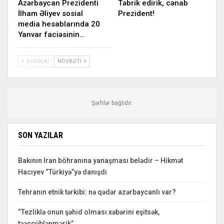
Azərbaycan Prezidenti
Təbrik edirik, cənab
İlham Əliyev sosial
Prezident!
media hesablarında 20
Yanvar faciəsinin…
ƏVVƏLKI
NÖVBƏTI
Şərhlər bağlıdır.
SON YAZILAR
Bakının İran böhranına yanaşması belədir – Hikmət
Hacıyev “Türkiyə”yə danışdı
Tehranın etnik tərkibi: nə qədər azərbaycanlı var?
“Tezliklə onun şəhid olması xəbərini eşitsək,
təəccüblənmərik”.