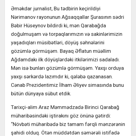
Əməkdar jurnalist, Bu tədbirin keçirildiyi
Nərimanov rayonunun Ağsaqqallar Şurasının sədri
Bəbir Hüseynov bildirdi ki, mən Qarabağda
doğulmuşam və torpaqlarımızın və sakinlərimizin
yaşadıqları müsibətləri, döyüş səhnələrini
gözümlə görmüşəm. Bayaq Əflatun müəllim
Ağdamdakı ilk döyüşlərdəki itkilərimizi sadaladı.
Mən isə bunları gözümlə görmüşəm. Yaxşı orduya
yaxşı sərkərdə lazımdır ki, qələbə qazanasan.
Cənab Prezidentimiz İlham Əliyev simasında bunu
bütün dünyaya sübut etdik.
Tarixçi-alim Araz Məmmədzadə Birinci Qarabağ
müharibəsindəki iştirakını göz önünə gətirdi:
“Növbəti müharibədə biz tamam fərqli mənzərənin
şahidi olduq. Ötən müddətdən səmərəli istifadə