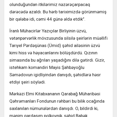
olunduğundan itkilərimiz nəzərəçarpacaq
dərəcədə azaldı. Bu hərb tariximizdə görünməmiş
bir qələbə idi, cəmi 44 günə əldə etdik”.
İranlı Mühacirlər Yazıçılar Birliyinin üzvü,
vətənpərvərlik mövzusunda silsilə şeirlərin müəllifi
Tarıyel Pərdəşünas (Ümid) şəhid ailəsinin üzvü
kimi hiss və həyacanlarını bölüşdürdü. Qızının
simasında bu ağrıları yaşadığını dilə gətirdi. Gizir,
istehkam komandiri Mayis Şahbəyoğlu
Səmədovun igidliyindən danışdı, şəhidlərə həsr
etdiyi şeiri söylədi.
Mərkəzi Elmi Kitabxananın Qarabağ Müharibəsi
Qəhrəmanları Fondunun rəhbəri bu bilik ocağında
saxlanılan nümunələrdən danışdı. O, bildirdi ki,
mənim qardaşım polkovnik, şəhid Babək