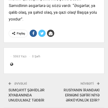
Səmidlinin əsgərlərə üç sözü vardı: “Əsgərlər, ya
qalib olaq, ya şəhid olaq, ya qazi olaq! Başqa yolu
yoxdur”.
Paylaş
5063 Yazı
0 Şərh
ƏVVƏLKI
NÖVBƏTI
SUMQAYIT ŞƏHİDLƏR
RUSİYANIN İRANDAKI
XİYABANINDA
ERMƏNİ SƏFİRİ NİYƏ
UNUDULMAZ TƏDBİR
ƏRKÖYÜNLÜK EDİR?