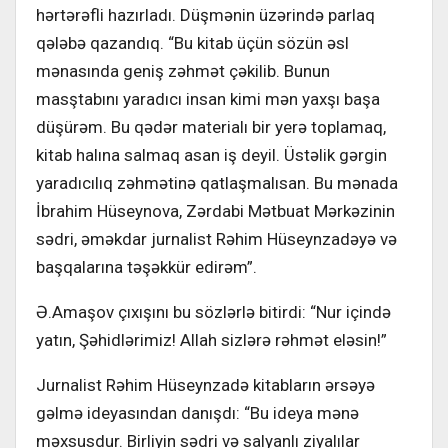
hərtərəfli hazırladı. Düşmənin üzərində parlaq
qələbə qazandıq. “Bu kitab üçün sözün əsl
mənasında geniş zəhmət çəkilib. Bunun
masştabını yaradıcı insan kimi mən yaxşı başa
düşürəm. Bu qədər materialı bir yerə toplamaq,
kitab halına salmaq asan iş deyil. Üstəlik gərgin
yaradıcılıq zəhmətinə qatlaşmalısan. Bu mənada
İbrahim Hüseynova, Zərdabi Mətbuat Mərkəzinin
sədri, əməkdar jurnalist Rəhim Hüseynzadəyə və
başqalarına təşəkkür edirəm”.
Ə.Amaşov çıxışını bu sözlərlə bitirdi: “Nur içində
yatın, Şəhidlərimiz! Allah sizlərə rəhmət eləsin!”
Jurnalist Rəhim Hüseynzadə kitabların ərsəyə
gəlmə ideyasından danışdı: “Bu ideya mənə
məxsusdur. Birliyin sədri və salyanlı ziyalılar