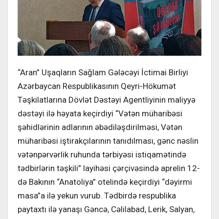
“Aran” Uşaqların Sağlam Gələcəyi İctimai Birliyi
Azərbaycan Respublikasının Qeyri-Hökumət
Təşkilatlarına Dövlət Dəstəyi Agentliyinin maliyyə
dəstəyi ilə həyata keçirdiyi “Vətən müharibəsi
şəhidlərinin adlarının əbədiləşdirilməsi, Vətən
müharibəsi iştirakçılarının tanıdılması, gənc nəslin
vətənpərvərlik ruhunda tərbiyəsi istiqamətində
tədbirlərin təşkili” layihəsi çərçivəsində aprelin 12-
də Bakının “Anatoliya” otelində keçirdiyi “dəyirmi
masa”a ilə yekun vurub. Tədbirdə respublika
paytaxtı ilə yanaşı Gəncə, Cəlilabad, Lerik, Salyan,