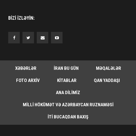
BIZI IZLƏYIN:
XƏBƏRLƏR
İRAN BU GÜN
MƏQALƏLƏR
FOTO ARXIV
KITABLAR
QAN YADDAŞI
ANA DILIMIZ
MILLI HÖKÜMƏT VƏ AZƏRBAYCAN RUZNAMƏSI
İTI BUCAQDAN BAXIŞ