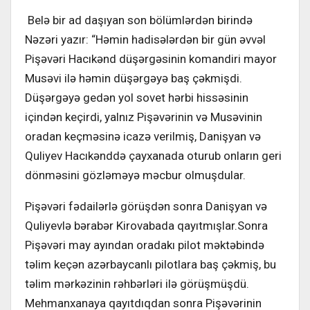
Belə bir ad daşıyan son bölümlərdən birində
Nəzəri yazır: “Həmin hadisələrdən bir gün əvvəl
Pişəvəri Hacıkənd düşərgəsinin komandiri mayor
Musəvi ilə həmin düşərgəyə baş çəkmişdi.
Düşərgəyə gedən yol sovet hərbi hissəsinin
içindən keçirdi, yalnız Pişəvərinin və Musəvinin
oradan keçməsinə icazə verilmiş, Danişyan və
Quliyev Hacıkənddə çayxanada oturub onların geri
dönməsini gözləməyə məcbur olmuşdular.
Pişəvəri fədailərlə görüşdən sonra Danişyan və
Quliyevlə bərabər Kirovabada qayıtmışlar.Sonra
Pişəvəri may ayından oradakı pilot məktəbində
təlim keçən azərbaycanlı pilotlara baş çəkmiş, bu
təlim mərkəzinin rəhbərləri ilə görüşmüşdü.
Mehmanxanaya qayıtdıqdan sonra Pişəvərinin