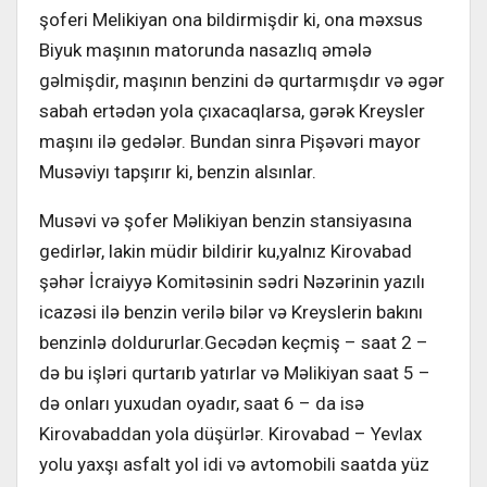
şoferi Melikiyan ona bildirmişdir ki, ona məxsus
Biyuk maşının matorunda nasazlıq əmələ
gəlmişdir, maşının benzini də qurtarmışdır və əgər
sabah ertədən yola çıxacaqlarsa, gərək Kreysler
maşını ilə gedələr. Bundan sinra Pişəvəri mayor
Musəviyı tapşırır ki, benzin alsınlar.
Musəvi və şofer Məlikiyan benzin stansiyasına
gedirlər, lakin müdir bildirir ku,yalnız Kirovabad
şəhər İcraiyyə Komitəsinin sədri Nəzərinin yazılı
icazəsi ilə benzin verilə bilər və Kreyslerin bakını
benzinlə doldururlar.Gecədən keçmiş – saat 2 –
də bu işləri qurtarıb yatırlar və Məlikiyan saat 5 –
də onları yuxudan oyadır, saat 6 – da isə
Kirovabaddan yola düşürlər. Kirovabad – Yevlax
yolu yaxşı asfalt yol idi və avtomobili saatda yüz