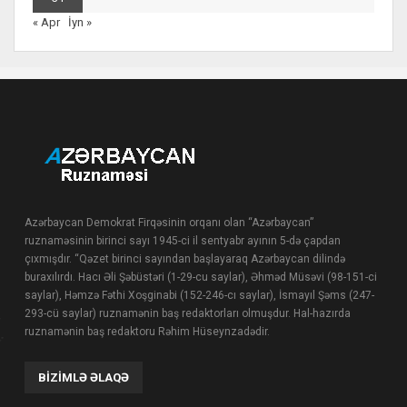
« Apr
İyn »
Azərbaycan Demokrat Firqəsinin orqanı olan “Azərbaycan”
ruznaməsinin birinci sayı 1945-ci il sentyabr ayının 5-də çapdan
çıxmışdır. “Qəzet birinci sayından başlayaraq Azərbaycan dilində
buraxılırdı. Hacı Əli Şəbüstəri (1-29-cu saylar), Əhməd Müsəvi (98-151-ci
saylar), Həmzə Fəthi Xoşginabi (152-246-cı saylar), İsmayıl Şəms (247-
293-cü saylar) ruznamənin baş redaktorları olmuşdur. Hal-hazırda
ruznamənin baş redaktoru Rəhim Hüseynzadədir.
BIZIMLƏ ƏLAQƏ