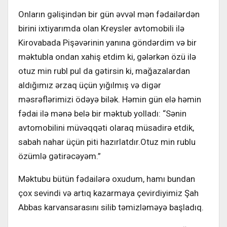
Onların gəlişindən bir gün əvvəl mən fədailərdən
birini ixtiyarımda olan Kreysler avtomobili ilə
Kirovabada Pişəvərinin yanına göndərdim və bir
məktubla ondan xahiş etdim ki, gələrkən özü ilə
otuz min rubl pul da gətirsin ki, mağazalardan
aldığımız ərzaq üçün yığılmış və digər
məsrəflərimizi ödəyə bilək. Həmin gün elə həmin
fədai ilə mənə belə bir məktub yolladı: “Sənin
avtomobilini müvəqqəti olaraq müsadirə etdik,
sabah nahar üçün piti hazırlatdır.Otuz min rublu
özümlə gətirəcəyəm.”
Məktubu bütün fədailərə oxudum, hamı bundan
çox sevindi və artıq kazarmaya çevirdiyimiz Şah
Abbas karvansarasını silib təmizləməyə başladıq.