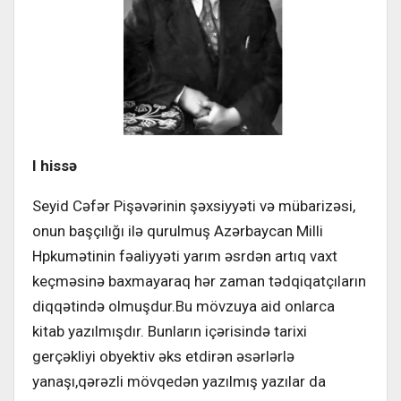
I hissə
Seyid Cəfər Pişəvərinin şəxsiyyəti və mübarizəsi,
onun başçılığı ilə qurulmuş Azərbaycan Milli
Hpkumətinin fəaliyyəti yarım əsrdən artıq vaxt
keçməsinə baxmayaraq hər zaman tədqiqatçıların
diqqətində olmuşdur.Bu mövzuya aid onlarca
kitab yazılmışdır. Bunların içərisində tarixi
gerçəkliyi obyektiv əks etdirən əsərlərlə
yanaşı,qərəzli mövqedən yazılmış yazılar da