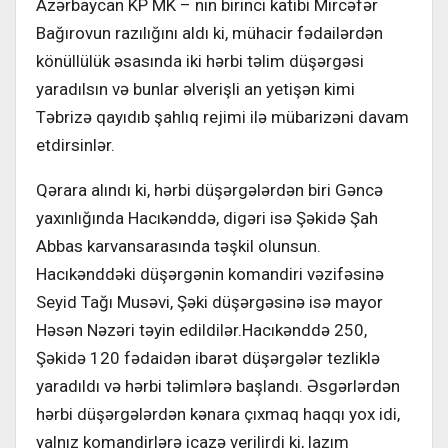
Azərbaycan KP MK – nın birinci katibi Mircəfər
Bağırovun razılığını aldı ki, mühacir fədailərdən
könüllülük əsasında iki hərbi təlim düşərgəsi
yaradılsın və bunlar əlverişli an yetişən kimi
Təbrizə qayıdıb şahlıq rejimi ilə mübarizəni davam
etdirsinlər.
Qərara alındı ki, hərbi düşərgələrdən biri Gəncə
yaxınlığında Hacıkənddə, digəri isə Şəkidə Şah
Abbas karvansarasında təşkil olunsun.
Hacıkənddəki düşərgənin komandiri vəzifəsinə
Seyid Tağı Musəvi, Şəki düşərgəsinə isə mayor
Həsən Nəzəri təyin edildilər.Hacıkənddə 250,
Şəkidə 120 fədaidən ibarət düşərgələr tezliklə
yaradıldı və hərbi təlimlərə başlandı. Əsgərlərdən
hərbi düşərgələrdən kənara çıxmaq haqqı yox idi,
yalnız komandirlərə icazə verilirdi ki, lazım