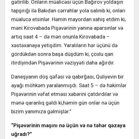
gətirilib. Onların müalicəsi üçün Bağırov yoldaşın
tapşırığı ilə Bakıdan cərrahlar yola salınıb ki, onları
müalucə etsinlər. Həmin mayordan xahiş etdim ki,
məni Kirovabada Pişəvərinin yanına aparsınlar və
artıq saat 4 – də mən onunla Kirovabada –
xəstəxanaya yetişdim. Yaralıların hər üçünü də
gördükdən sonra başa düşdüm ki, çoxlu qan
itirdiyindən Pişəvərinin vəziyyəti daha ağırdır.
Daneşyanın döş qəfəsi və qabırğası, Quliyevin bir
ayağı möhkəm yaralanmışdı. Saat 5 – də həkimlər
Pişəvərinin vəfat etməsi xəbərini çatdırdılar və
mənə qaranlıq gəldi ki,həmin gün onlar nə üçün
bizim yanımıza gəlmişlər.”
“Pişəvərinin maşını nə üçün və nə təhər qəzaya
uğradı?”