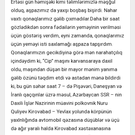
Ertəsi gün həmişəki kimi təlimlərimizlə məşğul
olduq, aşpazımız da yaxşı boşbaş bişirdi. Nahar
vaxtı qonaqlarımız gəlib çıxmadılar.Daha bir saat
gözlədikdən sonra fədailərin yeməyinin verilməsi
üçün göstəriş verdim, eyni zamanda, qonaqlarımız
üçün yeməyi isti saxlamağı aşpaza tapşırdım.
Qonaqlarımızın gecikdiyinə görə mən narahatçılıq
içindəydim ki, “Cip” maşını karvansaraya daxil
oldu, maşından düşən bir mayor mənim yanıma
gəlib özünü təqdim etdi və astadan mənə bildirdi
ki, bu gün səhər saat 7 – də Pişəvəri, Daneşyan və
İranlı qaçqınlar üzrə məsul, Azərbaycan SSR – nin
Daxili İşlər Nazirinin müavini polkovnik Nuru
Quliyev Kirovabad – Yevlax yolunda körpünün
yaxlnlığında avtomobil qəzasına düşüblər və üçü
də ağır yaralı halda Kirovabad xəstəxanasına