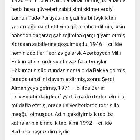
1920 – ci ildə Ənzəlidə anadan olmuş, İsfahanda
hərbi hava qüvvələri zabiti kimi xidmət etdiyi
zaman Tudə Partiyasının gizli hərbi təşkilatını
yaratmağa cəhd etdiyinə görə həbs edilmiş, lakin
həbsdən qaçaraq şah rejiminə qarşı qiyam etmiş
Xorasan zabitlərinə qoşulmuşdu. 1946 – cı ildə
həmin zabitlər Təbrizə gələrək Azərbaycan Milli
Hökumətinin ordusunda vəzifə tutmuşlar.
Hökumətin süqutundan sonra o da Bakıya gəlmiş,
burada təhsilini davam etdirmiş, sonra Şərqi
Almaniyaya getmiş, 1971 – ci ildə Berlin
Univesitetində iqtisafiyyat üzrə doktorluq elmi işi
müdafiə etmiş, orada univesitetlərdə tədris ilə
məşğul olmuşdur. Adını çəkdiyimiz kitabı öz
xatirələrinin birinci kitabı kimi 1992 – ci ildə
Berlində nəşr etdirmişdir.