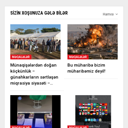
SIZIN XOŞUNUZA GƏLƏ BILƏR
Hamısı
MƏQALƏLƏR
MƏQALƏLƏR
Münaqişələrdən doğan
Bu müharibə bizim
köçkünlük –
müharibəmiz deyil!
günahkarların sərtləşən
miqrasiya siyasəti –…
MƏQALƏLƏR
MƏQALƏLƏR