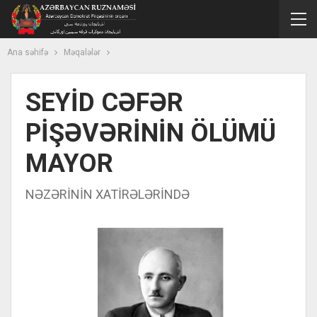
Ana səhifə
Məqalələr
SEYİD CƏFƏR
PİŞƏVƏRİNİN ÖLÜMÜ
MAYOR
NƏZƏRİNİN XATİRƏLƏRİNDƏ