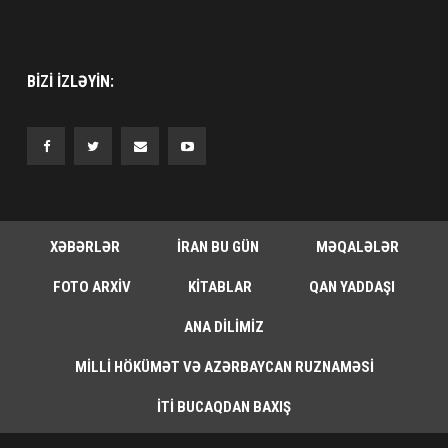
BIZI IZLƏYIN:
XƏBƏRLƏR
İRAN BU GÜN
MƏQALƏLƏR
FOTO ARXIV
KITABLAR
QAN YADDAŞI
ANA DILIMIZ
MILLI HÖKÜMƏT VƏ AZƏRBAYCAN RUZNAMƏSI
İTI BUCAQDAN BAXIŞ