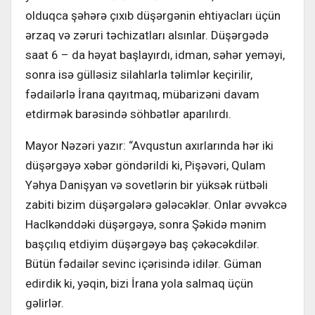
olduqca şəhərə çıxıb düşərgənin ehtiyacları üçün
ərzaq və zəruri təchizatları alsınlar. Düşərgədə
saat 6 – da həyat başlayırdı, idman, səhər yeməyi,
sonra isə gülləsiz silahlarla təlimlər keçirilir,
fədailərlə İrana qayıtmaq, mübarizəni davam
etdirmək barəsində söhbətlər aparılırdı.
Mayor Nəzəri yazır: “Avqustun axırlarında hər iki
düşərgəyə xəbər göndərildi ki, Pişəvəri, Qulam
Yəhya Danişyan və sovetlərin bir yüksək rütbəli
zabiti bizim düşərgələrə gələcəklər. Onlar əvvəkcə
Haclkənddəki düşərgəyə, sonra Şəkidə mənim
başçılıq etdiyim düşərgəyə baş çəkəcəkdilər.
Bütün fədailər sevinc içərisində idilər. Güman
edirdik ki, yəqin, bizi İrana yola salmaq üçün
gəlirlər.