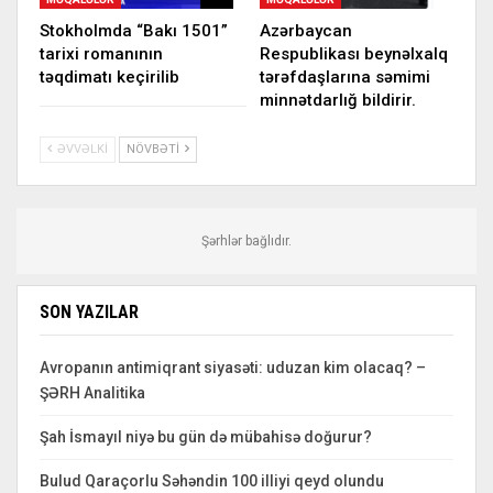
Stokholmda “Bakı 1501”
Azərbaycan
tarixi romanının
Respublikası beynəlxalq
təqdimatı keçirilib
tərəfdaşlarına səmimi
minnətdarlığ bildirir.
ƏVVƏLKI
NÖVBƏTI
Şərhlər bağlıdır.
SON YAZILAR
Avropanın antimiqrant siyasəti: uduzan kim olacaq? –
ŞƏRH Analitika
Şah İsmayıl niyə bu gün də mübahisə doğurur?
Bulud Qaraçorlu Səhəndin 100 illiyi qeyd olundu