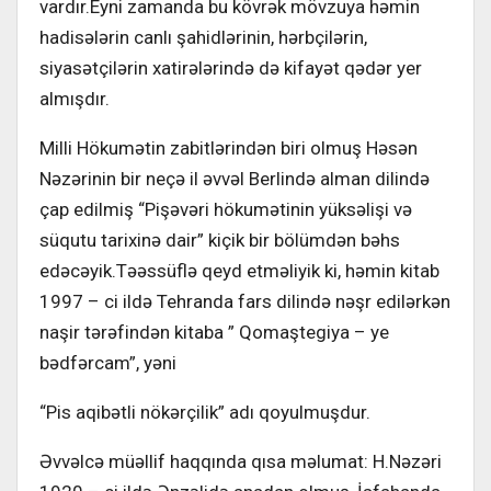
vardır.Eyni zamanda bu kövrək mövzuya həmin
hadisələrin canlı şahidlərinin, hərbçilərin,
siyasətçilərin xatirələrində də kifayət qədər yer
almışdır.
Milli Hökumətin zabitlərindən biri olmuş Həsən
Nəzərinin bir neçə il əvvəl Berlində alman dilində
çap edilmiş “Pişəvəri hökumətinin yüksəlişi və
süqutu tarixinə dair” kiçik bir bölümdən bəhs
edəcəyik.Təəssüflə qeyd etməliyik ki, həmin kitab
1997 – ci ildə Tehranda fars dilində nəşr edilərkən
naşir tərəfindən kitaba ” Qomaştegiya – ye
bədfərcam”, yəni
“Pis aqibətli nökərçilik” adı qoyulmuşdur.
Əvvəlcə müəllif haqqında qısa məlumat: H.Nəzəri