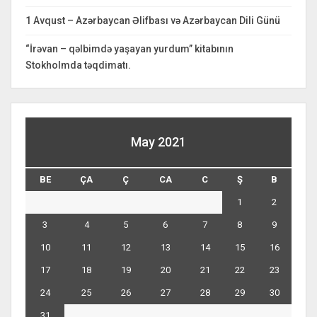
1 Avqust – Azərbaycan Əlifbası və Azərbaycan Dili Günü
“İrəvan – qəlbimdə yaşayan yurdum” kitabının
Stokholmda təqdimatı.
May 2021
BE
ÇA
Ç
CA
C
Ş
B
1
2
3
4
5
6
7
8
9
10
11
12
13
14
15
16
17
18
19
20
21
22
23
24
25
26
27
28
29
30
31