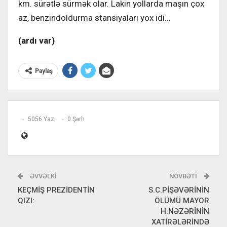
km. sürətlə sürmək olar. Lakin yollarda maşın çox
az, benzindoldurma stansiyaları yox idi…
(ardı var)
Paylaş
5056 Yazı
0 Şərh
ƏVVƏLKI
NÖVBƏTI
KEÇMİŞ PREZİDENTİN
S.C.PİŞƏVƏRİNİN
QIZI:
ÖLÜMÜ MAYOR
H.NƏZƏRİNİN
XATİRƏLƏRİNDƏ