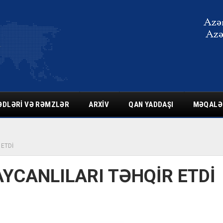
ƏDLƏRI VƏ RƏMZLƏR
ARXIV
QAN YADDAŞI
MƏQALƏ
 ETDİ
YCANLILARI TƏHQİR ETDİ