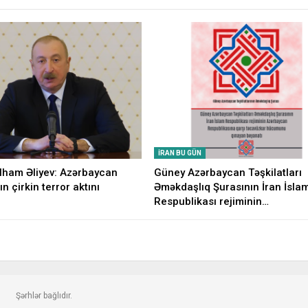
İRAN BU GÜN
İlham Əliyev: Azərbaycan
Güney Azərbaycan Təşkilatları
ın çirkin terror aktını
Əməkdaşlıq Şurasının İran İsla
Respublikası rejiminin…
Şərhlər bağlıdır.