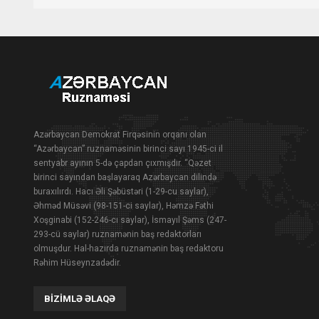
Azərbaycan Demokrat Firqəsinin orqanı olan
“Azərbaycan” ruznaməsinin birinci sayı 1945-ci il
sentyabr ayının 5-də çapdan çıxmışdır. “Qəzet
birinci sayından başlayaraq Azərbaycan dilində
buraxılırdı. Hacı Əli Şəbüstəri (1-29-cu saylar),
Əhməd Müsəvi (98-151-ci saylar), Həmzə Fəthi
Xoşginabi (152-246-cı saylar), İsmayıl Şəms (247-
293-cü saylar) ruznamənin baş redaktorları
olmuşdur. Hal-hazırda ruznamənin baş redaktoru
Rəhim Hüseynzadədir.
BIZIMLƏ ƏLAQƏ