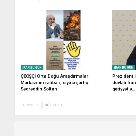
İRAN BU GÜN
İRAN BU GÜN
ÇIXIŞÇI Orta Doğu Araşdırmaları
Prezident 
Mərkəzinin rəhbəri, siyasi şərhçi
dövləti İran
Sədrəddin Soltan
qətiyyətlə…
ƏVVƏLKI
NÖVBƏTI