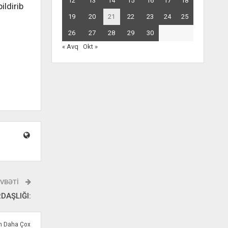
12
13
14
15
16
17
18
ildirib
19
20
21
22
23
24
25
26
27
28
29
30
« Avq
Okt »
VBƏTI
DAŞLIĞI:
ən Daha Çox