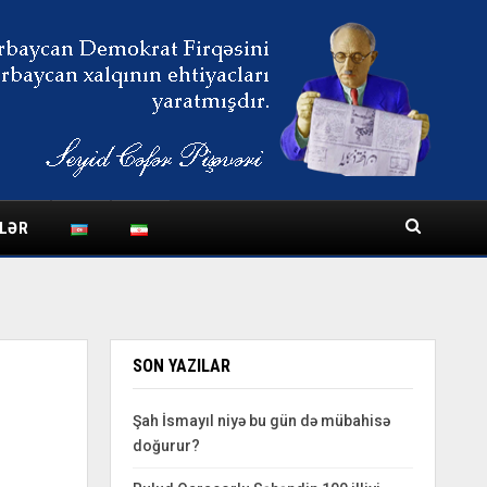
LƏR
SON YAZILAR
Şah İsmayıl niyə bu gün də mübahisə
doğurur?