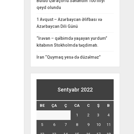
Bulud Qaraçorlu Səhəndin 100 illiyi
qeyd olundu
1 Avqust – Azərbaycan Əlifbası və
Azərbaycan Dili Günü
“İrəvan – qəlbimdə yaşayan yurdum”
kitabının Stokholmda təqdimatı.
İran “Quymaq yesə də düzəlməz”
Sentyabr 2022
BE
ÇA
Ç
CA
C
Ş
B
1
2
3
4
5
6
7
8
9
10
11