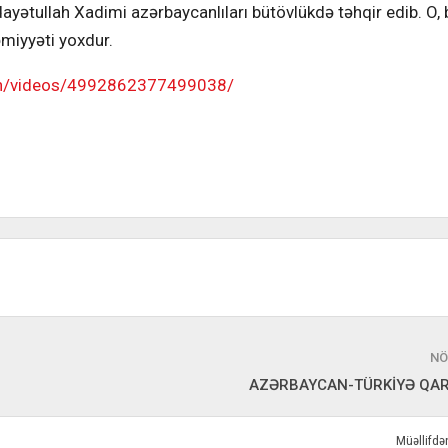
yətullah Xadimi azərbaycanlıları bütövlükdə təhqir edib. O, b
həmiyyəti yoxdur.
an/videos/4992862377499038/
NÖ
AZƏRBAYCAN-TÜRKİYƏ QAR
Müəllifd