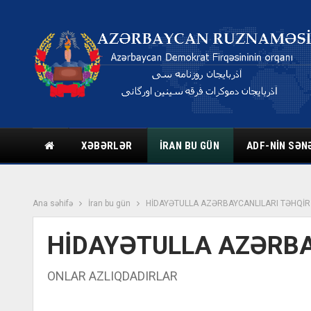
XƏBƏRLƏR
İRAN BU GÜN
ADF-NIN SƏN
Ana səhifə
İran bu gün
HİDAYƏTULLA AZƏRBAYCANLILARI TƏHQİR
HİDAYƏTULLA AZƏRBA
ONLAR AZLIQDADIRLAR