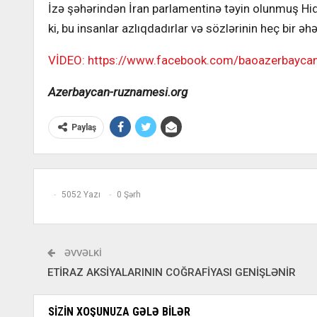
İzə şəhərindən İran parlamentinə təyin olunmuş Hida
ki, bu insanlar azlıqdadırlar və sözlərinin heç bir ə
VİDEO: https://www.facebook.com/baoazerbayc
Azerbaycan-ruznamesi.org
Paylaş
5052 Yazı
0 Şərh
ƏVVƏLKI
ETİRAZ AKSİYALARININ COĞRAFİYASI GENİŞLƏNİR
SIZIN XOŞUNUZA GƏLƏ BILƏR