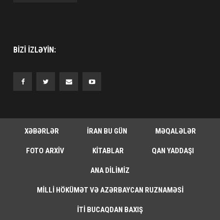
BIZI IZLƏYIN:
XƏBƏRLƏR
İRAN BU GÜN
MƏQALƏLƏR
FOTO ARXIV
KITABLAR
QAN YADDAŞI
ANA DILIMIZ
MILLI HÖKÜMƏT VƏ AZƏRBAYCAN RUZNAMƏSI
İTI BUCAQDAN BAXIŞ