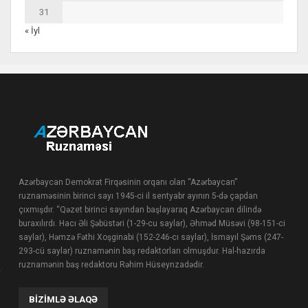
31
« İyl
Azərbaycan Demokrat Firqəsinin orqanı olan “Azərbaycan”
ruznaməsinin birinci sayı 1945-ci il sentyabr ayının 5-də çapdan
çıxmışdır. “Qəzet birinci sayından başlayaraq Azərbaycan dilində
buraxılırdı. Hacı Əli Şəbüstəri (1-29-cu saylar), Əhməd Müsəvi (98-151-ci
saylar), Həmzə Fəthi Xoşginabi (152-246-cı saylar), İsmayıl Şəms (247-
293-cü saylar) ruznamənin baş redaktorları olmuşdur. Hal-hazırda
ruznamənin baş redaktoru Rəhim Hüseynzadədir.
BIZIMLƏ ƏLAQƏ