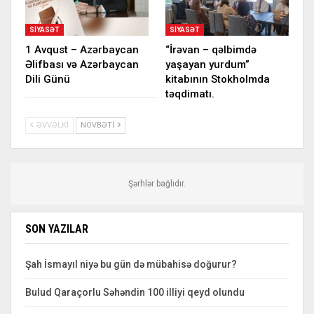
SIYASƏT
SIYASƏT
1 Avqust – Azərbaycan
“İrəvan – qəlbimdə
Əlifbası və Azərbaycan
yaşayan yurdum”
Dili Günü
kitabının Stokholmda
təqdimatı.
ƏVVƏLKI
NÖVBƏTI
Şərhlər bağlıdır.
SON YAZILAR
Şah İsmayıl niyə bu gün də mübahisə doğurur?
Bulud Qaraçorlu Səhəndin 100 illiyi qeyd olundu