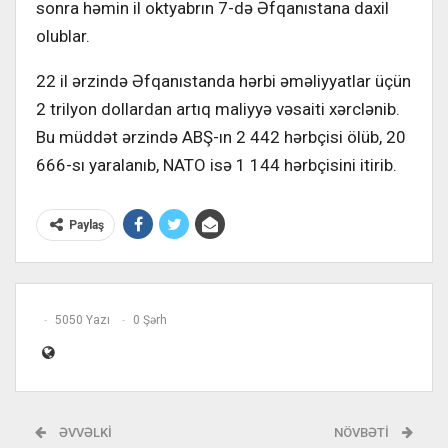
sonra həmin il oktyabrın 7-də Əfqanıstana daxil
olublar.
22 il ərzində Əfqanıstanda hərbi əməliyyatlar üçün
2 trilyon dollardan artıq maliyyə vəsaiti xərclənib.
Bu müddət ərzində ABŞ-ın 2 442 hərbçisi ölüb, 20
666-sı yaralanıb, NATO isə 1 144 hərbçisini itirib.
Paylaş
5050 Yazı
0 Şərh
ƏVVƏLKI
NÖVBƏTI