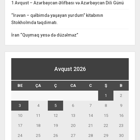
1 Avqust – Azərbaycan Əlifbası və Azərbaycan Dili Günü
“İrəvan – qəlbimdə yaşayan yurdum” kitabının
Stokholmda təqdimatı.
İran “Quymaq yesə də düzəlməz”
Avqust 2026
BE
ÇA
Ç
CA
C
Ş
B
1
2
3
4
5
6
7
8
9
10
11
12
13
14
15
16
17
18
19
20
21
22
23
24
25
26
27
28
29
30