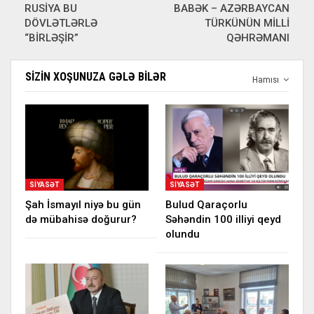
RUSİYA BU
BABƏK – AZƏRBAYCAN
DÖVLƏTLƏRLƏ
TÜRKÜNÜN MİLLİ
“BİRLƏŞİR”
QƏHRƏMANI
SIZIN XOŞUNUZA GƏLƏ BILƏR
Hamısı
SIYASƏT
SIYASƏT
Şah İsmayıl niyə bu gün
Bulud Qaraçorlu
də mübahisə doğurur?
Səhəndin 100 illiyi qeyd
olundu