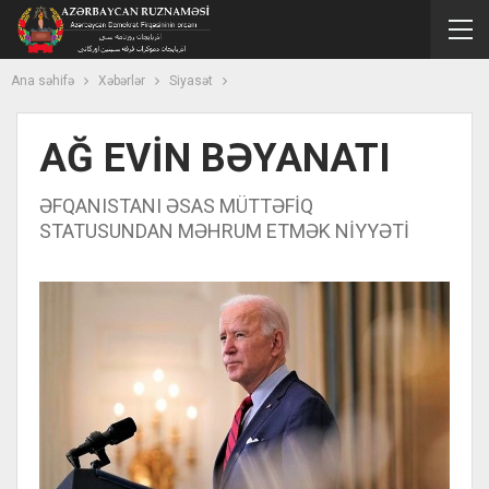
Ana səhifə
Xəbərlər
Siyasət
AĞ EVİN BƏYANATI
ƏFQANISTANI ƏSAS MÜTTƏFİQ
STATUSUNDAN MƏHRUM ETMƏK NİYYƏTİ