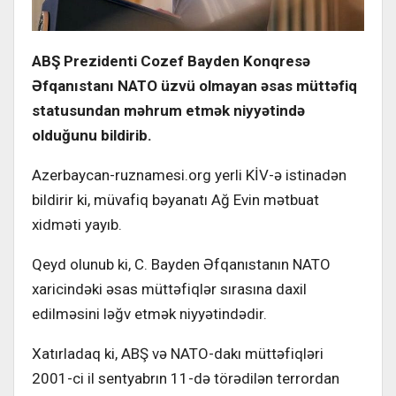
ABŞ Prezidenti Cozef Bayden Konqresə
Əfqanıstanı NATO üzvü olmayan əsas müttəfiq
statusundan məhrum etmək niyyətində
olduğunu bildirib.
Azerbaycan-ruznamesi.org yerli KİV-ə istinadən
bildirir ki, müvafiq bəyanatı Ağ Evin mətbuat
xidməti yayıb.
Qeyd olunub ki, C. Bayden Əfqanıstanın NATO
xaricindəki əsas müttəfiqlər sırasına daxil
edilməsini ləğv etmək niyyətindədir.
Xatırladaq ki, ABŞ və NATO-dakı müttəfiqləri
2001-ci il sentyabrın 11-də törədilən terrordan