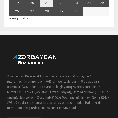
19
20
21
22
23
24
25
26
27
28
29
30
« Avq
Okt »
Azərbaycan Demokrat Firqəsinin orqanı olan “Azərbaycan”
ruznaməsinin birinci sayı 1945-ci il sentyabr ayının 5-də çapdan
çıxmışdır. “Qəzet birinci sayından başlayaraq Azərbaycan dilində
buraxılırdı. Hacı Əli Şəbüstəri (1-29-cu saylar), Əhməd Müsəvi (98-151-ci
saylar), Həmzə Fəthi Xoşginabi (152-246-cı saylar), İsmayıl Şəms (247-
293-cü saylar) ruznamənin baş redaktorları olmuşdur. Hal-hazırda
ruznamənin baş redaktoru Rəhim Hüseynzadədir.