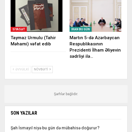
SIYASƏT
İRAN BU GÜN
Taymaz Urmulu (Tahir
Martın 5-də Azərbaycan
Məhami) vəfat edib
Respublikasının
Prezidenti İlham Əliyevin
sədrliyi ilə…
ƏVVƏLKI
NÖVBƏTI
Şərhlər bağlıdır.
SON YAZILAR
Şah İsmayıl niyə bu gün də mübahisə doğurur?