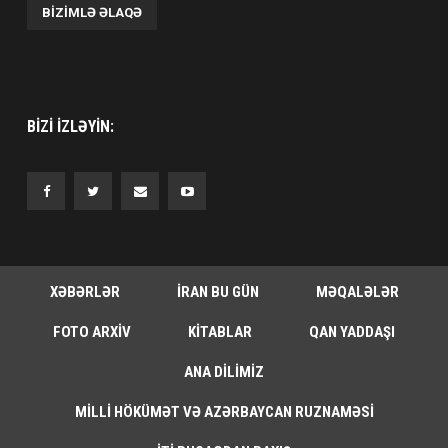
BIZIMLƏ ƏLAQƏ
BIZI IZLƏYIN:
XƏBƏRLƏR
İRAN BU GÜN
MƏQALƏLƏR
FOTO ARXIV
KITABLAR
QAN YADDAŞI
ANA DILIMIZ
MILLI HÖKÜMƏT VƏ AZƏRBAYCAN RUZNAMƏSI