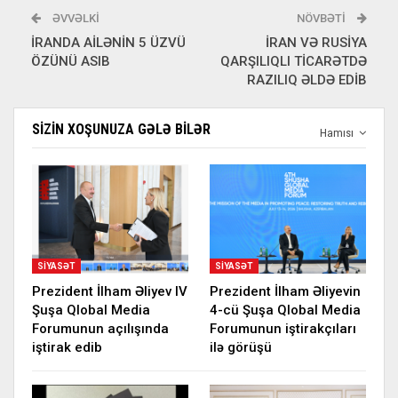
ƏVVƏLKI
NÖVBƏTI
İRANDA AİLƏNİN 5 ÜZVÜ
İRAN VƏ RUSİYA
ÖZÜNÜ ASIB
QARŞILIQLI TİCARƏTDƏ
RAZILIQ ƏLDƏ EDİB
SIZIN XOŞUNUZA GƏLƏ BILƏR
Hamısı
SIYASƏT
SIYASƏT
Prezident İlham Əliyev IV
Prezident İlham Əliyevin
Şuşa Qlobal Media
4-cü Şuşa Qlobal Media
Forumunun açılışında
Forumunun iştirakçıları
iştirak edib
ilə görüşü