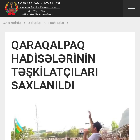
Ana səhifə
Xəbərlər
Hadisələr
QARAQALPAQ
HADİSƏLƏRİNİN
TƏŞKİLATÇILARI
SAXLANILDI