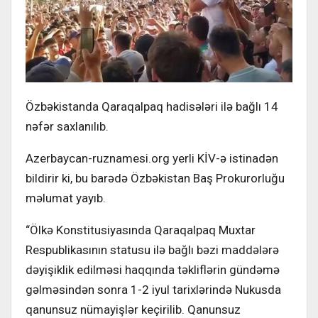
Özbəkistanda Qaraqalpaq hadisələri ilə bağlı 14
nəfər saxlanılıb.
Azerbaycan-ruznamesi.org yerli KİV-ə istinadən
bildirir ki, bu barədə Özbəkistan Baş Prokurorluğu
məlumat yayıb.
“Ölkə Konstitusiyasında Qaraqalpaq Muxtar
Respublikasının statusu ilə bağlı bəzi maddələrə
dəyişiklik edilməsi haqqında təkliflərin gündəmə
gəlməsindən sonra 1-2 iyul tarixlərində Nukusda
qanunsuz nümayişlər keçirilib. Qanunsuz