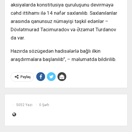
aksiyalarda konstitusiya quruluşunu devirməyə
cəhd ittihamı ilə 14 nəfər saxlanılıb. Saxlanılanlar
arasında qanunsuz nümayişi təşkil edənlər –
Dövlətmurad Tacimuradov və Əzəmət Turdanov
da var.
Hazırda sözügedən hadisələrlə bağlı ilkin
araşdırmalara başlanılıb”, – məlumatda bildirilib.
Paylaş
5052 Yazı
0 Şərh