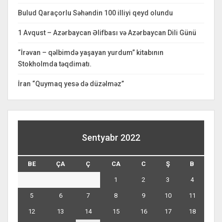
Bulud Qaraçorlu Səhəndin 100 illiyi qeyd olundu
1 Avqust – Azərbaycan Əlifbası və Azərbaycan Dili Günü
“İrəvan – qəlbimdə yaşayan yurdum” kitabının
Stokholmda təqdimatı.
İran “Quymaq yesə də düzəlməz”
Sentyabr 2022
BE
ÇA
Ç
CA
C
Ş
B
1
2
3
4
5
6
7
8
9
10
11
12
13
14
15
16
17
18