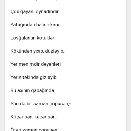
Çox qayanı oynadıbdır
Yatağından balınc kimi.
Lovğalanan kötükləri
Kökündən yıxıb, düzləyib,-
Yer mənimdir deyənləri
Yerin təkində gizləyib.
Bu axının qabağında
Sən də bir saman çöpüsən,-
Köçərisən, keçərisən,
Ötəri zaman çopusən.