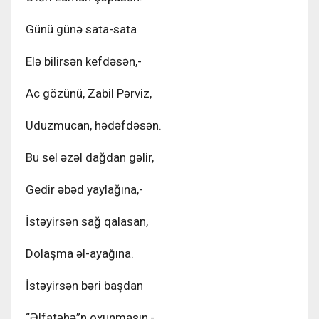
Günü günə sata-sata
Elə bilirsən kefdəsən,-
Ac gözünü, Zabil Pərviz,
Uduzmucan, hədəfdəsən.
Bu sel əzəl dağdan gəlir,
Gedir əbəd yaylağına,-
İstəyirsən sağ qalasan,
Dolaşma əl-ayağına.
İstəyirsən bəri başdan
“Əlfatəhə”n oxunmasın,-