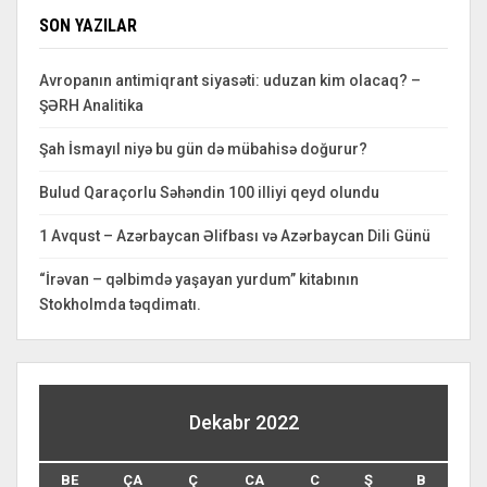
SON YAZILAR
Avropanın antimiqrant siyasəti: uduzan kim olacaq? –
ŞƏRH Analitika
Şah İsmayıl niyə bu gün də mübahisə doğurur?
Bulud Qaraçorlu Səhəndin 100 illiyi qeyd olundu
1 Avqust – Azərbaycan Əlifbası və Azərbaycan Dili Günü
“İrəvan – qəlbimdə yaşayan yurdum” kitabının
Stokholmda təqdimatı.
Dekabr 2022
BE
ÇA
Ç
CA
C
Ş
B