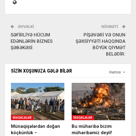
ƏVVƏLKI
NÖVBƏTI
SƏFİRLİYƏ HÜCUM
PİŞƏVƏRİ VƏ ONUN
EDƏNLƏRİN BİZNES
ŞƏXSİYYƏTİ HAQQINDA
ŞƏBƏKƏSİ:
BÖYÜK QİYMƏT
BELƏDİR:
SIZIN XOŞUNUZA GƏLƏ BILƏR
Hamısı
MƏQALƏLƏR
MƏQALƏLƏR
Münaqişələrdən doğan
Bu müharibə bizim
köçkünlük –
müharibəmiz deyil!