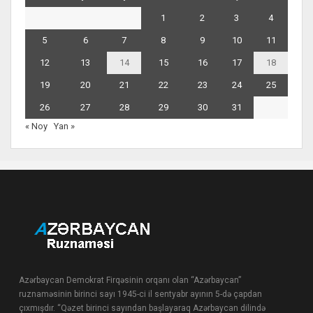
1
2
3
4
5
6
7
8
9
10
11
12
13
14
15
16
17
18
19
20
21
22
23
24
25
26
27
28
29
30
31
« Noy
Yan »
Azərbaycan Demokrat Firqəsinin orqanı olan “Azərbaycan”
ruznaməsinin birinci sayı 1945-ci il sentyabr ayının 5-də çapdan
çıxmışdır. “Qəzet birinci sayından başlayaraq Azərbaycan dilində