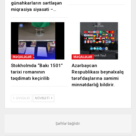
günahkarların sərtləşən
miqrasiya siyasəti –…
MƏQALƏLƏR
MƏQALƏLƏR
Stokholmda “Bakı 1501”
Azərbaycan
tarixi romanının
Respublikası beynəlxalq
təqdimatı keçirilib
tərəfdaşlarına səmimi
minnətdarlığ bildirir.
ƏVVƏLKI
NÖVBƏTI
Şərhlər bağlıdır.