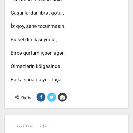
Çaşanlardan ibrət götür,
İz qoy, sənə toxunmasın.
Bu sel dirilik suyudur,
Bircə qurtum içsən əgər,
Ölməzlərin kölgəsində
Bəlkə sənə də yer düşər…
Paylaş
5059 Yazı
0 Şərh