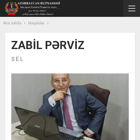
Ana səhifə
Məqalələr
ZABİL PƏRVİZ
S E L