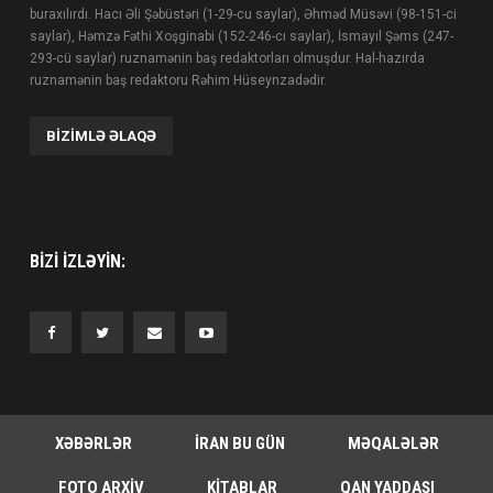
buraxılırdı. Hacı Əli Şəbüstəri (1-29-cu saylar), Əhməd Müsəvi (98-151-ci
saylar), Həmzə Fəthi Xoşginabi (152-246-cı saylar), İsmayıl Şəms (247-
293-cü saylar) ruznamənin baş redaktorları olmuşdur. Hal-hazırda
ruznamənin baş redaktoru Rəhim Hüseynzadədir.
BIZIMLƏ ƏLAQƏ
BIZI IZLƏYIN:
XƏBƏRLƏR
İRAN BU GÜN
MƏQALƏLƏR
FOTO ARXIV
KITABLAR
QAN YADDAŞI