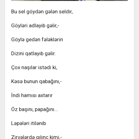
Bu sel göydən gələn seldir,
Göyləri adlayıb gəlir,-
Göylə gedən fələklərin
Dizini qatlayıb gəlir.
Çox naşılar istədi ki,
Kəsə bunun qabağını,-
İndi hamısı axtarır
Öz başını, papağını…
Ləpələri itilənib
Zirvələrdə qılınc kimi,-