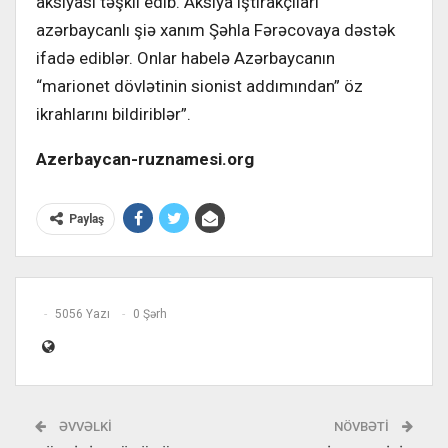
aksiyası təşkil edib. Aksiya iştirakçıları
azərbaycanlı şiə xanım Şəhla Fərəcovaya dəstək
ifadə ediblər. Onlar habelə Azərbaycanın
“marionet dövlətinin sionist addımından” öz
ikrahlarını bildiriblər”.
Azerbaycan-ruznamesi.org
Paylaş
5056 Yazı
0 Şərh
ƏVVƏLKI
NÖVBƏTI