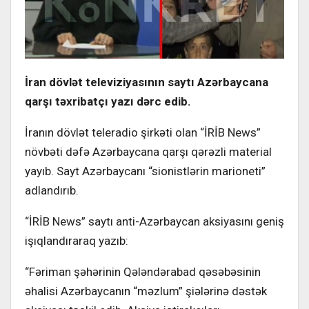
İran dövlət televiziyasının saytı Azərbaycana
qarşı təxribatçı yazı dərc edib.
İranın dövlət teleradio şirkəti olan “İRİB News”
növbəti dəfə Azərbaycana qarşı qərəzli material
yayıb. Sayt Azərbaycanı “sionistlərin marioneti”
adlandırıb.
“İRİB News” saytı anti-Azərbaycan aksiyasını geniş
işıqlandıraraq yazıb:
“Fəriman şəhərinin Qələndərabad qəsəbəsinin
əhalisi Azərbaycanın “məzlum” şiələrinə dəstək