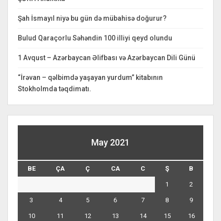
Şah İsmayıl niyə bu gün də mübahisə doğurur?
Bulud Qaraçorlu Səhəndin 100 illiyi qeyd olundu
1 Avqust – Azərbaycan Əlifbası və Azərbaycan Dili Günü
“İrəvan – qəlbimdə yaşayan yurdum” kitabının
Stokholmda təqdimatı.
May 2021
BE
ÇA
Ç
CA
C
Ş
B
1
2
3
4
5
6
7
8
9
10
11
12
13
14
15
16