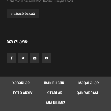
ruznamənin baş redaktoru Rəhim Hüseynzadədir.
BIZIMLƏ ƏLAQƏ
BIZI IZLƏYIN:
XƏBƏRLƏR
İRAN BU GÜN
MƏQALƏLƏR
FOTO ARXIV
KITABLAR
QAN YADDAŞI
ANA DILIMIZ