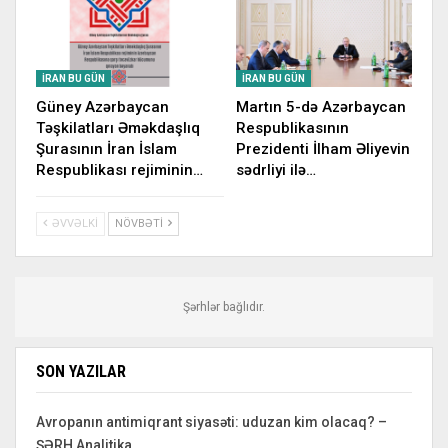
İRAN BU GÜN
İRAN BU GÜN
Güney Azərbaycan
Martın 5-də Azərbaycan
Təşkilatları Əməkdaşlıq
Respublikasının
Şurasının İran İslam
Prezidenti İlham Əliyevin
Respublikası rejiminin…
sədrliyi ilə…
ƏVVƏLKI
NÖVBƏTI
Şərhlər bağlıdır.
SON YAZILAR
Avropanın antimiqrant siyasəti: uduzan kim olacaq? –
ŞƏRH Analitika