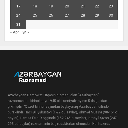
17
18
19
20
21
22
23
24
25
26
27
28
29
30
31
« Apr
İyn »
Azərbaycan Demokrat Firqəsinin orqanı olan “Azərbaycan”
ruznaməsinin birinci sayı 1945-ci il sentyabr ayının 5-də çapdan
çıxmışdır. “Qəzet birinci sayından başlayaraq Azərbaycan dilində
buraxılırdı. Hacı Əli Şəbüstəri (1-29-cu saylar), Əhməd Müsəvi (98-151-ci
saylar), Həmzə Fəthi Xoşginabi (152-246-cı saylar), İsmayıl Şəms (247-
293-cü saylar) ruznamənin baş redaktorları olmuşdur. Hal-hazırda