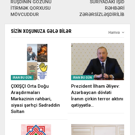
RÜŞDİNİN GÖZÜNÜ
SURİYADAKI İŞİD
İTİRMƏK QORXUSU
RƏHBƏRİ
MÖVCUDDUR
ZƏRƏRSİZLƏŞDİRİLİB
SIZIN XOŞUNUZA GƏLƏ BILƏR
Hamısı
İRAN BU GÜN
İRAN BU GÜN
ÇIXIŞÇI Orta Doğu
Prezident İlham Əliyev:
Araşdırmaları
Azərbaycan dövləti
Mərkəzinin rəhbəri,
İranın çirkin terror aktını
siyasi şərhçi Sədrəddin
qətiyyətlə…
Soltan