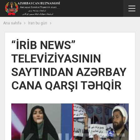
Ana səhifə
İran bu gün
“İRİB NEWS”
TELEVİZİYASININ
SAYTINDAN AZƏRBAY
CANA QARŞI TƏHQİR