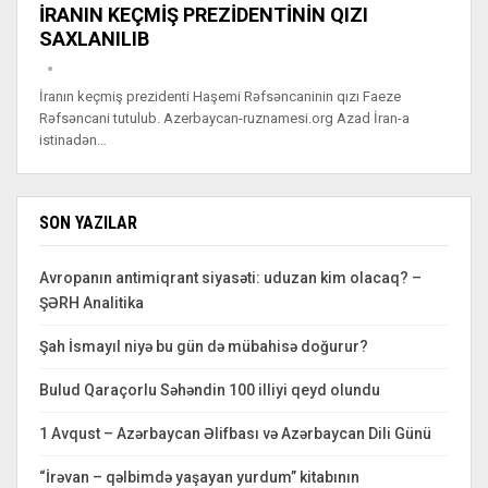
İRANIN KEÇMİŞ PREZİDENTİNİN QIZI
SAXLANILIB
İranın keçmiş prezidenti Haşemi Rəfsəncaninin qızı Faeze
Rəfsəncani tutulub. Azerbaycan-ruznamesi.org Azad İran-a
istinadən…
SON YAZILAR
Avropanın antimiqrant siyasəti: uduzan kim olacaq? –
ŞƏRH Analitika
Şah İsmayıl niyə bu gün də mübahisə doğurur?
Bulud Qaraçorlu Səhəndin 100 illiyi qeyd olundu
1 Avqust – Azərbaycan Əlifbası və Azərbaycan Dili Günü
“İrəvan – qəlbimdə yaşayan yurdum” kitabının