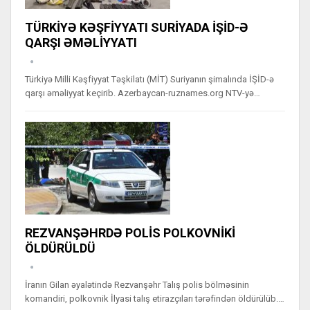
TÜRKİYƏ KƏŞFİYYATI SURİYADA İŞİD-Ə
QARŞI ƏMƏLİYYATI
Türkiyə Milli Kəşfiyyat Təşkilatı (MİT) Suriyanın şimalında İŞİD-ə
qarşı əməliyyat keçirib. Azerbaycan-ruznames.org NTV-yə…
REZVANŞƏHRDƏ POLİS POLKOVNİKİ
ÖLDÜRÜLDÜ
İranın Gilan əyalətində Rezvanşəhr Talış polis bölməsinin
komandiri, polkovnik İlyasi talış etirazçıları tərəfindən öldürülüb.…