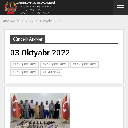
Ana səhifə
2022
Oktyabr
3
Gündəlik Arxivlər
03 Oktyabr 2022
07 AVQUST 2026
05 AVQUST 2026
03 AVQUST 2026
01 AVQUST 2026
27 İYUL 2026