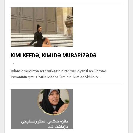
KİMİ KEFDƏ, KİMİ DƏ MÜBARİZƏDƏ
İslam Araşdırmaları Mərkəzinin rəhbəri Ayətullah Əhməd
İrəvaninin qızı. Görün Məhsa Əminini kimlər öldürüb...