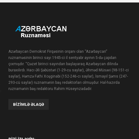
Azərbaycan Demokrat Firqəsinin orqanı olan “Azərbaycan”
ruznaməsinin birinci sayı 1945-ci il sentyabr ayının 5-də çapdan
çıxmışdır. “Qəzet birinci sayından başlayaraq Azərbaycan dilində
buraxılırdı. Hacı Əli Şəbüstəri (1-29-cu saylar), Əhməd Müsəvi (98-151-ci
saylar), Həmzə Fəthi Xoşginabi (152-246-cı saylar), İsmayıl Şəms (247-
293-cü saylar) ruznamənin baş redaktorları olmuşdur. Hal-hazırda
ruznamənin baş redaktoru Rəhim Hüseynzadədir.
BIZIMLƏ ƏLAQƏ