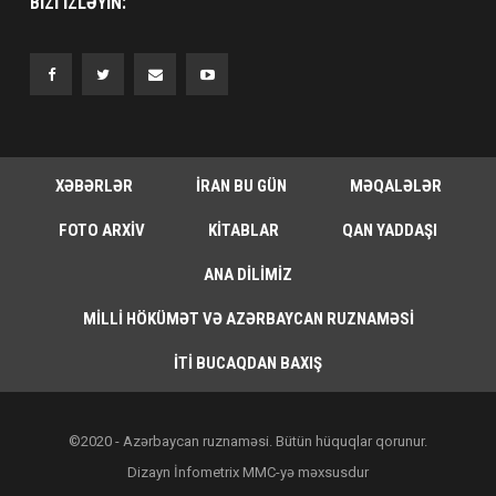
BIZI IZLƏYIN:
XƏBƏRLƏR
İRAN BU GÜN
MƏQALƏLƏR
FOTO ARXIV
KITABLAR
QAN YADDAŞI
ANA DILIMIZ
MILLI HÖKÜMƏT VƏ AZƏRBAYCAN RUZNAMƏSI
İTI BUCAQDAN BAXIŞ
©2020 - Azərbaycan ruznaməsi. Bütün hüquqlar qorunur.
Dizayn İnfometrix MMC-yə məxsusdur