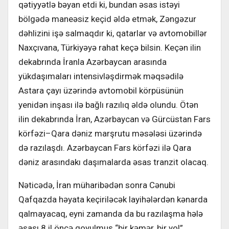
qətiyyətlə bəyan etdi ki, bundan əsas istəyi
bölgədə maneəsiz keçid əldə etmək, Zəngəzur
dəhlizini işə salmaqdır ki, qatarlar və avtomobillər
Naxçıvana, Türkiyəyə rahat keçə bilsin. Keçən ilin
dekabrında İranla Azərbaycan arasında
yükdaşımaları intensivləşdirmək məqsədilə
Astara çayı üzərində avtomobil körpüsünün
yenidən inşası ilə bağlı razılıq əldə olundu. Ötən
ilin dekabrında İran, Azərbaycan və Gürcüstan Fars
körfəzi–Qara dəniz marşrutu məsələsi üzərində
də razılaşdı. Azərbaycan Fars körfəzi ilə Qara
dəniz arasındakı daşımalarda əsas tranzit olacaq.
Nəticədə, İran müharibədən sonra Cənubi
Qafqazda həyata keçiriləcək layihələrdən kənarda
qalmayacaq, eyni zamanda da bu razılaşma hələ
əsası 8 il öncə qoyulmuş “bir kəmər, bir yol”