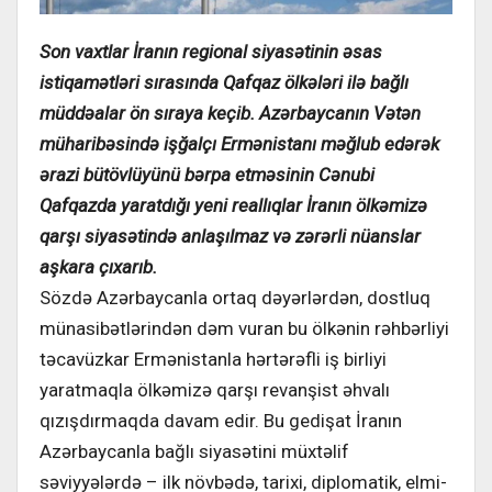
Son vaxtlar İranın regional siyasətinin əsas
istiqamətləri sırasında Qafqaz ölkələri ilə bağlı
müddəalar ön sıraya keçib. Azərbaycanın Vətən
müharibəsində işğalçı Ermənistanı məğlub edərək
ərazi bütövlüyünü bərpa etməsinin Cənubi
Qafqazda yaratdığı yeni reallıqlar İranın ölkəmizə
qarşı siyasətində anlaşılmaz və zərərli nüanslar
aşkara çıxarıb.
Sözdə Azərbaycanla ortaq dəyərlərdən, dostluq
münasibətlərindən dəm vuran bu ölkənin rəhbərliyi
təcavüzkar Ermənistanla hərtərəfli iş birliyi
yaratmaqla ölkəmizə qarşı revanşist əhvalı
qızışdırmaqda davam edir. Bu gedişat İranın
Azərbaycanla bağlı siyasətini müxtəlif
səviyyələrdə – ilk növbədə, tarixi, diplomatik, elmi-