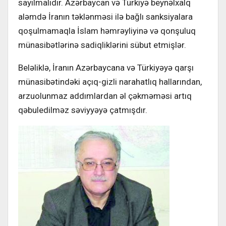
sayılmalıdır. Azərbaycan və Türkiyə beynəlxalq
aləmdə İranın təklənməsi ilə bağlı sanksiyalara
qoşulmamaqla İslam həmrəyliyinə və qonşuluq
münasibətlərinə sadiqliklərini sübut etmişlər.
Beləliklə, İranın Azərbaycana və Türkiyəyə qarşı
münasibətindəki açıq-gizli narahatlıq hallarından,
arzuolunmaz addımlardan əl çəkməməsi artıq
qəbuledilməz səviyyəyə çatmışdır.