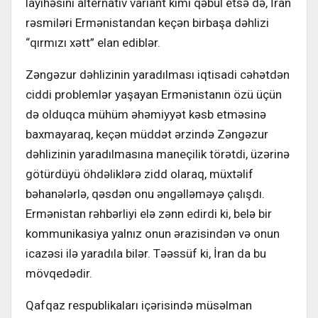
layihəsini alternativ variant kimi qəbul etsə də, İran
rəsmiləri Ermənistandan keçən birbaşa dəhlizi
“qırmızı xətt” elan ediblər.
Zəngəzur dəhlizinin yaradılması iqtisadi cəhətdən
ciddi problemlər yaşayan Ermənistanın özü üçün
də olduqca mühüm əhəmiyyət kəsb etməsinə
baxmayaraq, keçən müddət ərzində Zəngəzur
dəhlizinin yaradılmasına maneçilik törətdi, üzərinə
götürdüyü öhdəliklərə zidd olaraq, müxtəlif
bəhanələrlə, qəsdən onu əngəlləməyə çalışdı.
Ermənistan rəhbərliyi elə zənn edirdi ki, belə bir
kommunikasiya yalnız onun ərazisindən və onun
icazəsi ilə yaradıla bilər. Təəssüf ki, İran da bu
mövqedədir.
Qafqaz respublikaları içərisində müsəlman