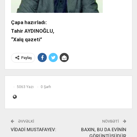
Çapa hazırladı:
Tahir AYDINOĞLU,
“Xalq qəzeti”
Paylaş
5063 Yazı
0 Şərh
ƏVVƏLKI
NÖVBƏTI
VİDADİ MUSTAFAYEV:
BAXIN, BU DA EVİNİN
GÖRÜNTÜSÜDÜR