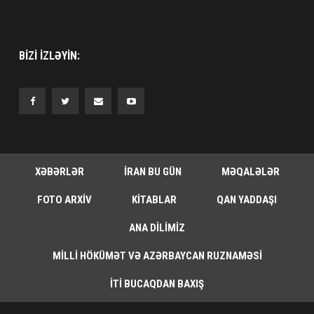
BIZI IZLƏYIN:
XƏBƏRLƏR
İRAN BU GÜN
MƏQALƏLƏR
FOTO ARXIV
KITABLAR
QAN YADDAŞI
ANA DILIMIZ
MILLI HÖKÜMƏT VƏ AZƏRBAYCAN RUZNAMƏSI
İTI BUCAQDAN BAXIŞ