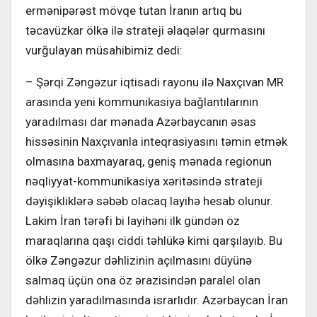
ermənipərəst mövqe tutan İranın artıq bu
təcavüzkar ölkə ilə strateji əlaqələr qurmasını
vurğulayan müsahibimiz dedi:
– Şərqi Zəngəzur iqtisadi rayonu ilə Naxçıvan MR
arasında yeni kommunikasiya bağlantılarının
yaradılması dar mənada Azərbaycanın əsas
hissəsinin Naxçıvanla inteqrasiyasını təmin etmək
olmasına baxmayaraq, geniş mənada regionun
nəqliyyat-kommunikasiya xəritəsində strateji
dəyişikliklərə səbəb olacaq layihə hesab olunur.
Lakim İran tərəfi bi layihəni ilk gündən öz
maraqlarına qaşı ciddi təhlükə kimi qarşılayıb. Bu
ölkə Zəngəzur dəhlizinin açılmasını düyünə
salmaq üçün ona öz ərazisindən paralel olan
dəhlizin yaradılmasında israrlıdır. Azərbaycan İran