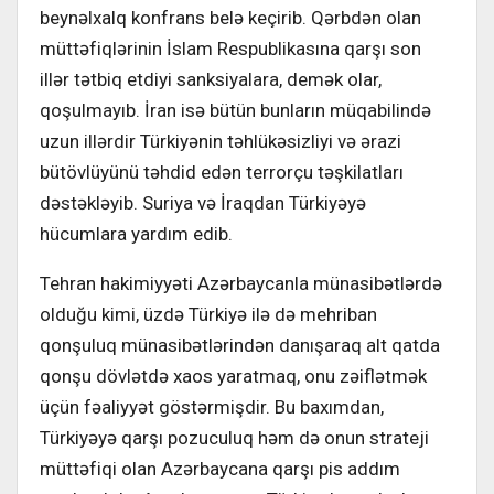
beynəlxalq konfrans belə keçirib. Qərbdən olan
müttəfiqlərinin İslam Respublikasına qarşı son
illər tətbiq etdiyi sanksiyalara, demək olar,
qoşulmayıb. İran isə bütün bunların müqabilində
uzun illərdir Türkiyənin təhlükəsizliyi və ərazi
bütövlüyünü təhdid edən terrorçu təşkilatları
dəstəkləyib. Suriya və İraqdan Türkiyəyə
hücumlara yardım edib.
Tehran hakimiyyəti Azərbaycanla münasibətlərdə
olduğu kimi, üzdə Türkiyə ilə də mehriban
qonşuluq münasibətlərindən danışaraq alt qatda
qonşu dövlətdə xaos yaratmaq, onu zəiflətmək
üçün fəaliyyət göstərmişdir. Bu baxımdan,
Türkiyəyə qarşı pozuculuq həm də onun strateji
müttəfiqi olan Azərbaycana qarşı pis addım