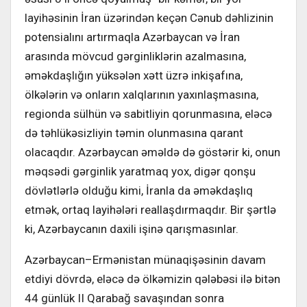
layihəsinin İran üzərindən keçən Cənub dəhlizinin
potensialını artırmaqla Azərbaycan və İran
arasında mövcud gərginliklərin azalmasına,
əməkdaşlığın yüksələn xətt üzrə inkişafına,
ölkələrin və onların xalqlarının yaxınlaşmasına,
regionda sülhün və sabitliyin qorunmasına, eləcə
də təhlükəsizliyin təmin olunmasına qarant
olacaqdır. Azərbaycan əməldə də göstərir ki, onun
məqsədi gərginlik yaratmaq yox, digər qonşu
dövlətlərlə olduğu kimi, İranla da əməkdaşlıq
etmək, ortaq layihələri reallaşdırmaqdır. Bir şərtlə
ki, Azərbaycanın daxili işinə qarışmasınlar.
Azərbaycan–Ermənistan münaqişəsinin davam
etdiyi dövrdə, eləcə də ölkəmizin qələbəsi ilə bitən
44 günlük II Qarabağ savaşından sonra