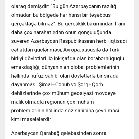
olaraq demişdir: “Bu gün Azərbaycanın razılığı
olmadan bu bölgədə hər hansı bir təşəbbüs
gerçəkləşə bilməz”. Bu gerçəklik baxımından İranı
daha çox narahat edən onun qonşuluğunda
suveren Azərbaycan Respublikasının hərbi-iqtisadi
cəhətdən güclənməsi, Avropa, xüsusilə də Türk
birliyi dövlətləri ilə inkişafda olan bərabərhüquqlu
əməkdaşlığı, dünyanın ən qlobal problemlərinin
həllində nüfuz sahibi olan dövlətlərlə bir sırada
dayanması, Şimal–Cənub və Şərq–Qərb
dəhlizlərində çox mühüm geosiyasi movqeyə
malik olmaqla regionun çox mühüm
problemlərinin həllində söz sahibinə çevrilməsi
kimi məsələlərdir.
Azərbaycan Qarabağ qələbəsindən sonra