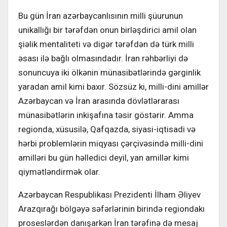
Bu gün İran azərbaycanlısının milli şüurunun
unikallığı bir tərəfdən onun birləşdirici amil olan
şiəlik mentaliteti və digər tərəfdən də türk milli
əsası ilə bağlı olmasındadır. İran rəhbərliyi də
sonuncuya iki ölkənin münasibətlərində gərginlik
yaradan amil kimi baxır. Sözsüz ki, milli-dini amillər
Azərbaycan və İran arasında dövlətlərarası
münasibətlərin inkişafına təsir göstərir. Amma
regionda, xüsusilə, Qafqazda, siyasi-iqtisadi və
hərbi problemlərin miqyası çərçivəsində milli-dini
amilləri bu gün həlledici deyil, yan amillər kimi
qiymətləndirmək olar.
Azərbaycan Respublikası Prezidenti ­İlham Əliyev
Arazqırağı bölgəyə səfərlərinin birində regiondakı
proseslərdən danışarkən İran tərəfinə də mesaj