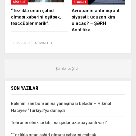
SIYASƏT
SIYASƏT
“Tezliklə onun şəhid
Avropanın antimiqrant
olması xəbərini eşitsək,
siyasəti: uduzan kim
təəccüblənmərik”.
olacaq? – ŞƏRH
Analitika
ƏVVƏLKI
NÖVBƏTI
Şərhlər bağlıdır.
SON YAZILAR
Bakının İran böhranına yanaşması belədir – Hikmət
Hacıyev “Türkiyə”yə danışdı
Tehranın etnik tərkibi: nə qədər azərbaycanlı var?
“Tezliklə onun şəhid olması xəbərini eşitsək,