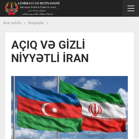
Ana səhifə
Məqalələr
AÇIQ VƏ GİZLİ
NİYYƏTLİ İRAN