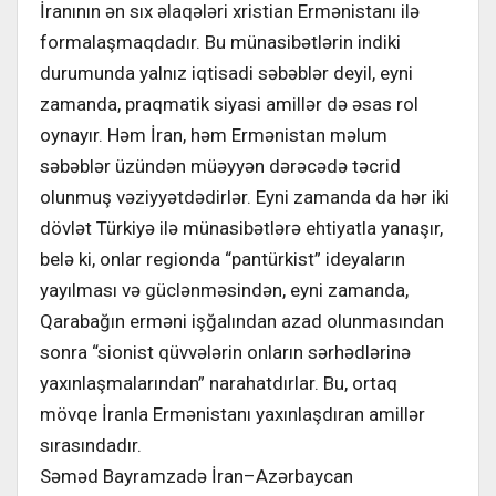
İranının ən sıx əlaqələri xristian Ermənistanı ilə
formalaşmaqdadır. Bu münasibətlərin indiki
durumunda yalnız iqtisadi səbəblər deyil, eyni
zamanda, praqmatik siyasi amillər də əsas rol
oynayır. Həm İran, həm Ermənistan məlum
səbəblər üzündən müəyyən dərəcədə təcrid
olunmuş vəziyyətdədirlər. Eyni zamanda da hər iki
dövlət Türkiyə ilə münasibətlərə ehtiyatla yanaşır,
belə ki, onlar regionda “pantürkist” ideyaların
yayılması və güclənməsindən, eyni zamanda,
Qarabağın erməni işğalından azad olunmasından
sonra “sionist qüvvələrin onların sərhədlərinə
yaxınlaşmalarından” narahatdırlar. Bu, ortaq
mövqe İranla Ermənistanı yaxınlaşdıran amillər
sırasındadır.
Səməd Bayramzadə İran–Azərbaycan