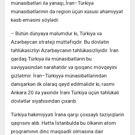
münasibətləri ilə yanaşı, İran–Türkiyə
münasibətlərinin də region üçün xüsusi əhəmiyyət
kəsb eməsini söylədi:
– Bütün dünyaya məlumdur ki, Türkiyə və
Azərbaycan strateji müttəfiqdir. Bu dövlətin
təhlükəsizliyi Azərbaycanın təhlükəsizliyidir. İran
qardaş Türkiyə ilə münasibətlərin bu
səviyyəsindən narahatdır və qısqanc mövqeyini
gizlətmir. İran–Türkiyyə münasibətlərindən
danışarkən ilk olaraq qeyd edilməlidir ki, rəsmi
Ankara 20 ilə yaxındır İranı Türkiyə üçün təhlükəli
dövlətlər siyahısından çıxarıb.
Türkiyə hakimiyyəti İrana qarşı çoxsaylı təziyiqlərin
qaşrısını alıb. Hətta İstanbulda bu ölkənin atom
proqramının dinc məqsədli olmasına dair