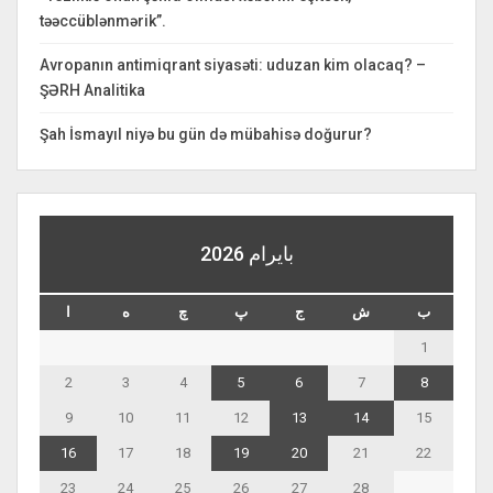
təəccüblənmərik”.
Avropanın antimiqrant siyasəti: uduzan kim olacaq? –
ŞƏRH Analitika
Şah İsmayıl niyə bu gün də mübahisə doğurur?
بايرام 2026
ب
ش
ج
پ
چ
ه
ا
1
2
3
4
5
6
7
8
9
10
11
12
13
14
15
16
17
18
19
20
21
22
23
24
25
26
27
28