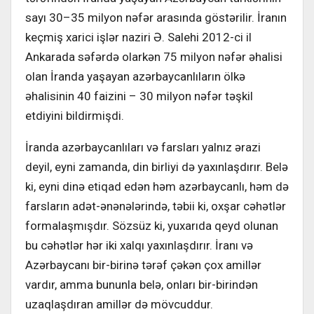
sayı 30–35 milyon nəfər arasında göstərilir. İranın
keçmiş xarici işlər naziri Ə. Salehi 2012-ci il
Ankarada səfərdə olarkən 75 milyon nəfər əhalisi
olan İranda yaşayan azərbaycanlıların ölkə
əhalisinin 40 faizini – 30 milyon nəfər təşkil
etdiyini bildirmişdi.
İranda azərbaycanlıları və farsları yalnız ərazi
deyil, eyni zamanda, din birliyi də yaxınlaşdırır. Belə
ki, eyni dinə etiqad edən həm azərbaycanlı, həm də
farsların adət-ənənələrində, təbii ki, oxşar cəhətlər
formalaşmışdır. Sözsüz ki, yuxarıda qeyd olunan
bu cəhətlər hər iki xalqı yaxınlaşdırır. İranı və
Azərbaycanı bir-birinə tərəf çəkən çox amillər
vardır, amma bununla belə, onları bir-birindən
uzaqlaşdıran amillər də mövcuddur.