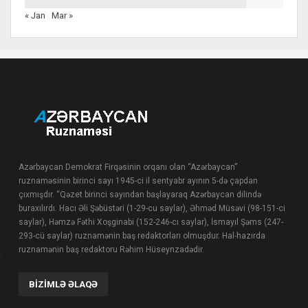
« Jan
Mar »
Azərbaycan Demokrat Firqəsinin orqanı olan “Azərbaycan”
ruznaməsinin birinci sayı 1945-ci il sentyabr ayının 5-də çapdan
çıxmışdır. “Qəzet birinci sayından başlayaraq Azərbaycan dilində
buraxılırdı. Hacı Əli Şəbüstəri (1-29-cu saylar), Əhməd Müsəvi (98-151-ci
saylar), Həmzə Fəthi Xoşginabi (152-246-cı saylar), İsmayıl Şəms (247-
293-cü saylar) ruznamənin baş redaktorları olmuşdur. Hal-hazırda
ruznamənin baş redaktoru Rəhim Hüseynzadədir.
BIZIMLƏ ƏLAQƏ