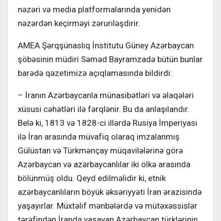
nəzəri və media platformalarında yenidən
nəzərdən keçirməyi zəruriləşdirir.
AMEA Şərqşünaslıq İnstitutu Güney Azərbaycan
şöbəsinin müdiri Səməd Bayramzadə bütün bunlar
barədə qəzetimizə açıqlamasında bildirdi:
– İranın Azərbaycanla münasibətləri və əlaqələri
xüsusi cəhətləri ilə fərqlənir. Bu da anlaşılandır.
Belə ki, 1813 və ­1828-ci illərdə Rusiya İmperiyası
ilə İran arasında müvafiq olaraq imzalanmış
Gülüstan və Türkmənçay müqavilələrinə görə
Azərbaycan və azərbaycanlılar iki ölkə arasında
bölünmüş oldu. Qeyd edilməlidir ki, etnik
azərbaycanlıların böyük əksəriyyəti İran ərazisində
yaşayırlar. Müxtəlif mənbələrdə və mütəxəssislər
tərəfindən İranda yaşayan Azərbaycan türklərinin