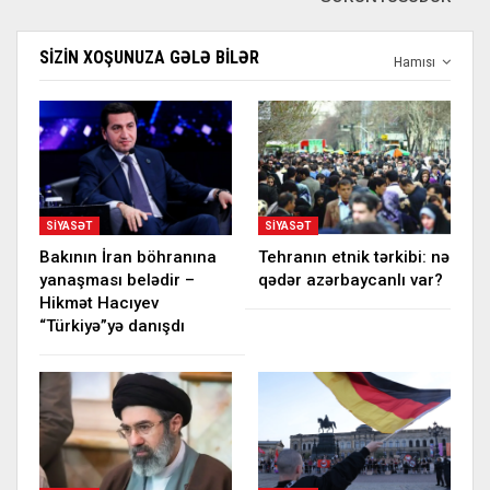
SIZIN XOŞUNUZA GƏLƏ BILƏR
Hamısı
SIYASƏT
SIYASƏT
Bakının İran böhranına
Tehranın etnik tərkibi: nə
yanaşması belədir –
qədər azərbaycanlı var?
Hikmət Hacıyev
“Türkiyə”yə danışdı