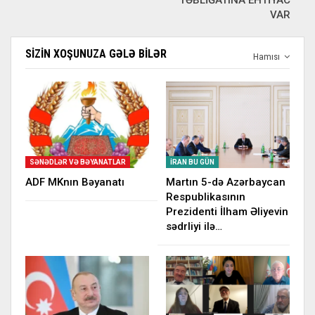
TƏBLİĞATINA EHTİYAC
VAR
SIZIN XOŞUNUZA GƏLƏ BILƏR
Hamısı
SƏNƏDLƏR VƏ BƏYANATLAR
İRAN BU GÜN
ADF MKnın Bəyanatı
Martın 5-də Azərbaycan
Respublikasının
Prezidenti İlham Əliyevin
sədrliyi ilə…