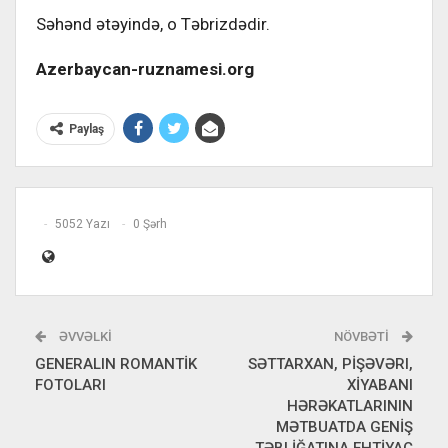
Səhənd ətəyində, o Təbrizdədir.
Azerbaycan-ruznamesi.org
Paylaş
5052 Yazı
0 Şərh
ƏVVƏLKI
NÖVBƏTI
GENERALIN ROMANTİK
SƏTTARXAN, PİŞƏVƏRI,
FOTOLARI
XİYABANI
HƏRƏKATLARININ
MƏTBUATDA GENİŞ