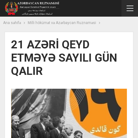
Ana səhifə
Milli hökümət və Azərbaycan Ruznaməsi
21 AZƏRİ QEYD
ETMƏYƏ SAYILI GÜN
QALIR