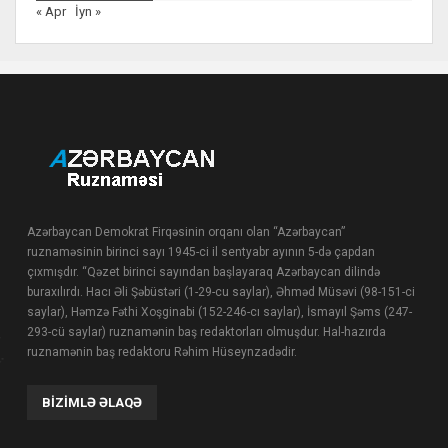
« Apr
İyn »
Azərbaycan Demokrat Firqəsinin orqanı olan “Azərbaycan”
ruznaməsinin birinci sayı 1945-ci il sentyabr ayının 5-də çapdan
çıxmışdır. “Qəzet birinci sayından başlayaraq Azərbaycan dilində
buraxılırdı. Hacı Əli Şəbüstəri (1-29-cu saylar), Əhməd Müsəvi (98-151-ci
saylar), Həmzə Fəthi Xoşginabi (152-246-cı saylar), İsmayıl Şəms (247-
293-cü saylar) ruznamənin baş redaktorları olmuşdur. Hal-hazırda
ruznamənin baş redaktoru Rəhim Hüseynzadədir.
BIZIMLƏ ƏLAQƏ