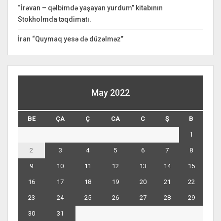
“İrəvan – qəlbimdə yaşayan yurdum” kitabının
Stokholmda təqdimatı.
İran “Quymaq yesə də düzəlməz”
May 2022
BE
ÇA
Ç
CA
C
Ş
B
1
2
3
4
5
6
7
8
9
10
11
12
13
14
15
16
17
18
19
20
21
22
23
24
25
26
27
28
29
30
31