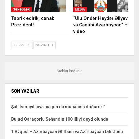
SƏNƏDLƏR
MEDIA
Təbrik edirik, cənab
“Ulu Öndər Heydər Əliyev
Prezident!
və Cənubi Azərbaycan” –
video
ƏVVƏLKI
NÖVBƏTI
Şərhlər bağlıdır.
SON YAZILAR
Şah İsmayıl niyə bu gün də mübahisə doğurur?
Bulud Qaraçorlu Səhəndin 100 illiyi qeyd olundu
1 Avqust – Azərbaycan Əlifbası və Azərbaycan Dili Günü