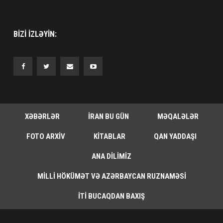
BIZI IZLƏYIN:
XƏBƏRLƏR
İRAN BU GÜN
MƏQALƏLƏR
FOTO ARXIV
KITABLAR
QAN YADDAŞI
ANA DILIMIZ
MILLI HÖKÜMƏT VƏ AZƏRBAYCAN RUZNAMƏSI
İTI BUCAQDAN BAXIŞ