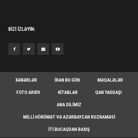
BIZI IZLƏYIN:
XƏBƏRLƏR
İRAN BU GÜN
MƏQALƏLƏR
FOTO ARXIV
KITABLAR
QAN YADDAŞI
ANA DILIMIZ
MILLI HÖKÜMƏT VƏ AZƏRBAYCAN RUZNAMƏSI
İTI BUCAQDAN BAXIŞ