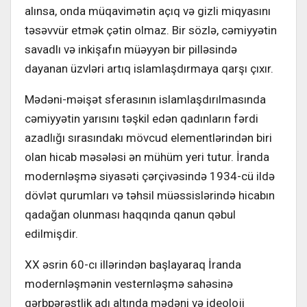
alınsa, onda müqavimətin açıq və gizli miqyasını
təsəvvür etmək çətin olmaz. Bir sözlə, cəmiyyətin
savadlı və inkişafın müəyyən bir pilləsində
dayanan üzvləri artıq islamlaşdırmaya qarşı çıxır.
Mədəni-məişət sferasının islamlaşdırılmasında
cəmiyyətin yarısını təşkil edən qadınların fərdi
azadlığı sırasındakı mövcud elementlərindən biri
olan hicab məsələsi ən mühüm yeri tutur. İranda
modernləşmə siyasəti çərçivəsində 1934-cü ildə
dövlət qurumları və təhsil müəssislərində hicabın
qadağan olunması haqqında qanun qəbul
edilmişdir.
XX əsrin 60-cı illərindən başlayaraq İranda
modernləşmənin vesternləşmə sahəsinə
qərbpərəstlik adı altında mədəni və ideoloji