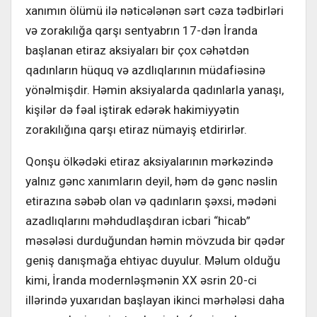
xanımın ölümü ilə nəticələnən sərt cəza tədbirləri
və zorakılığa qarşı sentyabrın 17-dən İranda
başlanan etiraz aksiyaları bir çox cəhətdən
qadınların hüquq və azdlıqlarının müdafiəsinə
yönəlmişdir. Həmin aksiyalarda qadınlarla yanaşı,
kişilər də fəal iştirak edərək hakimiyyətin
zorakılığına qarşı etiraz nümayiş etdirirlər.
Qonşu ölkədəki etiraz aksiyalarının mərkəzində
yalnız gənc xanımların deyil, həm də gənc nəslin
etirazına səbəb olan və qadınların şəxsi, mədəni
azadlıqlarını məhdudlaşdıran icbari “hicab”
məsələsi durduğundan həmin mövzuda bir qədər
geniş danışmağa ehtiyac duyulur. Məlum olduğu
kimi, İranda modernləşmənin XX əsrin 20-ci
illərində yuxarıdan başlayan ikinci mərhələsi daha