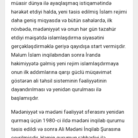
müasir dünya ilə ayaqlaşmaq istiqamətində
hərəkət etdiyi halda, yeni təsis edilmiş İslam rejimi
daha geniş miqyasda və bütün sahələrdə, ilk
növbədə, mədəniyyət və onun hər gün təzahür
etdiyi məişətdə islamlaşdırma siyasətini
gerçəkləşdirməklə geriyə qayıdışa start vermişdir.
Məlum İslam inqilabından sonra İranda
hakimiyyətə gəlmiş yeni rejim islamlaşdırmaya
onun ilk addımlarına qarşı güclü müqavimət
göstərən ali təhsil sisteminin fəaliyyətinin
dayandırılması və yenidən qurulması ilə
başlamışdır.
Mədəniyyət və mədəni fəaliyyət sferasını yenidən
qurmaq üçün 1980-ci ildə mədəni inqilab qurumu
təsis edildi və sonra Ali Mədəni İnqilab Şurasına
çevrilmişdir. Həmin qurumun rəhbərliyi ilə