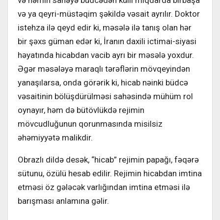
və ya qeyri-müstəqim şəkildə vəsait ayrılır. Doktor
istehza ilə qeyd edir ki, məsələ ilə tanış olan hər
bir şəxs güman edər ki, İranın daxili ictimai-siyasi
həyatında hicabdan vacib ayrı bir məsələ yoxdur.
Əgər məsələyə maraqlı tərəflərin mövqeyindən
yanaşılarsa, onda görərik ki, hicab nəinki büdcə
vəsaitinin bölüşdürülməsi sahəsində mühüm rol
oynayır, həm də bütövlükdə rejimin
mövcudluğunun qorunmasında misilsiz
əhəmiyyətə malikdir.
Obrazlı dildə desək, “hicab” rejimin papağı, fəqərə
sütunu, özülü hesab edilir. Rejimin hicabdan imtina
etməsi öz gələcək varlığından imtina etməsi ilə
barışması anlamına gəlir.