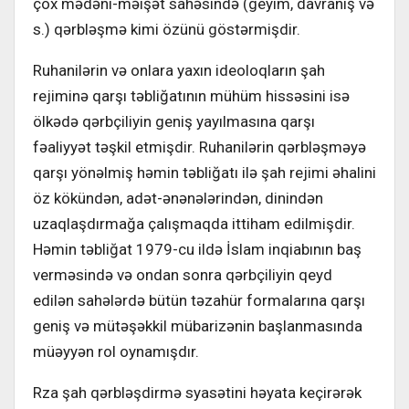
çox mədəni-məişət sahəsində (geyim, davranış və
s.) qərbləşmə kimi özünü göstərmişdir.
Ruhanilərin və onlara yaxın ideoloqların şah
rejiminə qarşı təbliğatının mühüm hissəsini isə
ölkədə qərbçiliyin geniş yayılmasına qarşı
fəaliyyət təşkil etmişdir. Ruhanilərin qərbləşməyə
qarşı yönəlmiş həmin təbliğatı ilə şah rejimi əhalini
öz kökündən, adət-ənənələrindən, dinindən
uzaqlaşdırmağa çalışmaqda ittiham edilmişdir.
Həmin təbliğat 1979-cu ildə İslam inqiabının baş
verməsində və ondan sonra qərbçiliyin qeyd
edilən sahələrdə bütün təzahür formalarına qarşı
geniş və mütəşəkkil mübarizənin başlanmasında
müəyyən rol oynamışdır.
Rza şah qərbləşdirmə syasətini həyata keçirərək