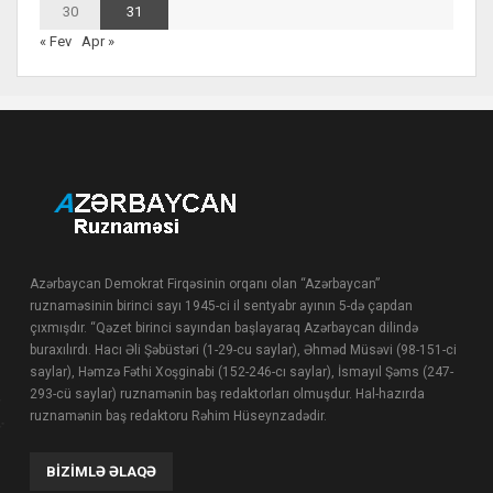
30
31
« Fev
Apr »
Azərbaycan Demokrat Firqəsinin orqanı olan “Azərbaycan”
ruznaməsinin birinci sayı 1945-ci il sentyabr ayının 5-də çapdan
çıxmışdır. “Qəzet birinci sayından başlayaraq Azərbaycan dilində
buraxılırdı. Hacı Əli Şəbüstəri (1-29-cu saylar), Əhməd Müsəvi (98-151-ci
saylar), Həmzə Fəthi Xoşginabi (152-246-cı saylar), İsmayıl Şəms (247-
293-cü saylar) ruznamənin baş redaktorları olmuşdur. Hal-hazırda
ruznamənin baş redaktoru Rəhim Hüseynzadədir.
BIZIMLƏ ƏLAQƏ