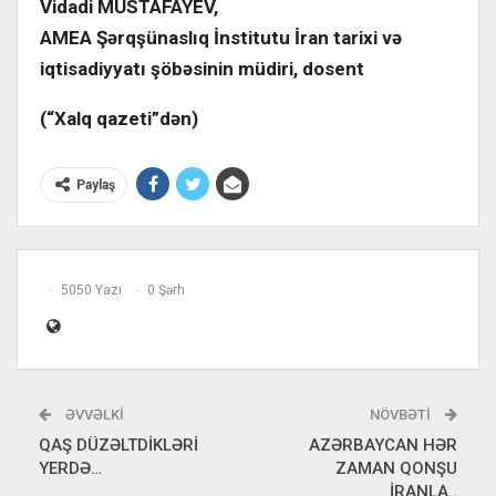
Vidadi MUSTAFAYEV,
AMEA Şərqşünaslıq İnstitutu İran tarixi və
iqtisadiyyatı şöbəsinin müdiri, dosent
(“Xalq qazeti”dən)
Paylaş
5050 Yazı
0 Şərh
ƏVVƏLKI
NÖVBƏTI
QAŞ DÜZƏLTDİKLƏRİ
AZƏRBAYCAN HƏR
YERDƏ…
ZAMAN QONŞU
İRANLA..