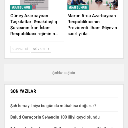
İRAN BU GÜN
İRAN BU GÜN
Güney Azərbaycan
Martın 5-də Azərbaycan
Təşkilatları Əməkdaşlıq
Respublikasının
Şurasının İran İslam
Prezidenti İlham Əliyevin
Respublikası rejiminin…
sədrliyi ilə…
ƏVVƏLKI
NÖVBƏTI
Şərhlər bağlıdır.
SON YAZILAR
Şah İsmayıl niyə bu gün də mübahisə doğurur?
Bulud Qaraçorlu Səhəndin 100 illiyi qeyd olundu