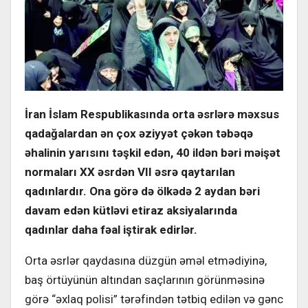
İran İslam Respublikasında orta əsrlərə məxsus
qadağalardan ən çox əziyyət çəkən təbəqə
əhalinin yarısını təşkil edən, 40 ildən bəri məişət
normaları XX əsrdən VII əsrə qaytarılan
qadınlardır. Ona görə də ölkədə 2 aydan bəri
davam edən kütləvi etiraz aksiyalarında
qadınlar daha fəal iştirak edirlər.
Orta əsrlər qaydasına düzgün əməl etmədiyinə,
baş örtüyünün altından saçlarının görünməsinə
görə “əxlaq polisi” tərəfindən tətbiq edilən və gənc