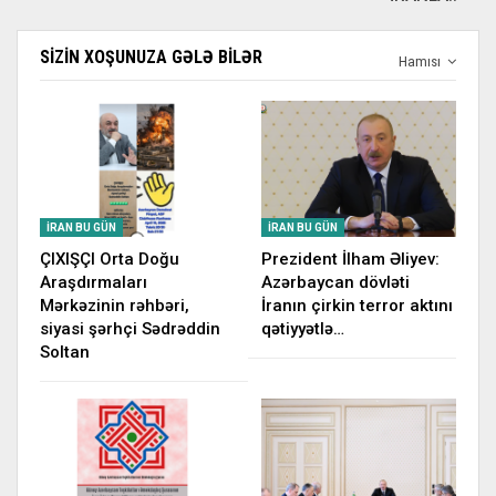
SIZIN XOŞUNUZA GƏLƏ BILƏR
Hamısı
İRAN BU GÜN
İRAN BU GÜN
ÇIXIŞÇI Orta Doğu
Prezident İlham Əliyev:
Araşdırmaları
Azərbaycan dövləti
Mərkəzinin rəhbəri,
İranın çirkin terror aktını
siyasi şərhçi Sədrəddin
qətiyyətlə…
Soltan