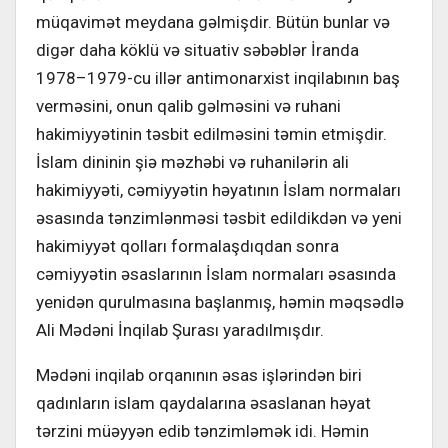
müqavimət meydana gəlmişdir. Bütün bunlar və
digər daha köklü və situativ səbəblər İranda
1978–1979-cu illər antimonarxist inqilabının baş
verməsini, onun qalib gəlməsini və ruhani
hakimiyyətinin təsbit edilməsini təmin etmişdir.
İslam dininin şiə məzhəbi və ruhanilərin ali
hakimiyyəti, cəmiyyətin həyatının İslam normaları
əsasında tənzimlənməsi təsbit edildikdən və yeni
hakimiyyət qolları formalaşdıqdan sonra
cəmiyyətin əsaslarının İslam normaları əsasında
yenidən qurulmasına başlanmış, həmin məqsədlə
Ali Mədəni İnqilab Şurası yaradılmışdır.
Mədəni inqilab orqanının əsas işlərindən biri
qadınların islam qaydalarına əsaslanan həyat
tərzini müəyyən edib tənzimləmək idi. Həmin