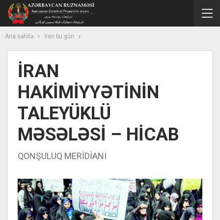
Ana səhifə
İran bu gün
İRAN
HAKİMİYYƏTİNİN
TALEYÜKLÜ
MƏSƏLƏSİ – HİCAB
QONŞULUQ MERİDİANI