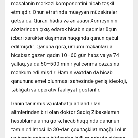
məsələnin mərkəzi komponentini hicab təşkil
etmişdir. Onun ətrafında müəyyən müzakirələr
getsə də, Quran, hədis və ən əsası Xomeyninin
sözlərindən çıxış edərək hicabın qadınlar üçün
icbari xarakter daşıması haqqında qanun qəbul
edilmişdir. Qanuna görə, ümumi məkanlarda
hicabsız gəzən qadın 10–60 gün həbs və ya 74
şallaq, ya da 50–500 min riyal cərimə cəzasına
məhkum edilmişdir. Həmin vaxtdan da hicab
qanununa əməl olunması sahəsində geniş ideoloji,
təbliğatı və operativ fəaliyyət göstərilir.
İranın tanınmış və islahatçı adlandırılan
alimlərindən biri olan doktor Sadiq Zibakəlamın
hesablamalarına görə, hicab haqqında qanunun
təmin edilməsi ilə 30-dan çox təşkilat məşğul olur
və həmin sahəyə büdcədən külli miqdarda birbaşa