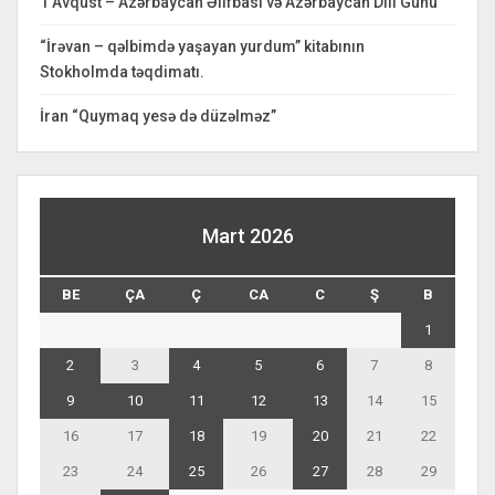
1 Avqust – Azərbaycan Əlifbası və Azərbaycan Dili Günü
“İrəvan – qəlbimdə yaşayan yurdum” kitabının
Stokholmda təqdimatı.
İran “Quymaq yesə də düzəlməz”
Mart 2026
BE
ÇA
Ç
CA
C
Ş
B
1
2
3
4
5
6
7
8
9
10
11
12
13
14
15
16
17
18
19
20
21
22
23
24
25
26
27
28
29