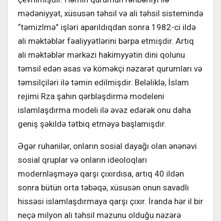
mədəniyyət, xüsusən təhsil və ali təhsil sistemində
“təmizlmə” işləri aparıldıqdan sonra 1982-ci ildə
ali məktəblər fəaliyyətlərini bərpa etmişdir. Artıq
ali məktəblər mərkəzi hakimyyətin dini qolunu
təmsil edən əsas və köməkçi nəzarət qurumları və
təmsilçiləri ilə təmin edilmişdir. Beləliklə, İslam
rejimi Rza şahın qərbləşdirmə modeleni
islamlaşdırma modeli ilə əvəz edərək onu daha
geniş şəkildə tətbiq etməyə başlamışdır.
Əgər ruhanilər, onların sosial dayağı olan ənənəvi
sosial qruplar və onların ideoloqları
modernləşməyə qarşı çıxırdısa, artıq 40 ildən
sonra bütün orta təbəqə, xüsusən onun savadlı
hissəsi islamlaşdırmaya qarşı çıxır. İranda hər il bir
neçə milyon ali təhsil məzunu olduğu nəzərə