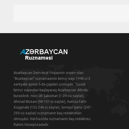
Azərbaycan Demokrat Firqəsinin orqanı olan
“Azərbaycan” ruznaməsinin birinci sayı 1945-ci il
sentyabr ayının 5-də çapdan çıxmışdır. “Qəzet
birinci sayından başlayaraq Azərbaycan dilində
buraxılırdı. Hacı Əli Şəbüstəri (1-29-cu saylar),
Əhməd Müsəvi (98-151-ci saylar), Həmzə Fəthi
Xoşginabi (152-246-cı saylar), İsmayıl Şəms (247-
293-cü saylar) ruznamənin baş redaktorları
olmuşdur. Hal-hazırda ruznamənin baş redaktoru
Rəhim Hüseynzadədir.