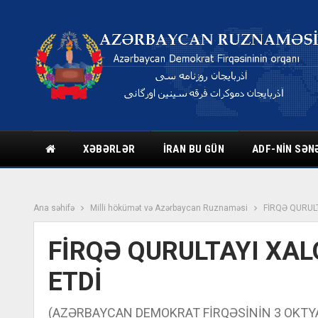
XƏBƏRLƏR
İRAN BU GÜN
ADF-NIN SƏN
Ana səhifə
Milli hökümət və Azərbaycan Ruznaməsi
FİRQƏ QURULT
FİRQƏ QURULTAYI XAL
ETDİ
(AZƏRBAYCAN DEMOKRAT FİRQƏSİNİN 3 OKTYABR