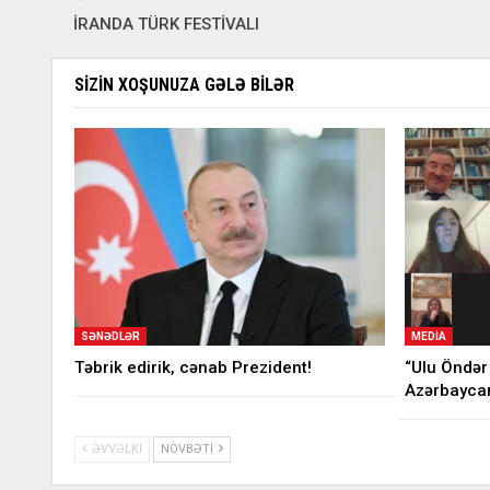
İRANDA TÜRK FESTİVALI
SIZIN XOŞUNUZA GƏLƏ BILƏR
SƏNƏDLƏR
MEDIA
Təbrik edirik, cənab Prezident!
“Ulu Öndər
Azərbaycan
ƏVVƏLKI
NÖVBƏTI