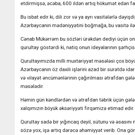
etdirmişsə, əcəba, 600 ildən artıq hökumət edən f
Bu isbat edir ki, dili zor və ya ayrı vasitələrlə dəyiş
Azərbaycanın mədəniyyətini boğmağa, bu vasitə ilə 
Cənab Mükərrəm bu sözləri ürəkdən dediyi üçün onun 
qurultay göstərdi ki, natiq onun ideyalarının şərhçi
Qurultayımızda milli muxtariyyat məsələsi çox böyü
Azərbaycanın öz daxili işlərini azad bir surətdə id
və vilayət əncümənlərinin çağırılması ətrafdan gələ
məsələdir.
Həmin gün kəndlərdən və ətrafdan təbrik üçün gələn 
xalqımızın böyük əksəriyyəti firqəmizə etimad edir
Qurultay sadə bir yığıncaq deyil, sütunu və əsası
sözə yox, işə artıq dərəcə əhəmiyyət verib. Ona 