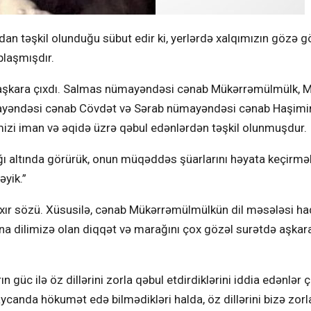
an təşkil olunduğu sübut edir ki, yerlərdə xalqımızın gözə g
plaşmışdır.
ə aşkara çıxdı. Salmas nümayəndəsi cənab Mükərrəmülmülk, 
yəndəsi cənab Cövdət və Sərab nümayəndəsi cənab Haşimi
mizi iman və əqidə üzrə qəbul edənlərdən təşkil olunmuşdur.
rağı altında görürük, onun müqəddəs şüarlarını həyata keçirm
yik.”
axır sözü. Xüsusilə, cənab Mükərrəmülmülkün dil məsələsi h
na dilimizə olan diqqət və marağını çox gözəl surətdə aşkar
üc ilə öz dillərini zorla qəbul etdirdiklərini iddia edənlər 
canda hökumət edə bilmədikləri halda, öz dillərini bizə zorl