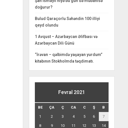
Şah İsmayıl niyə bu gün də mübahisə
doğurur?
Bulud Qaraçorlu Səhəndin 100 illiyi
qeyd olundu
1 Avqust – Azərbaycan Əlifbası və
Azərbaycan Dili Günü
“İrəvan – qəlbimdə yaşayan yurdum”
kitabının Stokholmda təqdimatı.
Fevral 2021
BE
ÇA
Ç
CA
C
Ş
B
1
2
3
4
5
6
7
8
9
10
11
12
13
14