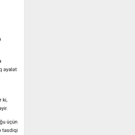
a
a
q əyalət
 ki,
yir.
uğu üçün
 təsdiqi