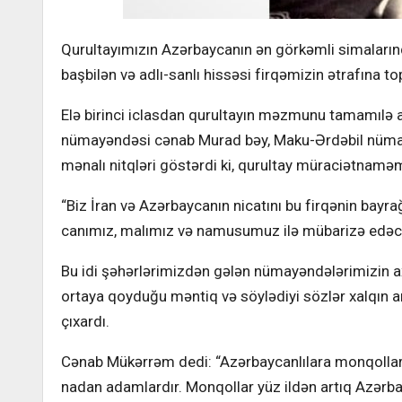
Qurultayımızın Azərbaycanın ən görkəmli simalarınd
başbilən və adlı-sanlı hissəsi firqəmizin ətrafına to
Elə birinci iclasdan qurultayın məzmunu tamamıl
nümayəndəsi cənab Murad bəy, Maku-Ərdəbil nüma
mənalı nitqləri göstərdi ki, qurultay müraciətnamə
“Biz İran və Azərbaycanın nicatını bu firqənin bay
canımız, malımız və namusumuz ilə mübarizə edəcə
Bu idi şəhərlərimizdən gələn nümayəndələrimizin 
ortaya qoyduğu məntiq və söylədiyi sözlər xalqın a
çıxardı.
Cənab Mükərrəm dedi: “Azərbaycanlılara monqolların g
nadan adamlardır. Monqollar yüz ildən artıq Azərbay