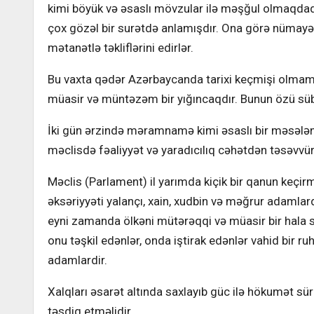
kimi böyük və əsaslı mövzular ilə məşğul olmaqdadır
çox gözəl bir surətdə anlamışdır. Ona görə nümayənd
mətanətlə təkliflərini edirlər.
Bu vaxta qədər Azərbaycanda tarixi keçmişi olmam
müasir və müntəzəm bir yığıncaqdır. Bunun özü sübut
İki gün ərzində məramnamə kimi əsaslı bir məsələni
məclisdə fəaliyyət və yaradıcılıq cəhətdən təsəvv
Məclis (Parlament) il yarımda kiçik bir qanun keçi
əksəriyyəti yalançı, xain, xudbin və məğrur adamlar
eyni zamanda ölkəni mütərəqqi və müasir bir hala sa
onu təşkil edənlər, onda iştirak edənlər vahid bir ruh
adamlardir.
Xalqları əsarət altında saxlayıb güc ilə hökumət sür
təsdiq etməlidir.