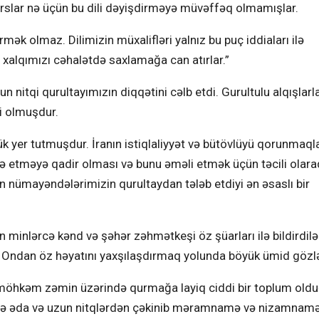
arslar nə üçün bu dili dəyişdirməyə müvəffəq olmamışlar.
dirmək olmaz. Dilimizin müxalifləri yalnız bu puç iddiaları ilə
xalqımızı cəhalətdə saxlamağa can atırlar.”
nitqi qurultayımızın diqqətini cəlb etdi. Gurultulu alqışlarl
si olmuşdur.
k yer tutmuşdur. İranın istiqlaliyyət və bütövlüyü qorunmaql
arə etməyə qadir olması və bunu əməli etmək üçün təcili olara
n nümayəndələrimizin qurultaydan tələb etdiyi ən əsaslı bir
minlərcə kənd və şəhər zəhmətkeşi öz şüarları ilə bildirdilər
. Ondan öz həyatını yaxşılaşdırmaq yolunda böyük ümid gözlə
nı möhkəm zəmin üzərində qurmağa layiq ciddi bir toplum old
görə əda və uzun nitqlərdən çəkinib məramnamə və nizamnamə