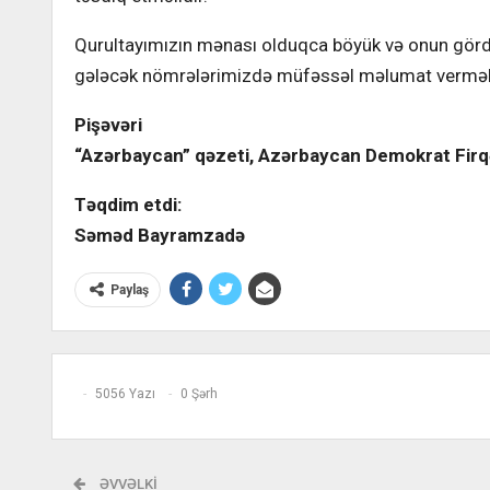
Qurultayımızın mənası olduqca böyük və onun görd
gələcək nömrələrimizdə müfəssəl məlumat verməli
Pişəvəri
“Azərbaycan” qəzeti, Azərbaycan Demokrat Firqə
Təqdim etdi:
Səməd Bayramzadə
Paylaş
5056 Yazı
0 Şərh
ƏVVƏLKI