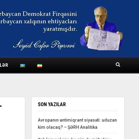
LƏR
SON YAZILAR
T
Avropanın antimiqrant siyasəti: uduzan
kim olacaq? – ŞƏRH Analitika