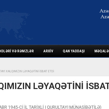
ƏDLƏRI VƏ RƏMZLƏR
ARXIV
QAN YADDAŞI
MƏQALƏ
AYI XALQIMIZIN LƏYAQƏTİNİ İSBAT ETDİ
QIMIZIN LƏYAQƏTİNİ İSBA
 1945-Cİ İL TARİXLİ I QURULTAYI MÜNASİBƏTİLƏ)