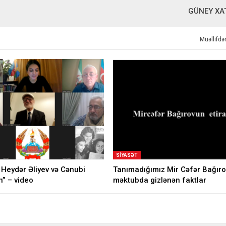
GÜNEY XA
Müəllifd
SIYASƏT
 Heydər Əliyev və Cənubi
Tanımadığımız Mir Cəfər Bağıro
” – video
məktubda gizlənən faktlar