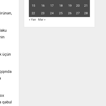
15
16
17
18
19
20
21
örünən,
22
23
24
25
26
27
28
« Yan
Mar »
Maku
nin
ək üçün
aqqında
a
çox
a qəbul