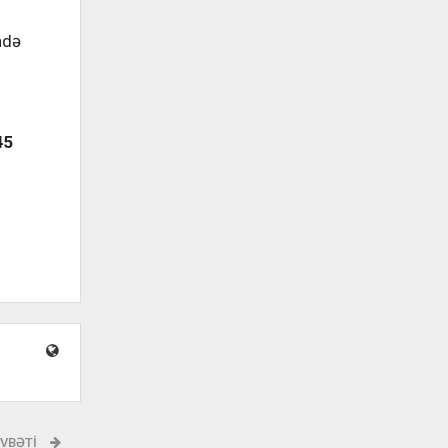
ndə
45
VBƏTI