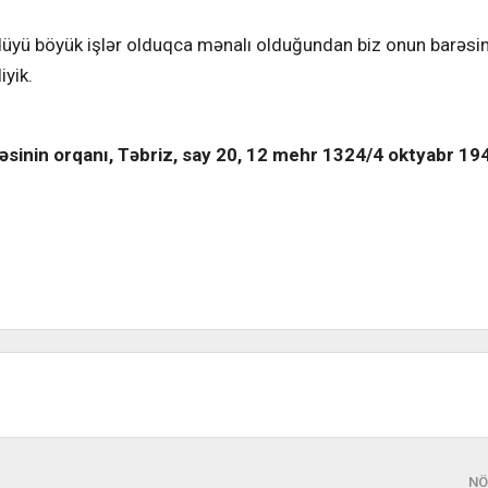
üyü böyük işlər olduqca mənalı olduğundan biz onun barəsi
yik.
sinin orqanı, Təbriz, say 20, 12 mehr 1324/4 oktyabr 19
NÖ