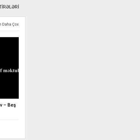
TİRƏLƏRİ
ən Daha Çox
v – Beş