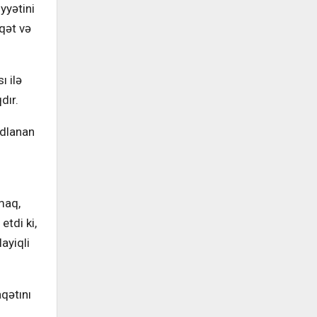
yyətini
qqət və
 ilə
dır.
adlanan
maq,
etdi ki,
layiqli
aqətını