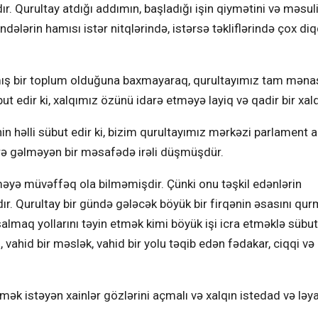
. Qurultay atdığı addımın, başladığı işin qiymətini və məsuli
ələrin hamısı istər nitqlərində, istərsə təkliflərində çox di
ış bir toplum olduğuna baxmayaraq, qurultayımız tam mənası
 edir ki, xalqımız özünü idarə etməyə layiq və qadir bir xalq
n həlli sübut edir ki, bizim qurultayımız mərkəzi parlament 
ürə gəlməyən bir məsafədə irəli düşmüşdür.
rməyə müvəffəq ola bilməmişdir. Çünki onu təşkil edənlərin
dır. Qurultay bir gündə gələcək böyük bir firqənin əsasını qur
lmaq yollarını təyin etmək kimi böyük işi icra etməklə sübut 
, vahid bir məslək, vahid bir yolu təqib edən fədakar, ciqqi və 
mək istəyən xainlər gözlərini açmalı və xalqın istedad və ləy