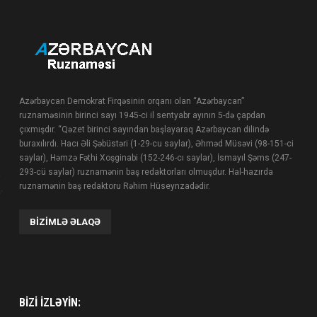
Azərbaycan Demokrat Firqəsinin orqanı olan “Azərbaycan”
ruznaməsinin birinci sayı 1945-ci il sentyabr ayının 5-də çapdan
çıxmışdır. “Qəzet birinci sayından başlayaraq Azərbaycan dilində
buraxılırdı. Hacı Əli Şəbüstəri (1-29-cu saylar), Əhməd Müsəvi (98-151-ci
saylar), Həmzə Fəthi Xoşginabi (152-246-cı saylar), İsmayıl Şəms (247-
293-cü saylar) ruznamənin baş redaktorları olmuşdur. Hal-hazırda
ruznamənin baş redaktoru Rəhim Hüseynzadədir.
BIZIMLƏ ƏLAQƏ
BIZI IZLƏYIN: