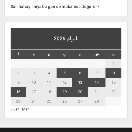
Şah İsmayıl niyə bu gün də mübahisə doğurur?
بايرام 2026
ب
ش
ج
پ
چ
ه
ا
1
2
3
4
5
6
7
8
9
10
11
12
13
14
15
16
17
18
19
20
21
22
23
24
25
26
27
28
« Jan
Mar »