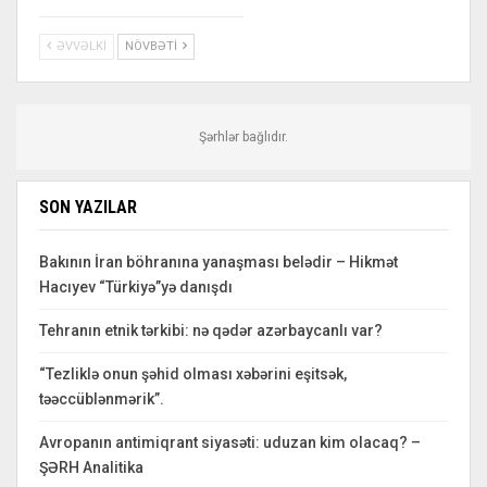
ƏVVƏLKI
NÖVBƏTI
Şərhlər bağlıdır.
SON YAZILAR
Bakının İran böhranına yanaşması belədir – Hikmət
Hacıyev “Türkiyə”yə danışdı
Tehranın etnik tərkibi: nə qədər azərbaycanlı var?
“Tezliklə onun şəhid olması xəbərini eşitsək,
təəccüblənmərik”.
Avropanın antimiqrant siyasəti: uduzan kim olacaq? –
ŞƏRH Analitika