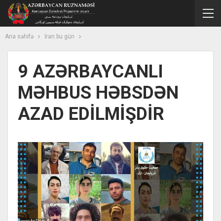
Ana səhifə
İran bu gün
9 AZƏRBAYCANLI
MƏHBUS HƏBSDƏN
AZAD EDİLMİŞDİR