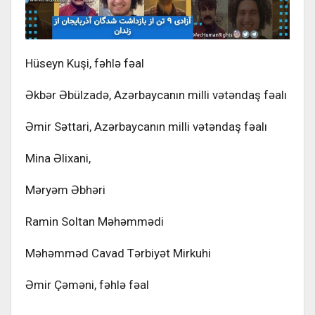
Hüseyn Kuşi, fəhlə fəal
Əkbər Əbülzadə, Azərbaycanın milli vətəndaş fəalı
Əmir Səttari, Azərbaycanın milli vətəndaş fəalı
Mina Əlixani,
Məryəm Əbhəri
Ramin Soltan Məhəmmədi
Məhəmməd Cavad Tərbiyət Mirkuhi
Əmir Çəməni, fəhlə fəal