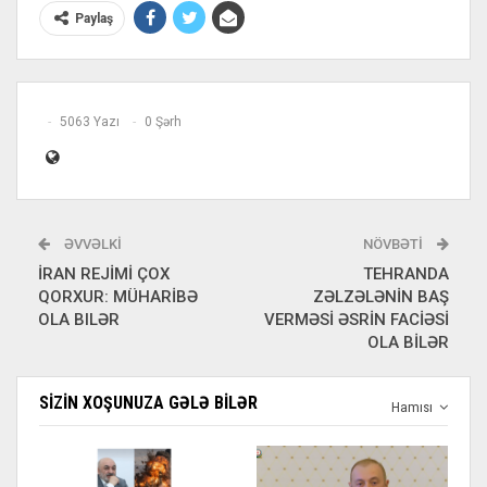
Paylaş
5063 Yazı
0 Şərh
ƏVVƏLKI
NÖVBƏTI
İRAN REJİMİ ÇOX
TEHRANDA
QORXUR: MÜHARİBƏ
ZƏLZƏLƏNİN BAŞ
OLA BILƏR
VERMƏSİ ƏSRİN FACİƏSİ
OLA BİLƏR
SIZIN XOŞUNUZA GƏLƏ BILƏR
Hamısı