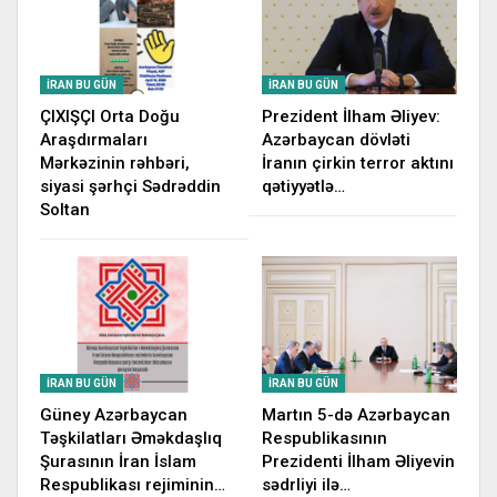
İRAN BU GÜN
İRAN BU GÜN
ÇIXIŞÇI Orta Doğu
Prezident İlham Əliyev:
Araşdırmaları
Azərbaycan dövləti
Mərkəzinin rəhbəri,
İranın çirkin terror aktını
siyasi şərhçi Sədrəddin
qətiyyətlə…
Soltan
İRAN BU GÜN
İRAN BU GÜN
Güney Azərbaycan
Martın 5-də Azərbaycan
Təşkilatları Əməkdaşlıq
Respublikasının
Şurasının İran İslam
Prezidenti İlham Əliyevin
Respublikası rejiminin…
sədrliyi ilə…