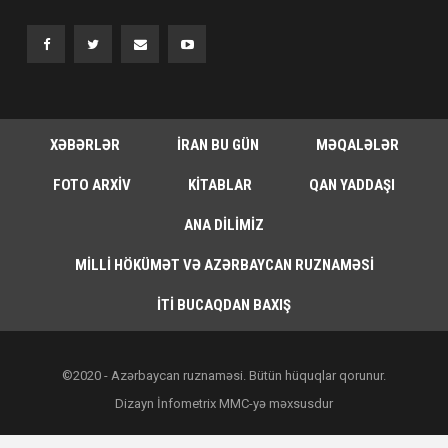
XƏBƏRLƏR
İRAN BU GÜN
MƏQALƏLƏR
FOTO ARXIV
KITABLAR
QAN YADDAŞI
ANA DILIMIZ
MILLI HÖKÜMƏT VƏ AZƏRBAYCAN RUZNAMƏSI
İTI BUCAQDAN BAXIŞ
©2020 - Azərbaycan ruznaməsi. Bütün hüquqlar qorunur.
Dizayn İnfometrix MMC-yə məxsusdur