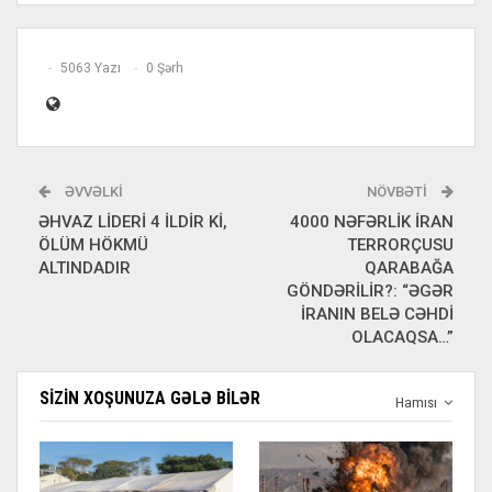
5063 Yazı
0 Şərh
ƏVVƏLKI
NÖVBƏTI
ƏHVAZ LİDERİ 4 İLDİR Kİ,
4000 NƏFƏRLİK İRAN
ÖLÜM HÖKMÜ
TERRORÇUSU
ALTINDADIR
QARABAĞA
GÖNDƏRİLİR?: “ƏGƏR
İRANIN BELƏ CƏHDİ
OLACAQSA…”
SIZIN XOŞUNUZA GƏLƏ BILƏR
Hamısı