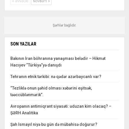
ƏVVƏLKI
NÖVBƏTI
Şərhlər bağlıdır.
SON YAZILAR
Bakının İran böhranına yanaşması belədir – Hikmət
Hacıyev “Türkiyə”yə danışdı
Tehranın etnik tərkibi: nə qədər azərbaycanlı var?
“Tezliklə onun şəhid olması xəbərini eşitsək,
təəccüblənmərik”.
Avropanın antimiqrant siyasəti: uduzan kim olacaq? –
ŞƏRH Analitika
Şah İsmayıl niyə bu gün də mübahisə doğurur?