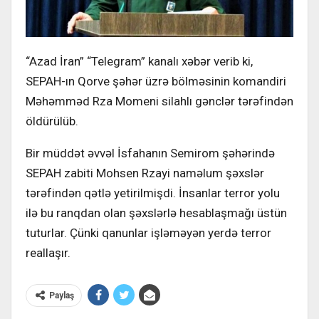
“Azad İran” “Telegram” kanalı xəbər verib ki,
SEPAH-ın Qorve şəhər üzrə bölməsinin komandiri
Məhəmməd Rza Momeni silahlı gənclər tərəfindən
öldürülüb.
Bir müddət əvvəl İsfahanın Semirom şəhərində
SEPAH zabiti Mohsen Rzayi naməlum şəxslər
tərəfindən qətlə yetirilmişdi. İnsanlar terror yolu
ilə bu ranqdan olan şəxslərlə hesablaşmağı üstün
tuturlar. Çünki qanunlar işləməyən yerdə terror
reallaşır.
Paylaş