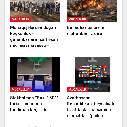
MƏQALƏLƏR
MƏQALƏLƏR
Münaqişələrdən doğan
Bu müharibə bizim
köçkünlük –
müharibəmiz deyil!
günahkarların sərtləşən
miqrasiya siyasəti –…
MƏQALƏLƏR
MƏQALƏLƏR
Stokholmda “Bakı 1501”
Azərbaycan
tarixi romanının
Respublikası beynəlxalq
təqdimatı keçirilib
tərəfdaşlarına səmimi
minnətdarlığ bildirir.