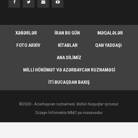
XƏBƏRLƏR
İRAN BU GÜN
MƏQALƏLƏR
FOTO ARXIV
KITABLAR
QAN YADDAŞI
ANA DILIMIZ
MILLI HÖKÜMƏT VƏ AZƏRBAYCAN RUZNAMƏSI
İTI BUCAQDAN BAXIŞ
©2020 - Azərbaycan ruznaməsi. Bütün hüquqlar qorunur.
Dizayn İnfometrix MMC-yə məxsusdur