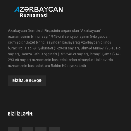
Azərbaycan Demokrat Firqəsinin orqanı olan “Azərbaycan”
ruznaməsinin birinci sayı 1945-ci il sentyabr ayının 5-də çapdan
çıxmışdır. “Qəzet birinci sayından başlayaraq Azərbaycan dilində
buraxılırdı. Hacı Əli Şəbüstəri (1-29-cu saylar), Əhməd Müsəvi (98-151-ci
saylar), Həmzə Fəthi Xoşginabi (152-246-cı saylar), İsmayıl Şəms (247-
293-cü saylar) ruznamənin baş redaktorları olmuşdur. Hal-hazırda
ruznamənin baş redaktoru Rəhim Hüseynzadədir.
BIZIMLƏ ƏLAQƏ
BIZI IZLƏYIN: