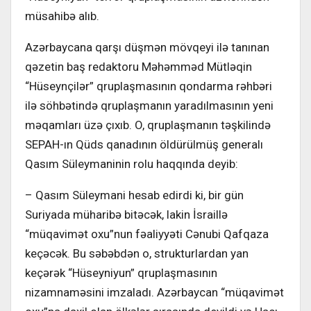
müsahibə alıb.
Azərbaycana qarşı düşmən mövqeyi ilə tanınan
qəzetin baş redaktoru Məhəmməd Mütləqin
“Hüseynçilər” qruplaşmasının qondarma rəhbəri
ilə söhbətində qruplaşmanın yaradılmasının yeni
məqamları üzə çıxıb. O, qruplaşmanın təşkilində
SEPAH-ın Qüds qanadının öldürülmüş generalı
Qasım Süleymaninin rolu haqqında deyib:
– Qasım Süleymani hesab edirdi ki, bir gün
Suriyada müharibə bitəcək, lakin İsraillə
“müqavimət oxu”nun fəaliyyəti Cənubi Qafqaza
keçəcək. Bu səbəbdən o, strukturlardan yan
keçərək “Hüseyniyun” qruplaşmasının
nizamnaməsini imzaladı. Azərbaycan “müqavimət