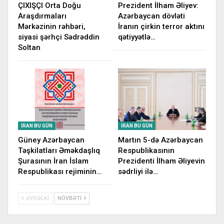
ÇIXIŞÇI Orta Doğu
Prezident İlham Əliyev:
Araşdırmaları
Azərbaycan dövləti
Mərkəzinin rəhbəri,
İranın çirkin terror aktını
siyasi şərhçi Sədrəddin
qətiyyətlə…
Soltan
İRAN BU GÜN
İRAN BU GÜN
Güney Azərbaycan
Martın 5-də Azərbaycan
Təşkilatları Əməkdaşlıq
Respublikasının
Şurasının İran İslam
Prezidenti İlham Əliyevin
Respublikası rejiminin…
sədrliyi ilə…
ƏVVƏLKI
NÖVBƏTI