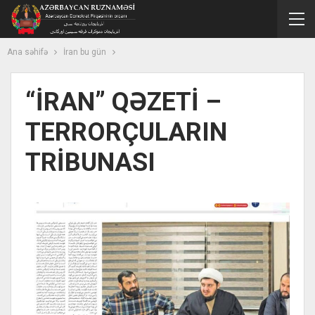
Ana səhifə
İran bu gün
“İRAN” QƏZETİ –
TERRORÇULARIN
TRİBUNASI