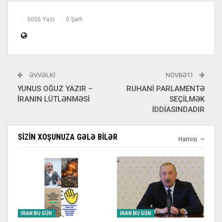
5056 Yazı
0 Şərh
ƏVVƏLKI
NÖVBƏTI
YUNUS OĞUZ YAZIR –
RUHANİ PARLAMENTƏ
İRANIN LÜTLƏNMƏSİ
SEÇİLMƏK
İDDİASINDADIR
SIZIN XOŞUNUZA GƏLƏ BILƏR
Hamısı
İRAN BU GÜN
İRAN BU GÜN