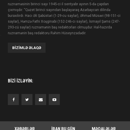
ruznaməsinin birinci sayı 1945-ci il sentyabr ayının 5-də çapdan
çıxmışdır. “Qəzet birinci sayından başlayaraq Azərbaycan dilində
buraxılırdı. Hacı Əli Şəbüstəri (1-29-cu saylar), Əhməd Müsəvi (98-151-ci
saylar), Həmzə Fəthi Xoşginabi (152-246-cı saylar), İsmayıl Şəms (247-
293-cü saylar) ruznamənin baş redaktorları olmuşdur. Hal-hazırda
ruznamənin baş redaktoru Rəhim Hüseynzadədir.
BIZIMLƏ ƏLAQƏ
BIZI IZLƏYIN:
XƏBƏRLƏR
İRAN BU GÜN
MƏQALƏLƏR