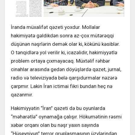
İranda müxalifət qəzeti yoxdur. Mollalar
hakimiyətə gəldikdən sonra az-çox mütərəqqi
düşünən nəşrlərin demək olar ki, kökünü kəsiblər.
O tənqidlərə yol verilir ki, icazəlidir, hakimiyyətlə
problem ortaya çıxmayacaq. Müxtəlif rəhbər
cinahlar arasında gedən döyüşlərdə qəzet, jurnal,
radio və televiziyada belə qarşıdurmalar nəzərə
çarpmır. Lakin İran ictimai fikri bundan heç nə
qazanmır.
Hakimiyyətin “İran” qəzeti də bu oyunlarda
“məharətlə” oynamağa çalışır. Hökumətinin rəsmi
xəbər orqanı olan bu nəşr yaxın sayında
“Hüseyniyun” terror qruplaşmasının üzvlərindən