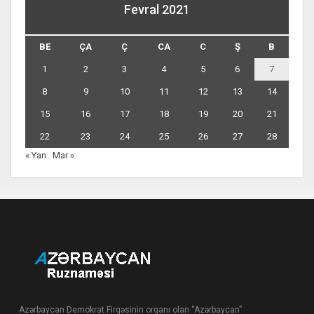
Fevral 2021
BE
ÇA
Ç
CA
C
Ş
B
1
2
3
4
5
6
7
8
9
10
11
12
13
14
15
16
17
18
19
20
21
22
23
24
25
26
27
28
« Yan
Mar »
Azərbaycan Demokrat Firqəsinin orqanı olan “Azərbaycan”