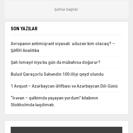
Şərhlər bağlıdır.
SON YAZILAR
Avropanın antimiqrant siyasəti: uduzan kim olacaq? –
ŞƏRH Analitika
Şah İsmayıl niyə bu gün də mübahisə doğurur?
Bulud Qaraçorlu Səhəndin 100 illiyi qeyd olundu
1 Avqust – Azərbaycan Əlifbası və Azərbaycan Dili Günü
“İrəvan – qəlbimdə yaşayan yurdum” kitabının
Stokholmda təqdimatı.