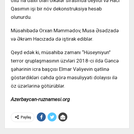
oxu”na daxil olan ölkələr sırasında deyildi və Hacı
Qasımın işi bir növ dekonstruksiya hesab
olunurdu.
Müsahibədə Orxan Məmmədov, Musa Əsədzadə
və Əkrəm Hacızadə də iştirak ediblər.
Qeyd edək ki, müsahibə zamanı “Hüseyniyun”
terror qruplaşmasının üzvləri 2018-ci ildə Gəncə
şəhərinin icra başçısı Elmar Vəliyevin qətlinə
göstərdikləri cəhdə görə məsuliyyəti dolayısı ilə
öz üzərlərinə götürüblər.
Azerbaycan-ruznamesi.org
Paylaş