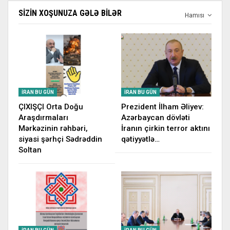
SIZIN XOŞUNUZA GƏLƏ BILƏR
Hamısı
İRAN BU GÜN
İRAN BU GÜN
ÇIXIŞÇI Orta Doğu
Prezident İlham Əliyev:
Araşdırmaları
Azərbaycan dövləti
Mərkəzinin rəhbəri,
İranın çirkin terror aktını
siyasi şərhçi Sədrəddin
qətiyyətlə…
Soltan