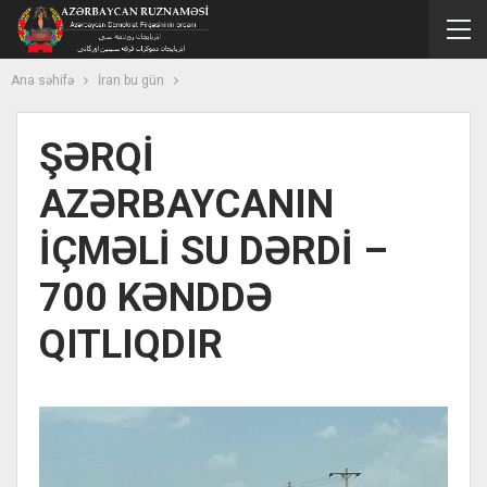
Ana səhifə
İran bu gün
ŞƏRQİ
AZƏRBAYCANIN
İÇMƏLİ SU DƏRDİ –
700 KƏNDDƏ
QITLIQDIR