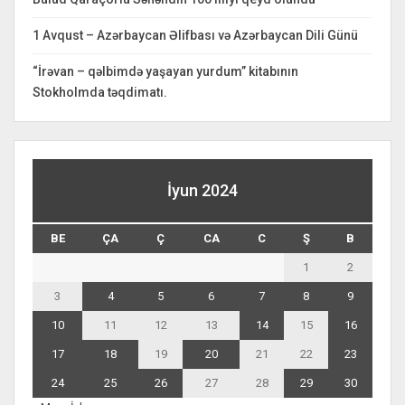
1 Avqust – Azərbaycan Əlifbası və Azərbaycan Dili Günü
“İrəvan – qəlbimdə yaşayan yurdum” kitabının
Stokholmda təqdimatı.
İyun 2024
BE
ÇA
Ç
CA
C
Ş
B
1
2
3
4
5
6
7
8
9
10
11
12
13
14
15
16
17
18
19
20
21
22
23
24
25
26
27
28
29
30