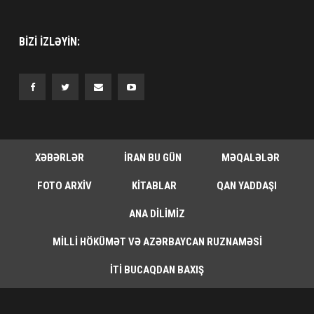
BIZI IZLƏYIN:
XƏBƏRLƏR
İRAN BU GÜN
MƏQALƏLƏR
FOTO ARXIV
KITABLAR
QAN YADDAŞI
ANA DILIMIZ
MILLI HÖKÜMƏT VƏ AZƏRBAYCAN RUZNAMƏSI
İTI BUCAQDAN BAXIŞ