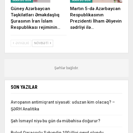
İRAN BU GÜN
İRAN BU GÜN
Güney Azərbaycan
Martın 5-də Azərbaycan
Təşkilatları Əməkdaşlıq
Respublikasının
Şurasının İran İslam
Prezidenti İlham Əliyevin
Respublikası rejiminin…
sədrliyi ilə…
ƏVVƏLKI
NÖVBƏTI
Şərhlər bağlıdır.
SON YAZILAR
Avropanın antimiqrant siyasəti: uduzan kim olacaq? –
ŞƏRH Analitika
Şah İsmayıl niyə bu gün də mübahisə doğurur?
Bulud Qaraçorlu Səhəndin 100 illiyi qeyd olundu