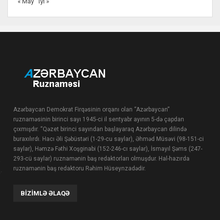
« May
İyl »
Azərbaycan Demokrat Firqəsinin orqanı olan “Azərbaycan”
ruznaməsinin birinci sayı 1945-ci il sentyabr ayının 5-də çapdan
çıxmışdır. “Qəzet birinci sayından başlayaraq Azərbaycan dilində
buraxılırdı. Hacı Əli Şəbüstəri (1-29-cu saylar), Əhməd Müsəvi (98-151-ci
saylar), Həmzə Fəthi Xoşginabi (152-246-cı saylar), İsmayıl Şəms (247-
293-cü saylar) ruznamənin baş redaktorları olmuşdur. Hal-hazırda
ruznamənin baş redaktoru Rəhim Hüseynzadədir.
BIZIMLƏ ƏLAQƏ