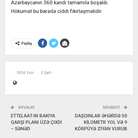
Azərbaycanın 360 kəndi tamamilə boşalıb.
Hökumət bu barədə ciddi fikirləşməlidir.
Paylaş
5056 Yazı
0 Şərh
ƏVVƏLKI
NÖVBƏTI
ETTELAAT-IN BAKIYA
DAŞQINLAR ƏHƏRDƏ 50
QARŞI PLANI ÜZƏ ÇIXDI
KİLOMETR YOL VƏ 9
– SƏNƏD
KÖRPÜYƏ ZİYAN VURUB