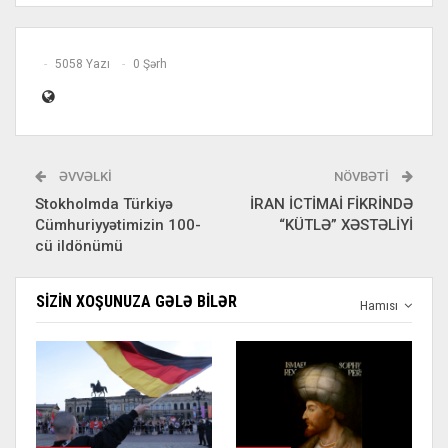
5058 Yazı
0 Şərh
ƏVVƏLKI
NÖVBƏTI
Stokholmda Türkiyə
İRAN İCTİMAİ FİKRİNDƏ
Cümhuriyyətimizin 100-
“KÜTLƏ” XƏSTƏLİYİ
cü ildönümü
SIZIN XOŞUNUZA GƏLƏ BILƏR
Hamısı