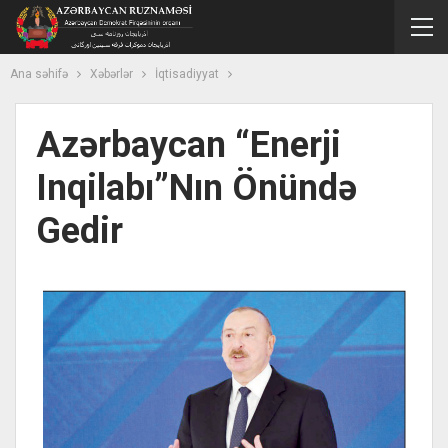
Ana səhifə
Xəbərlər
İqtisadiyyat
Azərbaycan “enerji
Inqilabı”nın Önündə
Gedir