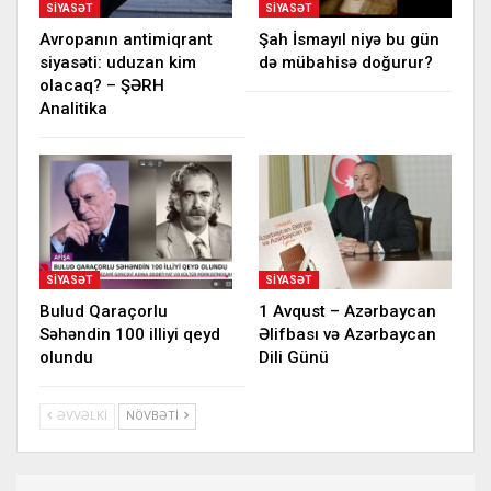
SIYASƏT
SIYASƏT
Avropanın antimiqrant
Şah İsmayıl niyə bu gün
siyasəti: uduzan kim
də mübahisə doğurur?
olacaq? – ŞƏRH
Analitika
SIYASƏT
SIYASƏT
Bulud Qaraçorlu
1 Avqust – Azərbaycan
Səhəndin 100 illiyi qeyd
Əlifbası və Azərbaycan
olundu
Dili Günü
ƏVVƏLKI
NÖVBƏTI