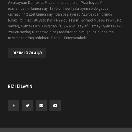
Azərbaycan Demokrat Firqəsinin orqanı olan “Azərbaycan”
ruznaməsinin birinci sayı 1945-ci il sentyabr ayının 5-də çapdan
çıxmışdır. “Qəzet birinci sayından başlayaraq Azərbaycan dilində
buraxılırdı. Hacı Əli Şəbüstəri (1-29-cu saylar), Əhməd Müsəvi (98-151-ci
saylar), Həmzə Fəthi Xoşginabi (152-246-cı saylar), İsmayıl Şəms (247-
293-cü saylar) ruznamənin baş redaktorları olmuşdur. Hal-hazırda
ruznamənin baş redaktoru Rəhim Hüseynzadədir.
BIZIMLƏ ƏLAQƏ
BIZI IZLƏYIN: