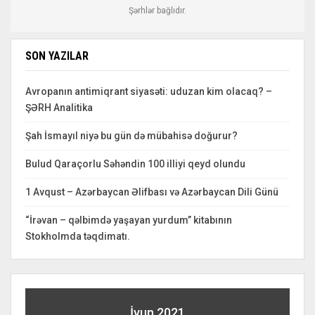
Şərhlər bağlıdır.
SON YAZILAR
Avropanın antimiqrant siyasəti: uduzan kim olacaq? –
ŞƏRH Analitika
Şah İsmayıl niyə bu gün də mübahisə doğurur?
Bulud Qaraçorlu Səhəndin 100 illiyi qeyd olundu
1 Avqust – Azərbaycan Əlifbası və Azərbaycan Dili Günü
“İrəvan – qəlbimdə yaşayan yurdum” kitabının
Stokholmda təqdimatı.
İyun 2021