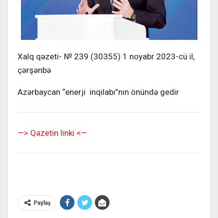
Xalq qəzeti- № 239 (30355) 1 noyabr 2023-cü il,
çərşənbə
Azərbaycan “enerji inqilabı”nın önündə gedir
—> Qəzetin linki <—
Paylaş