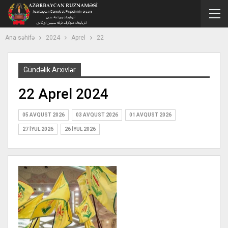
Ana səhifə
2024
Aprel
22
Gündəlik Arxivlər
22 Aprel 2024
05 AVQUST 2026
03 AVQUST 2026
01 AVQUST 2026
27 İYUL 2026
26 İYUL 2026