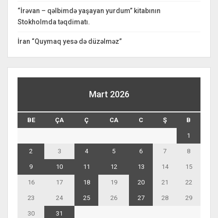
“İrəvan – qəlbimdə yaşayan yurdum” kitabının
Stokholmda təqdimatı.
İran “Quymaq yesə də düzəlməz”
Mart 2026
BE
ÇA
Ç
CA
C
Ş
B
1
2
3
4
5
6
7
8
9
10
11
12
13
14
15
16
17
18
19
20
21
22
23
24
25
26
27
28
29
30
31