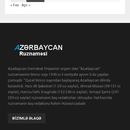
« Fev
Apr »
Azərbaycan Demokrat Firqəsinin orqanı olan “Azərbaycan”
ruznaməsinin birinci sayı 1945-ci il sentyabr ayının 5-də çapdan
çıxmışdır. “Qəzet birinci sayından başlayaraq Azərbaycan dilində
buraxılırdı. Hacı Əli Şəbüstəri (1-29-cu saylar), Əhməd Müsəvi (98-151-ci
saylar), Həmzə Fəthi Xoşginabi (152-246-cı saylar), İsmayıl Şəms (247-
293-cü saylar) ruznamənin baş redaktorları olmuşdur. Hal-hazırda
ruznamənin baş redaktoru Rəhim Hüseynzadədir.
BIZIMLƏ ƏLAQƏ