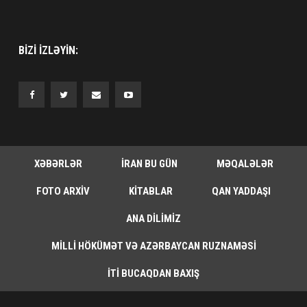
BIZI IZLƏYIN:
XƏBƏRLƏR
İRAN BU GÜN
MƏQALƏLƏR
FOTO ARXIV
KITABLAR
QAN YADDAŞI
ANA DILIMIZ
MILLI HÖKÜMƏT VƏ AZƏRBAYCAN RUZNAMƏSI
İTI BUCAQDAN BAXIŞ