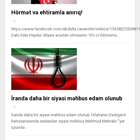
Hörmət və ehtiramla anırıq!
https://www.facebook.com/abdulla.cavanshir/videos/1532822550981
Dahi lider Heydər Əliyevi anadan olmasının 101-ci ildönümü…
İranda daha bir siyasi məhbus edam olunub
İranda daha bir siyasi məhbus edam olunub İsfahanın Dəstgerd
həbsxanasında saxlanılan siyasi məhbus Mahmud Mehrabi "yer
üzündə…