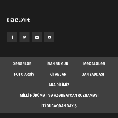
BIZI IZLƏYIN:
XƏBƏRLƏR
İRAN BU GÜN
MƏQALƏLƏR
FOTO ARXIV
KITABLAR
QAN YADDAŞI
ANA DILIMIZ
MILLI HÖKÜMƏT VƏ AZƏRBAYCAN RUZNAMƏSI
İTI BUCAQDAN BAXIŞ