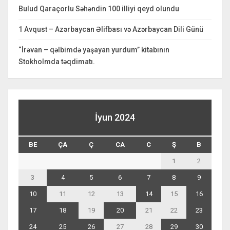
Bulud Qaraçorlu Səhəndin 100 illiyi qeyd olundu
1 Avqust – Azərbaycan Əlifbası və Azərbaycan Dili Günü
“İrəvan – qəlbimdə yaşayan yurdum” kitabının
Stokholmda təqdimatı.
İyun 2024
BE
ÇA
Ç
CA
C
Ş
B
1
2
3
4
5
6
7
8
9
10
11
12
13
14
15
16
17
18
19
20
21
22
23
24
25
26
27
28
29
30