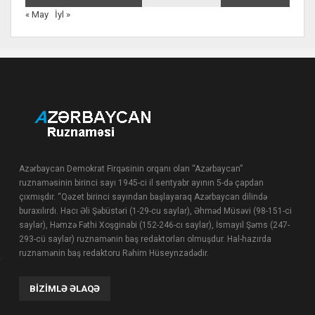
« May
İyl »
Azərbaycan Demokrat Firqəsinin orqanı olan “Azərbaycan”
ruznaməsinin birinci sayı 1945-ci il sentyabr ayının 5-də çapdan
çıxmışdır. “Qəzet birinci sayından başlayaraq Azərbaycan dilində
buraxılırdı. Hacı Əli Şəbüstəri (1-29-cu saylar), Əhməd Müsəvi (98-151-ci
saylar), Həmzə Fəthi Xoşginabi (152-246-cı saylar), İsmayıl Şəms (247-
293-cü saylar) ruznamənin baş redaktorları olmuşdur. Hal-hazırda
ruznamənin baş redaktoru Rəhim Hüseynzadədir.
BIZIMLƏ ƏLAQƏ