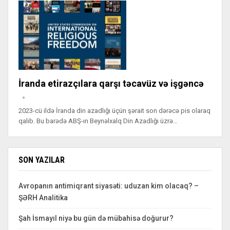
İranda etirazçılara qarşı təcavüz və işgəncə
2023-cü ildə İranda din azadlığı üçün şərait son dərəcə pis olaraq
qalıb. Bu barədə ABŞ-ın Beynəlxalq Din Azadlığı üzrə…
SON YAZILAR
Avropanın antimiqrant siyasəti: uduzan kim olacaq? –
ŞƏRH Analitika
Şah İsmayıl niyə bu gün də mübahisə doğurur?