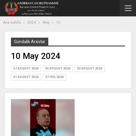
Ana səhifə
2024
May
10
Gündəlik Arxivlər
10 May 2024
07 AVQUST 2026
05 AVQUST 2026
03 AVQUST 2026
01 AVQUST 2026
27 İYUL 2026