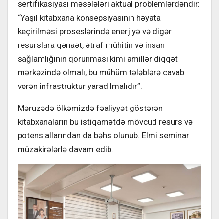
sertifikasiyası məsələləri aktual problemlərdəndir:
“Yaşıl kitabxana konsepsiyasının həyata
keçirilməsi proseslərində enerjiyə və digər
resurslara qənaət, ətraf mühitin və insan
sağlamlığının qorunması kimi amillər diqqət
mərkəzində olmalı, bu mühüm tələblərə cavab
verən infrastruktur yaradılmalıdır”.
Məruzədə ölkəmizdə fəaliyyət göstərən
kitabxanaların bu istiqamətdə mövcud resurs və
potensiallarından da bəhs olunub. Elmi seminar
müzakirələrlə davam edib.