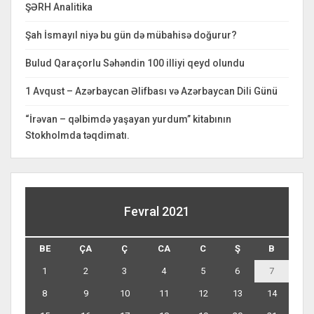
ŞƏRH Analitika
Şah İsmayıl niyə bu gün də mübahisə doğurur?
Bulud Qaraçorlu Səhəndin 100 illiyi qeyd olundu
1 Avqust – Azərbaycan Əlifbası və Azərbaycan Dili Günü
“İrəvan – qəlbimdə yaşayan yurdum” kitabının
Stokholmda təqdimatı.
Fevral 2021
BE
ÇA
Ç
CA
C
Ş
B
1
2
3
4
5
6
7
8
9
10
11
12
13
14