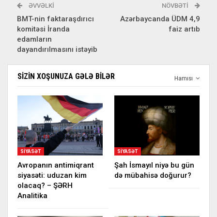
ƏVVƏLKI
NÖVBƏTI
BMT-nin faktaraşdırıcı
Azərbaycanda ÜDM 4,9
komitəsi İranda
faiz artıb
edamların
dayandırılmasını istəyib
SIZIN XOŞUNUZA GƏLƏ BILƏR
Hamısı
SIYASƏT
SIYASƏT
Avropanın antimiqrant
Şah İsmayıl niyə bu gün
siyasəti: uduzan kim
də mübahisə doğurur?
olacaq? – ŞƏRH
Analitika