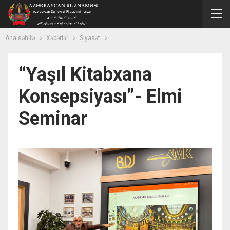
Ana səhifə
Xəbərlər
Siyasət
“Yaşıl Kitabxana
Konsepsiyası”- Elmi
Seminar