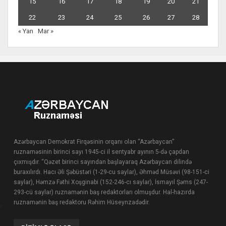
15
16
17
18
19
20
21
22
23
24
25
26
27
28
« Yan
Mar »
Azərbaycan Demokrat Firqəsinin orqanı olan “Azərbaycan”
ruznaməsinin birinci sayı 1945-ci il sentyabr ayının 5-də çapdan
çıxmışdır. “Qəzet birinci sayından başlayaraq Azərbaycan dilində
buraxılırdı. Hacı Əli Şəbüstəri (1-29-cu saylar), Əhməd Müsəvi (98-151-ci
saylar), Həmzə Fəthi Xoşginabi (152-246-cı saylar), İsmayıl Şəms (247-
293-cü saylar) ruznamənin baş redaktorları olmuşdur. Hal-hazırda
ruznamənin baş redaktoru Rəhim Hüseynzadədir.