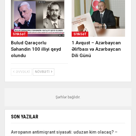
SIYASƏT
SIYASƏT
Bulud Qaraçorlu
1 Avqust – Azərbaycan
Səhəndin 100 illiyi qeyd
Əlifbası və Azərbaycan
olundu
Dili Günü
ƏVVƏLKI
NÖVBƏTI
Şərhlər bağlıdır.
SON YAZILAR
Avropanın antimiqrant siyasəti: uduzan kim olacaq? –