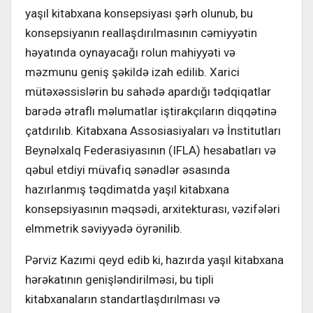
yaşıl kitabxana konsepsiyası şərh olunub, bu
konsepsiyanın reallaşdırılmasının cəmiyyətin
həyatında oynayacağı rolun mahiyyəti və
məzmunu geniş şəkildə izah edilib. Xarici
mütəxəssislərin bu sahədə apardığı tədqiqatlar
barədə ətraflı məlumatlar iştirakçıların diqqətinə
çatdırılıb. Kitabxana Assosiasiyaları və İnstitutları
Beynəlxalq Federasiyasının (IFLA) hesabatları və
qəbul etdiyi müvafiq sənədlər əsasında
hazırlanmış təqdimatda yaşıl kitabxana
konsepsiyasının məqsədi, arxitekturası, vəzifələri
elmmetrik səviyyədə öyrənilib.
Pərviz Kazımi qeyd edib ki, hazırda yaşıl kitabxana
hərəkatının genişləndirilməsi, bu tipli
kitabxanaların standartlaşdırılması və