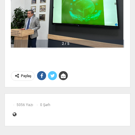
Paylaş
5056 Yazı
0 Şərh