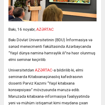
Bakı, 16 noyabr,
AZƏRTAC
Bakı Dövlət Universitetinin (BDU) İnformasiya və
sənəd menecmenti fakültəsində Azərbaycanda
“Yaşıl dünya naminə həmrəylik ili”nə həsr olunmuş
elmi seminar keçirilib.
Universitetdən
AZƏRTAC
-a bildirilib ki, elmi
seminarda Kitabxanaşünaslıq kafedrasının
dosenti Pərviz Kazımi “Yaşıl kitabxana
konsepsiyası” mövzusunda məruzə edib.
Məruzədə kitabxana-informasiya fəaliyyətində
yeni və mühüm istiqamət kimi meydana çıxan