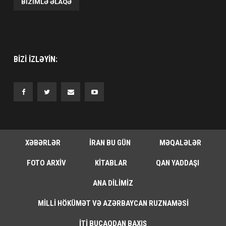
BIZIMLƏ ƏLAQƏ
BIZI IZLƏYIN:
XƏBƏRLƏR
İRAN BU GÜN
MƏQALƏLƏR
FOTO ARXIV
KITABLAR
QAN YADDAŞI
ANA DILIMIZ
MILLI HÖKÜMƏT VƏ AZƏRBAYCAN RUZNAMƏSI
İTI BUCAQDAN BAXIŞ