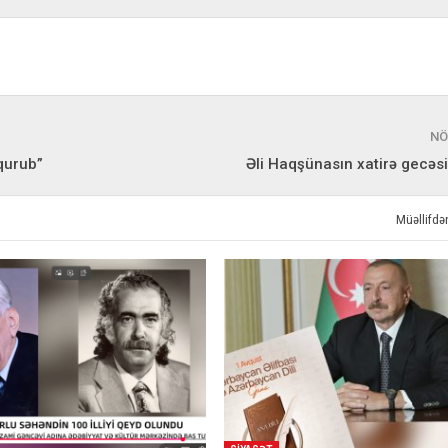
NÖ
qurub”
Əli Haqşünasın xatirə gecəsi
Müəllifd