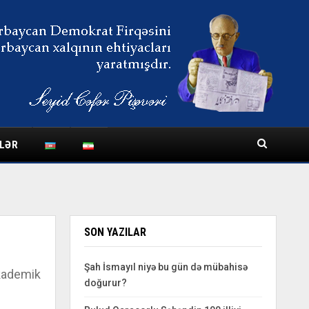
LƏR
SON YAZILAR
Şah İsmayıl niyə bu gün də mübahisə
akademik
doğurur?