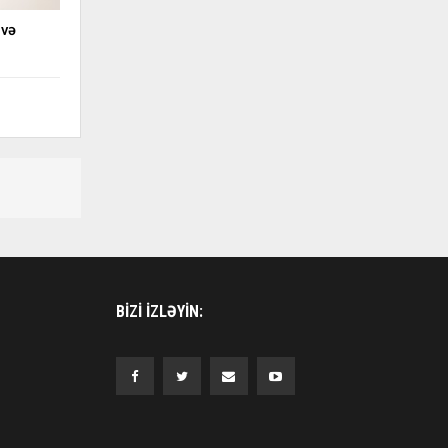
 və
BIZI IZLƏYIN: