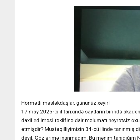
Hörmətli məsləkdaşlar, gününüz xeyir!
17 may 2025-ci il tarixində saytların birində akadem
daxil edilməsi təklifinə dair məlumatı heyrətsiz o
etmişdir? Müstəqilliyimizin 34-cü ilində tanınmış d
deyil. Gözlərimə inanmadım. Bu mənim tanıdığım Niz