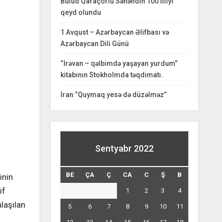
Bulud Qaraçorlu Səhəndin 100 illiyi
qeyd olundu
1 Avqust – Azərbaycan Əlifbası və
Azərbaycan Dili Günü
“İrəvan – qəlbimdə yaşayan yurdum”
kitabının Stokholmda təqdimatı.
İran “Quymaq yesə də düzəlməz”
Sentyabr 2022
BE
ÇA
Ç
CA
C
Ş
B
inin
if
1
2
3
4
laşılan
5
6
7
8
9
10
11