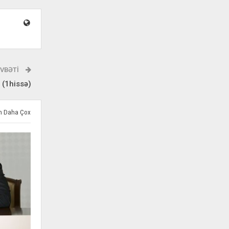
VBƏTI
 (1hissə)
ən Daha Çox