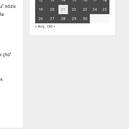
12
13
14
15
16
17
18
cu” sözü
19
20
21
22
23
24
25
lə
26
27
28
29
30
« Avq
Okt »
k çto”
u,