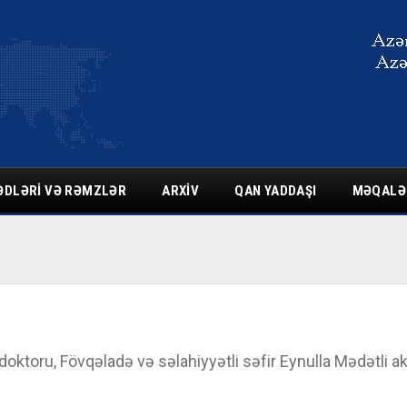
ƏDLƏRI VƏ RƏMZLƏR
ARXIV
QAN YADDAŞI
MƏQALƏ
i doktoru, Fövqəladə və səlahiyyətli səfir Eynulla Mədətli 