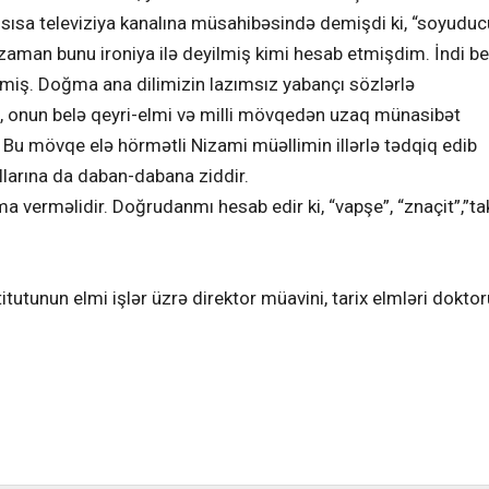
sısa televiziya kanalına müsahibəsində demişdi ki, “soyudu
zaman bunu ironiya ilə deyilmiş kimi hesab etmişdim. İndi be
imiş. Doğma ana dilimizin lazımsız yabançı sözlərlə
, onun belə qeyri-elmi və milli mövqedən uzaq münasibət
. Bu mövqe elə hörmətli Nizami müəllimin illərlə tədqiq edib
llarına da daban-dabana ziddir.
 verməlidir. Doğrudanmı hesab edir ki, “vapşe”, “znaçit”,”ta
utunun elmi işlər üzrə direktor müavini, tarix elmləri doktor