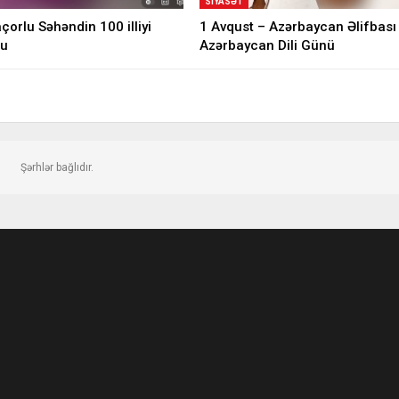
SIYASƏT
orlu Səhəndin 100 illiyi
1 Avqust – Azərbaycan Əlifbası
du
Azərbaycan Dili Günü
Şərhlər bağlıdır.