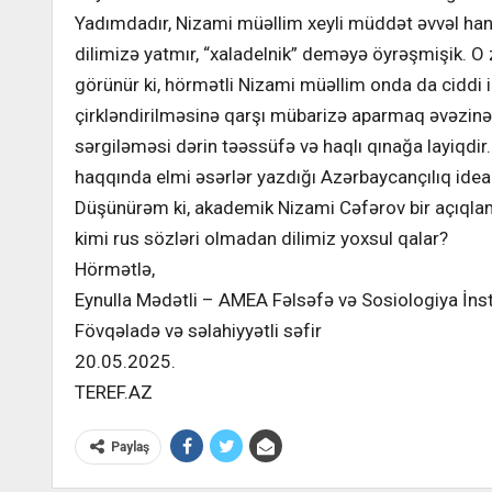
Yadımdadır, Nizami müəllim xeyli müddət əvvəl han
dilimizə yatmır, “xaladelnik” deməyə öyrəşmişik. O 
görünür ki, hörmətli Nizami müəllim onda da ciddi 
çirkləndirilməsinə qarşı mübarizə aparmaq əvəzinə
sərgiləməsi dərin təəssüfə və haqlı qınağa layiqdir
haqqında elmi əsərlər yazdığı Azərbaycançılıq idea
Düşünürəm ki, akademik Nizami Cəfərov bir açıqlama
kimi rus sözləri olmadan dilimiz yoxsul qalar?
Hörmətlə,
Eynulla Mədətli – AMEA Fəlsəfə və Sosiologiya İnstit
Fövqəladə və səlahiyyətli səfir
20.05.2025.
TEREF.AZ
Paylaş