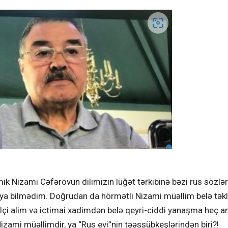
ik Nizami Cəfərovun dilimizin lüğət tərkibinə bəzi rus sözlər
xuya bilmədim. Doğrudan da hörmətli Nizami müəllim belə təkl
ilçi alim və ictimai xadimdən belə qeyri-ciddi yanaşma heç an
ami müəllimdir, ya “Rus evi”nin təəssübkeşlərindən biri?!