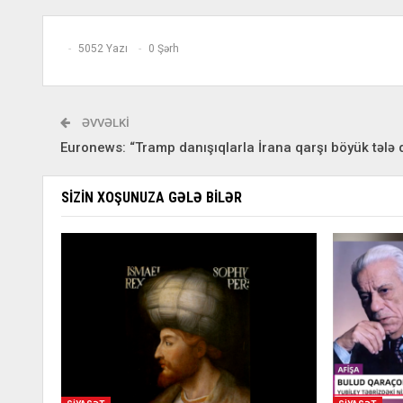
5052 Yazı
0 Şərh
ƏVVƏLKI
Euronews: “Tramp danışıqlarla İrana qarşı böyük tələ 
SIZIN XOŞUNUZA GƏLƏ BILƏR