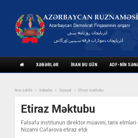
XƏBƏRLƏR
İRAN BU GÜN
ADF-NIN SƏN
Ana səhifə
Xəbərlər
Siyasət
Etiraz məktubu
Etiraz Məktubu
Fəlsəfə institunun direktor müavini, tarix elmlər
Nizami Cəfərova etiraz etdi