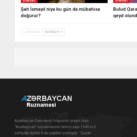
SIYASƏT
SIYASƏT
Şah İsmayıl niyə bu gün də mübahisə
Bulud Qaraç
doğurur?
qeyd olun
ƏVVƏLKI
NÖVBƏTI
Azərbaycan Demokrat Firqəsinin orqanı olan
“Azərbaycan” ruznaməsinin birinci sayı 1945-ci il
sentyabr ayının 5-də çapdan çıxmışdır. “Qəzet