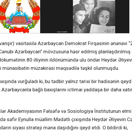
vanşir) vasitəsilə Azərbaycan Demokrat Firqəsinin ənənəvi “
 Cənubi Azərbaycan” mövzusuna həsr edilmiş planlaşdırılmış 
 Hökumətinin 80 illiyinin ildönümündə ulu öndər Heydər Əliyevi
si münasibətin müzakirəsi məqsədilə təşkil olunmuşdu.
nda vurğuladı ki, bu tədbir yalnız tarixi bir hadisənin qeyd
 Azərbaycanla bağlı baxışlarını ictimai yaddaşa bir daha xat
ər Akademiyasının Fəlsəfə və Sosiologiya İnstitutunun elmi 
adə səfir Eynulla müəllim Mədətli çıxışında Heydər Əliyevin C
in siyasi strateji məna daşıdığını qeyd etdi. O bildirdi ki,