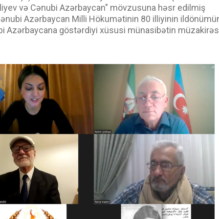
Əliyev və Cənubi Azərbaycan" mövzusuna həsr edilmiş
, Cənubi Azərbaycan Milli Hökumətinin 80 illiyinin ildönümü
ubi Azərbaycana göstərdiyi xüsusi münasibətin müzakirəs