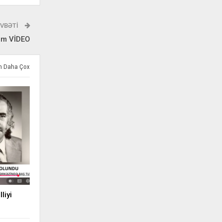
VBƏTI
olm VİDEO
ən Daha Çox
liyi