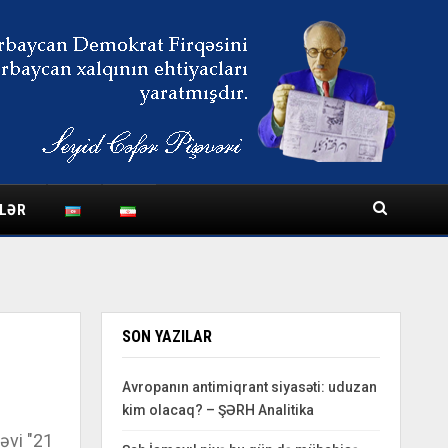
LƏR
SON YAZILAR
Avropanın antimiqrant siyasəti: uduzan
kim olacaq? – ŞƏRH Analitika
əvi "21