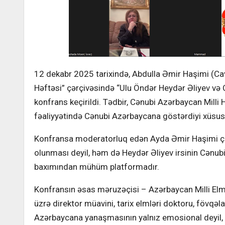
12 dekabr 2025 tarixində, Abdulla Əmir Haşimi (Ca
Həftəsi” çərçivəsində “Ulu Öndər Heydər Əliyev və
konfrans keçirildi. Tədbir, Cənubi Azərbaycan Milli
fəaliyyətində Cənubi Azərbaycana göstərdiyi xüsu
Konfransa moderatorluq edən Ayda Əmir Haşimi çıxışı
olunması deyil, həm də Heydər Əliyev irsinin Cənubi
baxımından mühüm platformadır.
Konfransın əsas məruzəçisi – Azərbaycan Milli Elml
üzrə direktor müavini, tarix elmləri doktoru, fövqəl
Azərbaycana yanaşmasının yalnız emosional deyil, dər