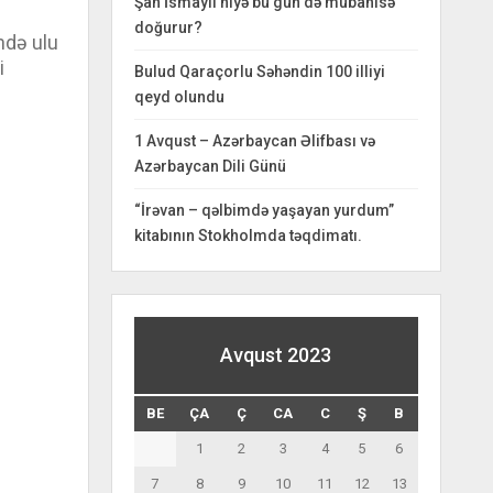
Şah İsmayıl niyə bu gün də mübahisə
doğurur?
ndə ulu
i
Bulud Qaraçorlu Səhəndin 100 illiyi
qeyd olundu
1 Avqust – Azərbaycan Əlifbası və
Azərbaycan Dili Günü
“İrəvan – qəlbimdə yaşayan yurdum”
kitabının Stokholmda təqdimatı.
Avqust 2023
BE
ÇA
Ç
CA
C
Ş
B
1
2
3
4
5
6
7
8
9
10
11
12
13