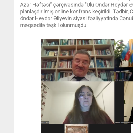
Azər Həftəsi" çərçivəsində "Ulu Öndər Heydər 
planlaşdırılmış online konfrans keçirildi. Tədbir
öndər Heydər Əliyevin siyasi fəaliyyətində Cən
məqsədilə təşkil olunmuşdu.