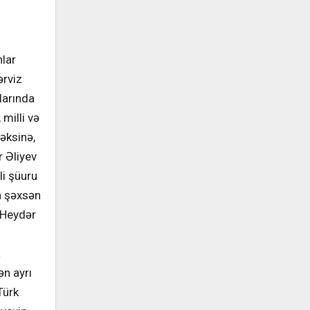
lar
ərviz
larında
milli və
 əksinə,
r Əliyev
li şüuru
a şəxsən
. Heydər
a
n ayrı
Türk