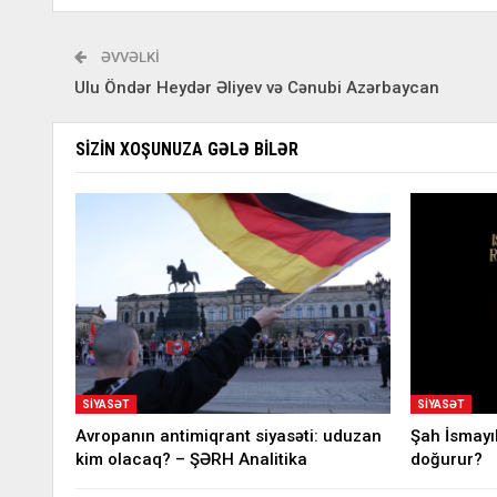
ƏVVƏLKI
Ulu Öndər Heydər Əliyev və Cənubi Azərbaycan
SIZIN XOŞUNUZA GƏLƏ BILƏR
SIYASƏT
SIYASƏT
Avropanın antimiqrant siyasəti: uduzan
Şah İsmayı
kim olacaq? – ŞƏRH Analitika
doğurur?