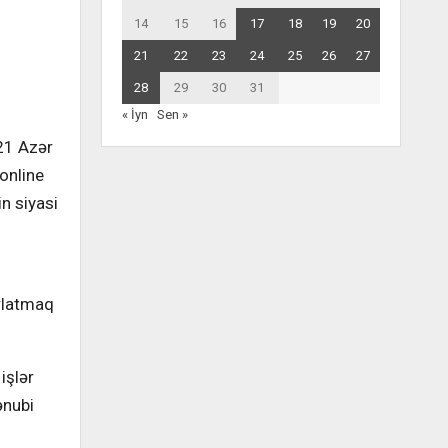
14
15
16
17
18
19
20
21
22
23
24
25
26
27
28
29
30
31
« İyn
Sen »
21 Azər
online
n siyasi
ırlatmaq
işlər
ənubi