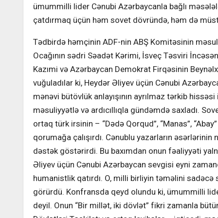
ümummilli lider Cənubi Azərbaycanla bağlı məsələl
çatdırmaq üçün həm sovet dövründə, həm də müstəqill
Tədbirdə həmçinin ADF-nin ABŞ Komitəsinin məsulu
Ocağının sədri Səadət Kərimi, İsveç Təsviri İncəsə
Kazımi və Azərbaycan Demokrat Firqəsinin Beynəlxa
vuğuladılar ki, Heydər Əliyev üçün Cənubi Azərbaycan
mənəvi bütövlük anlayışının ayrılmaz tərkib hissəsi 
məsuliyyətlə və ardıcıllıqla gündəmdə saxladı. Sovet
ortaq türk irsinin – “Dədə Qorqud”, “Manas”, “Abay”
qorumağa çalışırdı. Cənublu yazarların əsərlərinin
dəstək göstərirdi. Bu baxımdan onun fəaliyyəti yalnız
Əliyev üçün Cənubi Azərbaycan sevgisi eyni zamanda
humanistlik qatırdı. O, milli birliyin təməlini sad
görürdü. Konfransda qeyd olundu ki, ümummilli lid
deyil. Onun “Bir millət, iki dövlət” fikri zamanla bü