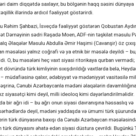
əri daim diqqətdə saxlayır, bu bölgənin haqq səsini dünyaya
ik illərində ardıcıl fəaliyyət göstərirdi.
 Rəhim Şahbazi, İsveçdə fəaliyyət göstərən Qobustan Aydın
nət Dərnəyinin sədri Rəşadə Moen, ADF-nin təşkilat məsulu P
lq Əlaqələr Məsulu Abdulla Əmir Haşimi (Cavanşir) öz çıxış
 məsələsi yalnız coğrafi və ya etnik bir məsələ deyildi – bu, 
idi. O, bu məsələni heç vaxt siyasi ritorikaya qurban vermədi;
 dövründə türk kimliyinin sıxışdırıldığı vaxtlarda belə, Heydə
 – müdafiəsinə qalxır, ədəbiyyat və mədəniyyət vasitəsilə mil
 nəşrinə, Cənubi Azərbaycanla mədəni əlaqələrin davamlılığın
 siyasətçi kimi deyil, milli ideoloq kimi dəyərləndirilməlidir
 bir ağrı idi – bu ağrı onun siyasi davranışına həssaslıq və
əcə sərhədlərdə deyil, mədəni yaddaşda və ümumi türk şüurund
erin türk dünyasına baxışı da Cənubi Azərbaycan məsələsində
tün türk dünyasını əhatə edən siyasi düstura çevrildi. Bugünkü 