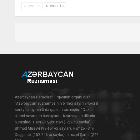
ƏVVƏLKI
NÖVBƏTI
Azərbaycan Demokrat Firqəsinin orqanı olan
“Azərbaycan” ruznaməsinin birinci sayı 1945-ci il
sentyabr ayının 5-də çapdan çıxmışdır. “Qəzet
birinci sayından başlayaraq Azərbaycan dilində
buraxılırdı. Hacı Əli Şəbüstəri (1-29-cu saylar),
Əhməd Müsəvi (98-151-ci saylar), Həmzə Fəthi
Xoşginabi (152-246-cı saylar), İsmayıl Şəms (247-