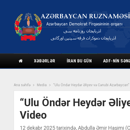
XƏBƏRLƏR
İRAN BU GÜN
ADF-NIN SƏN
Ana səhifə
Media
“Ulu Öndər Heydər Əliyev və Cənubi Azərbaycan”
“Ulu Öndər Heydər Əliy
Video
12 dekabr 2025 tarixində, Abdulla Əmir Haşimi (