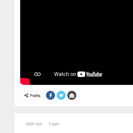
Paylaş
5056 Yazı
0 Şərh