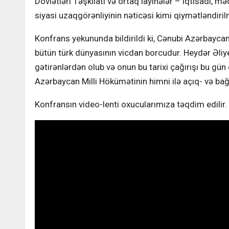
Dövlətləri Təşkilatı və ortaq layihələr – iqtisadi, 
siyasi uzaqgörənliyinin nəticəsi kimi qiymətləndirilm
Konfrans yekununda bildirildi ki, Cənubi Azərbaycan 
bütün türk dünyasının vicdan borcudur. Heydər Əliye
gətirənlərdən olub və onun bu tarixi çağırışı bu gün
Azərbaycan Milli Hökümətinin himni ilə açıq- və bağlı
Konfransın video-lenti oxucularımıza təqdim edilir.