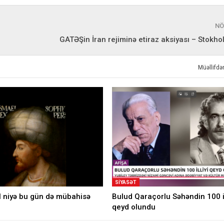
NÖ
GATƏŞin İran rejiminə etiraz aksiyası – Stokh
Müəllifd
SIYASƏT
l niyə bu gün də mübahisə
Bulud Qaraçorlu Səhəndin 100 il
qeyd olundu