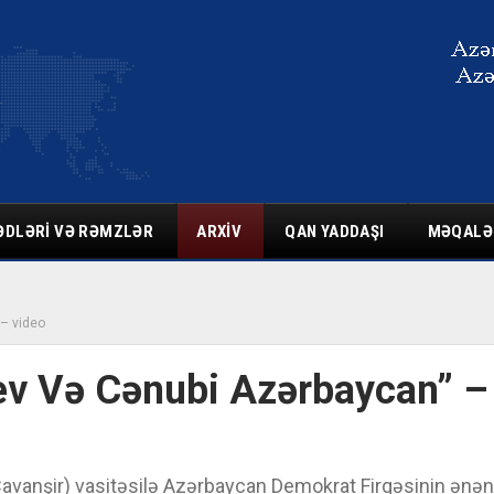
ƏDLƏRI VƏ RƏMZLƏR
ARXIV
QAN YADDAŞI
MƏQALƏ
 – video
ev Və Cənubi Azərbaycan” –
Cavanşir) vasitəsilə Azərbaycan Demokrat Firqəsinin ənən