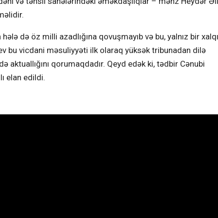
mədəni və təhsil sahələrindəki əməkdaşlıqlar – məhz Heydər Əl
əlidir.
hələ də öz milli azadlığına qovuşmayıb və bu, yalnız bir xalqı
v bu vicdani məsuliyyəti ilk olaraq yüksək tribunadan dilə
 də aktuallığını qorumaqdadır. Qeyd edək ki, tədbir Cənubi
 elan edildi.