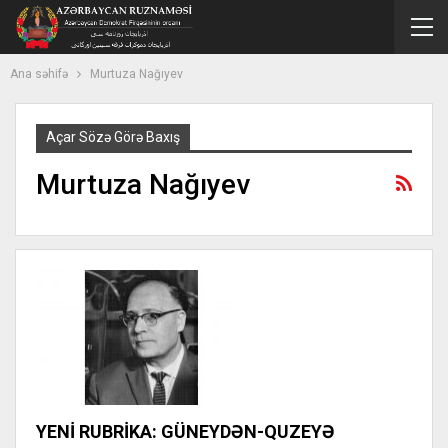
Ana səhifə
Murtuza Nağıyev
Açar Sözə Görə Baxış
Murtuza Nağıyev
YENİ RUBRİKA: GÜNEYDƏN-QUZEYƏ