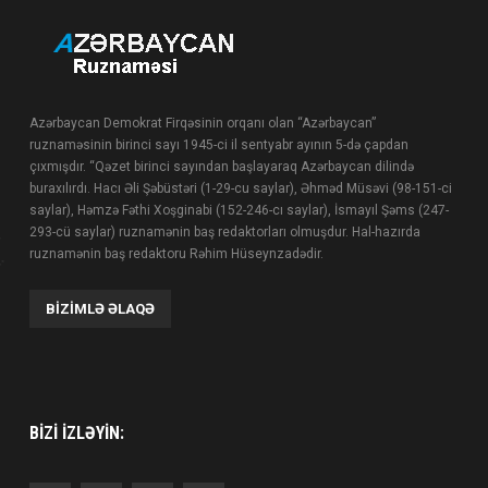
Azərbaycan Demokrat Firqəsinin orqanı olan “Azərbaycan”
ruznaməsinin birinci sayı 1945-ci il sentyabr ayının 5-də çapdan
çıxmışdır. “Qəzet birinci sayından başlayaraq Azərbaycan dilində
buraxılırdı. Hacı Əli Şəbüstəri (1-29-cu saylar), Əhməd Müsəvi (98-151-ci
saylar), Həmzə Fəthi Xoşginabi (152-246-cı saylar), İsmayıl Şəms (247-
293-cü saylar) ruznamənin baş redaktorları olmuşdur. Hal-hazırda
ruznamənin baş redaktoru Rəhim Hüseynzadədir.
BIZIMLƏ ƏLAQƏ
BIZI IZLƏYIN: