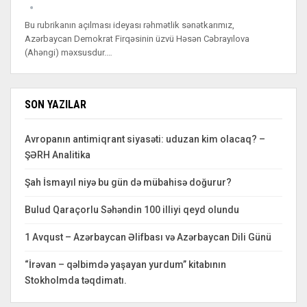
Bu rubrikanın açılması ideyası rəhmətlik sənətkarımız,
Azərbaycan Demokrat Firqəsinin üzvü Həsən Cəbrayılova
(Ahəngi) məxsusdur.…
SON YAZILAR
Avropanın antimiqrant siyasəti: uduzan kim olacaq? –
ŞƏRH Analitika
Şah İsmayıl niyə bu gün də mübahisə doğurur?
Bulud Qaraçorlu Səhəndin 100 illiyi qeyd olundu
1 Avqust – Azərbaycan Əlifbası və Azərbaycan Dili Günü
“İrəvan – qəlbimdə yaşayan yurdum” kitabının
Stokholmda təqdimatı.