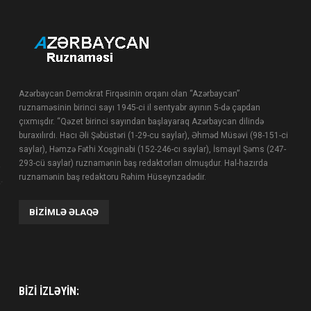
Azərbaycan Demokrat Firqəsinin orqanı olan “Azərbaycan”
ruznaməsinin birinci sayı 1945-ci il sentyabr ayının 5-də çapdan
çıxmışdır. “Qəzet birinci sayından başlayaraq Azərbaycan dilində
buraxılırdı. Hacı Əli Şəbüstəri (1-29-cu saylar), Əhməd Müsəvi (98-151-ci
saylar), Həmzə Fəthi Xoşginabi (152-246-cı saylar), İsmayıl Şəms (247-
293-cü saylar) ruznamənin baş redaktorları olmuşdur. Hal-hazırda
ruznamənin baş redaktoru Rəhim Hüseynzadədir.
BIZIMLƏ ƏLAQƏ
BIZI IZLƏYIN: