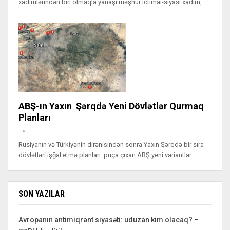
xadimlərindən biri olmaqla yanaşı məşhur ictimai-siyasi xadim,…
ABŞ-ın Yaxın Şərqdə Yeni Dövlətlər Qurmaq
Planları
Rusiyanın və Türkiyənin dirənişindən sonra Yaxın Şərqdə bir sıra
dövlətləri işğal etmə planları puça çıxan ABŞ yeni variantlar…
SON YAZILAR
Avropanın antimiqrant siyasəti: uduzan kim olacaq? –