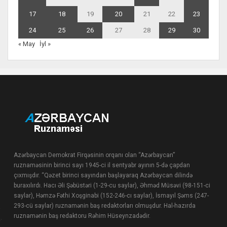
17
18
19
20
21
22
23
24
25
26
27
28
29
30
« May
İyl »
Azərbaycan Demokrat Firqəsinin orqanı olan “Azərbaycan”
ruznaməsinin birinci sayı 1945-ci il sentyabr ayının 5-də çapdan
çıxmışdır. “Qəzet birinci sayından başlayaraq Azərbaycan dilində
buraxılırdı. Hacı Əli Şəbüstəri (1-29-cu saylar), Əhməd Müsəvi (98-151-ci
saylar), Həmzə Fəthi Xoşginabi (152-246-cı saylar), İsmayıl Şəms (247-
293-cü saylar) ruznamənin baş redaktorları olmuşdur. Hal-hazırda
ruznamənin baş redaktoru Rəhim Hüseynzadədir.