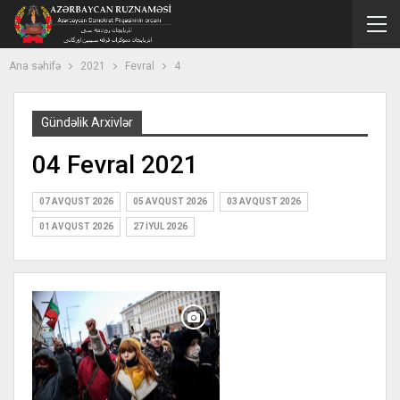
Ana səhifə
2021
Fevral
4
Gündəlik Arxivlər
04 Fevral 2021
07 AVQUST 2026
05 AVQUST 2026
03 AVQUST 2026
01 AVQUST 2026
27 İYUL 2026