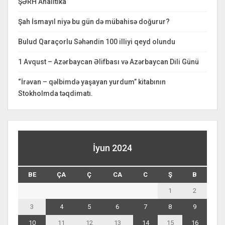
ŞƏRH Analitika
Şah İsmayıl niyə bu gün də mübahisə doğurur?
Bulud Qaraçorlu Səhəndin 100 illiyi qeyd olundu
1 Avqust – Azərbaycan Əlifbası və Azərbaycan Dili Günü
“İrəvan – qəlbimdə yaşayan yurdum” kitabının
Stokholmda təqdimatı.
İyun 2024
BE
ÇA
Ç
CA
C
Ş
B
1
2
3
4
5
6
7
8
9
10
11
12
13
14
15
16