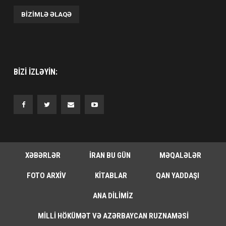
BIZIMLƏ ƏLAQƏ
BIZI IZLƏYIN:
XƏBƏRLƏR
İRAN BU GÜN
MƏQALƏLƏR
FOTO ARXIV
KITABLAR
QAN YADDAŞI
ANA DILIMIZ
MILLI HÖKÜMƏT VƏ AZƏRBAYCAN RUZNAMƏSI