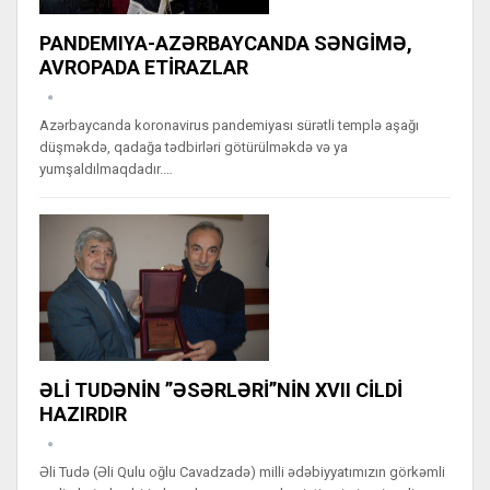
PANDEMIYA-AZƏRBAYCANDA SƏNGİMƏ,
AVROPADA ETİRAZLAR
Azərbaycanda koronavirus pandemiyası sürətli templə aşağı
düşməkdə, qadağa tədbirləri götürülməkdə və ya
yumşaldılmaqdadır.…
ƏLİ TUDƏNİN ”ƏSƏRLƏRİ”NİN XVII CİLDİ
HAZIRDIR
Əli Tudə (Əli Qulu oğlu Cavadzadə) milli ədəbiyyatımızın görkəmli