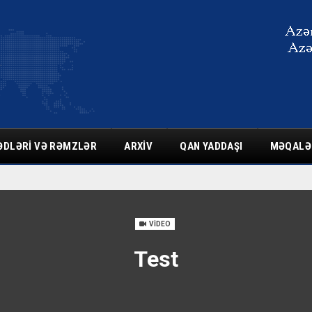
ƏDLƏRI VƏ RƏMZLƏR
ARXIV
QAN YADDAŞI
MƏQALƏ
VIDEO
Test