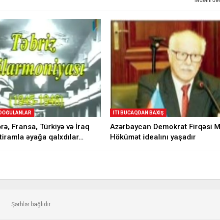
 DOĞULANLAR
İTI BUCAQDAN BAXIŞ
ərə, Fransa, Türkiyə və İraq
Azərbaycan Demokrat Firqəsi Mi
htiramla əyağa qalxdılar…
Hökümət idealını yaşadır
Şərhlər bağlıdır.