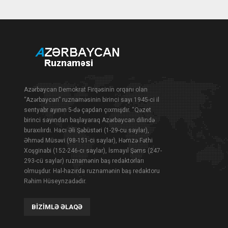
Azərbaycan Demokrat Firqəsinin orqanı olan
“Azərbaycan” ruznaməsinin birinci sayı 1945-ci il
sentyabr ayının 5-də çapdan çıxmışdır. “Qəzet
birinci sayından başlayaraq Azərbaycan dilində
buraxılırdı. Hacı Əli Şəbüstəri (1-29-cu saylar),
Əhməd Müsəvi (98-151-ci saylar), Həmzə Fəthi
Xoşginabi (152-246-cı saylar), İsmayıl Şəms (247-
293-cü saylar) ruznamənin baş redaktorları
olmuşdur. Hal-hazırda ruznamənin baş redaktoru
Rəhim Hüseynzadədir.
BIZIMLƏ ƏLAQƏ