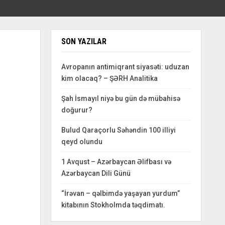
SON YAZILAR
Avropanın antimiqrant siyasəti: uduzan
kim olacaq? – ŞƏRH Analitika
Şah İsmayıl niyə bu gün də mübahisə
doğurur?
Bulud Qaraçorlu Səhəndin 100 illiyi
qeyd olundu
1 Avqust – Azərbaycan Əlifbası və
Azərbaycan Dili Günü
“İrəvan – qəlbimdə yaşayan yurdum”
kitabının Stokholmda təqdimatı.