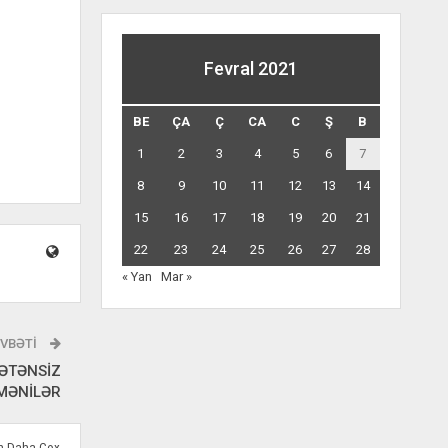
Fevral 2021
BE
ÇA
Ç
CA
C
Ş
B
1
2
3
4
5
6
7
8
9
10
11
12
13
14
15
16
17
18
19
20
21
22
23
24
25
26
27
28
« Yan
Mar »
VBƏTI
VƏTƏNSİZ
MƏNİLƏR
ən Daha Çox