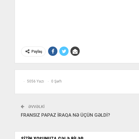
Paylaş
5056 Yazı
0 Şərh
ƏVVƏLKI
FRANSIZ PAPAZ İRAQA NƏ ÜÇÜN GƏLDİ?
SIZIN XOŞUNUZA GƏLƏ BILƏR