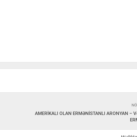
NÖ
AMERİKALI OLAN ERMƏNİSTANLI ARONYAN – 
ER
Müəllifd