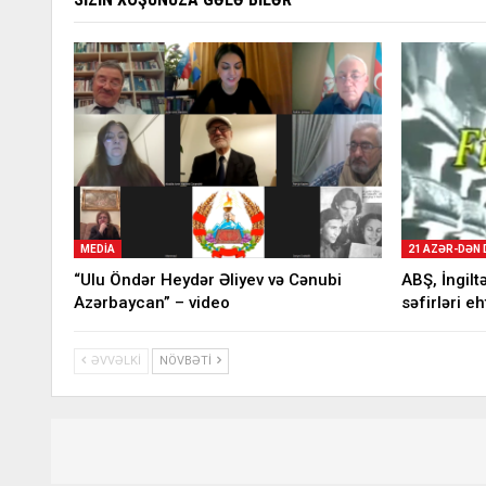
MEDIA
21 AZƏR-DƏN
“Ulu Öndər Heydər Əliyev və Cənubi
ABŞ, İngilt
Azərbaycan” – video
səfirləri e
ƏVVƏLKI
NÖVBƏTI