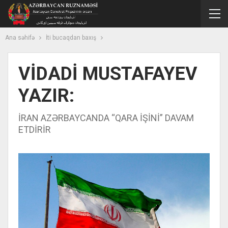
Ana səhifə
İti bucaqdan baxış
VİDADİ MUSTAFAYEV
YAZIR:
İRAN AZƏRBAYCANDA “QARA İŞİNİ” DAVAM
ETDİRİR