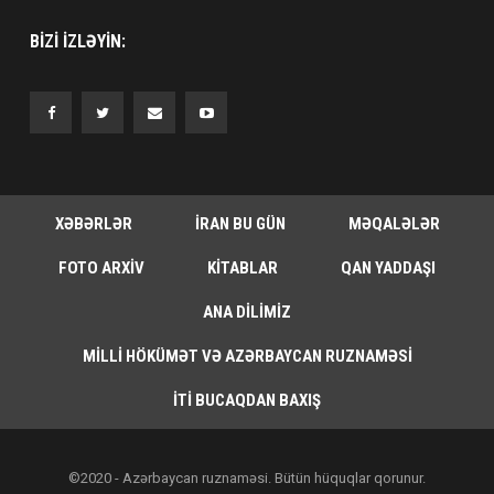
BIZI IZLƏYIN:
XƏBƏRLƏR
İRAN BU GÜN
MƏQALƏLƏR
FOTO ARXIV
KITABLAR
QAN YADDAŞI
ANA DILIMIZ
MILLI HÖKÜMƏT VƏ AZƏRBAYCAN RUZNAMƏSI
İTI BUCAQDAN BAXIŞ
©2020 - Azərbaycan ruznaməsi. Bütün hüquqlar qorunur.