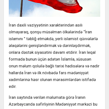
İran daxili vəziyyətinin xarakterindən asılı
olmayaraq, qonşu müsəlman ölkələrində “İran
islamını ” təbliğ etməkdə, yerli islamist qüvvələrlə
əlaqələrini genişləndirmək və dərinləşdirmək,
onlara dəstək siyasətini davam etdirir. İran leqal
formada bunun üçün adətən İslamla, xüsusən
onun məlum qoluilə bağlı tarixi hadisələrə və nadir
hallarda İran və ilk növbədə fars mədəniyyət
xadimlərinə həsr olunan mərasimlərdən istifadə
edir.
İran saytında verilən məlumata görə İranın
Azərbaycanda səfirliyinin Mədəniyyət mərkəzi bu