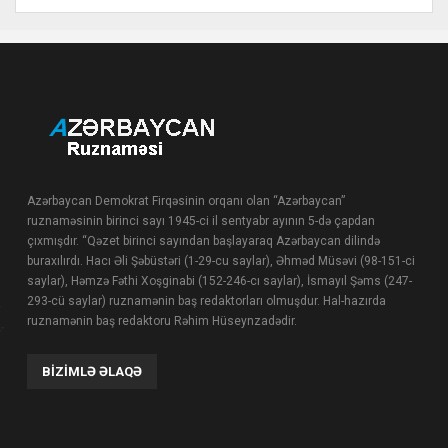
Azərbaycan Demokrat Firqəsinin orqanı olan “Azərbaycan”
ruznaməsinin birinci sayı 1945-ci il sentyabr ayının 5-də çapdan
çıxmışdır. “Qəzet birinci sayından başlayaraq Azərbaycan dilində
buraxılırdı. Hacı Əli Şəbüstəri (1-29-cu saylar), Əhməd Müsəvi (98-151-ci
saylar), Həmzə Fəthi Xoşginabi (152-246-cı saylar), İsmayıl Şəms (247-
293-cü saylar) ruznamənin baş redaktorları olmuşdur. Hal-hazırda
ruznamənin baş redaktoru Rəhim Hüseynzadədir.
BIZIMLƏ ƏLAQƏ