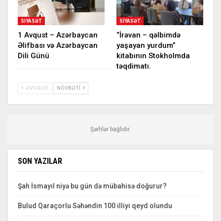
SIYASƏT
SIYASƏT
1 Avqust – Azərbaycan
“İrəvan – qəlbimdə
Əlifbası və Azərbaycan
yaşayan yurdum”
Dili Günü
kitabının Stokholmda
təqdimatı.
ƏVVƏLKI
NÖVBƏTI
Şərhlər bağlıdır.
SON YAZILAR
Şah İsmayıl niyə bu gün də mübahisə doğurur?
Bulud Qaraçorlu Səhəndin 100 illiyi qeyd olundu