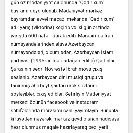
gün öz mədəniyyət salonunda “Qədir xum”
bayramı qeyd olunub. Mədəniyyət mərkəzi
bayramdan əvvəl məcazi məkanda “Qədir xum”
adlı yarış (viktorina) keçirib və iki gün ərzində
yarışda 600 nəfər iştirak edib. Mərasimdə İran
nümayəndələrindən əlavə Azərbaycan
nümayəndələri, o cümlədən, Azərbaycan İslam
partiyası (1995-ci ildə qadağan edilib) Qadınlar
Şurasının sədri Növrəstə İbrahimova çıxışı
səslənib. Azərbaycan dini musiqi qrupu və
tanınmış əhli beyt şairləri ürək sözlərini
söyləyiblər. çıxış ediblər. Səfirliyin Mədəniyyət
mərkəzi özünün facebook və instaqram
səhifələrində mərasimi canlı yayımlayıb. Bununla
kifayətlənməyərək, mərkəz qeyd olunan hadisəyə
həsr olunmuş məqalə hazırlayaraq bəzi yerli