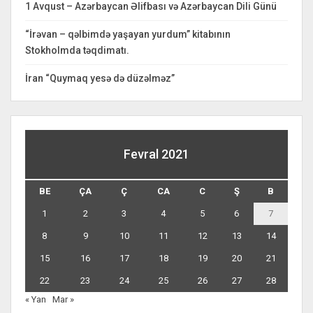
1 Avqust – Azərbaycan Əlifbası və Azərbaycan Dili Günü
“İrəvan – qəlbimdə yaşayan yurdum” kitabının
Stokholmda təqdimatı.
İran “Quymaq yesə də düzəlməz”
Fevral 2021
BE
ÇA
Ç
CA
C
Ş
B
1
2
3
4
5
6
7
8
9
10
11
12
13
14
15
16
17
18
19
20
21
22
23
24
25
26
27
28
« Yan
Mar »