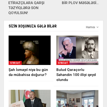
ETİRAZÇILARA QARŞI
BİR PLOV MƏSƏLƏSİ…
TƏZYİQLƏRƏ SON
QOYULSUN!
SIZIN XOŞUNUZA GƏLƏ BILƏR
Hamısı
SIYASƏT
SIYASƏT
Şah İsmayıl niyə bu gün
Bulud Qaraçorlu
də mübahisə doğurur?
Səhəndin 100 illiyi qeyd
olundu