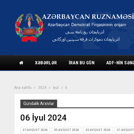
XƏBƏRLƏR
İRAN BU GÜN
ADF-NIN SƏN
Ana səhifə
2024
İyul
6
Gündəlik Arxivlər
06 İyul 2024
07 AVQUST 2026
05 AVQUST 2026
03 AVQUST 2026
01 AVQUST