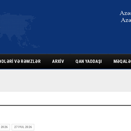
ƏDLƏRI VƏ RƏMZLƏR
ARXIV
QAN YADDAŞI
MƏQALƏ
 2026
27 İYUL 2026