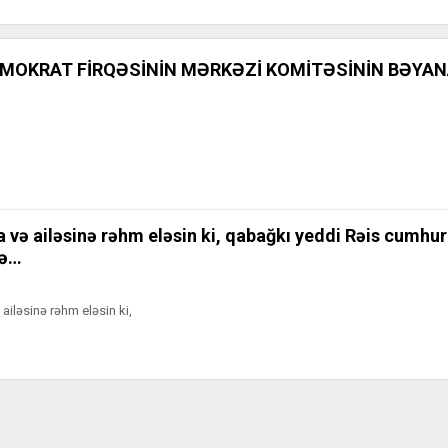
MOKRAT FİRQƏSİNİN MƏRKƏZİ KOMİTƏSİNİN BƏYAN
 və ailəsinə rəhm eləsin ki, qabağkı yeddi Rəis cumhur 
nə…
ailəsinə rəhm eləsin ki,