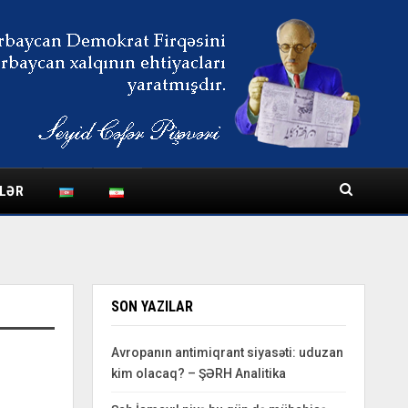
LƏR
SON YAZILAR
Avropanın antimiqrant siyasəti: uduzan
kim olacaq? – ŞƏRH Analitika