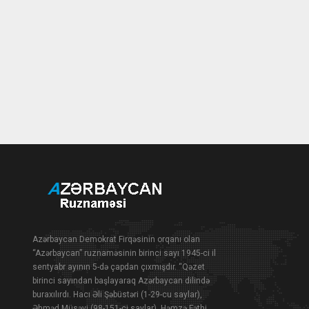
Azərbaycan Demokrat Firqəsinin orqanı olan
“Azərbaycan” ruznaməsinin birinci sayı 1945-ci il
sentyabr ayının 5-də çapdan çıxmışdır. “Qəzet
birinci sayından başlayaraq Azərbaycan dilində
buraxılırdı. Hacı Əli Şəbüstəri (1-29-cu saylar),
Əhməd Müsəvi (98-151-ci saylar), Həmzə Fəthi