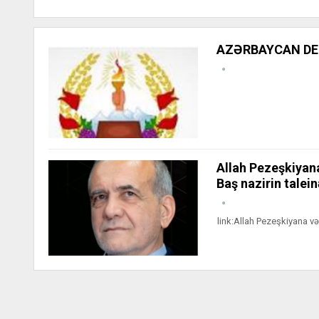
AZƏRBAYCAN DE
Allah Pezeşkiyana
Baş nazirin talei
link:Allah Pezeşkiyana və 