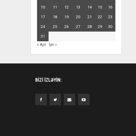
10
11
12
13
14
15
16
17
18
19
20
21
22
23
24
25
26
27
28
29
30
31
« Apr
İyn »
BIZI IZLƏYIN: