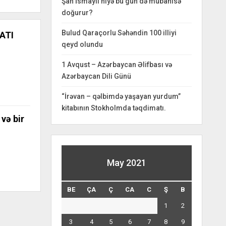
Şah İsmayıl niyə bu gün də mübahisə
doğurur?
Bulud Qaraçorlu Səhəndin 100 illiyi
ATI
qeyd olundu
1 Avqust – Azərbaycan Əlifbası və
Azərbaycan Dili Günü
“İrəvan – qəlbimdə yaşayan yurdum”
kitabının Stokholmda təqdimatı.
və bir
May 2021
BE
ÇA
Ç
CA
C
Ş
B
1
2
3
4
5
6
7
8
9