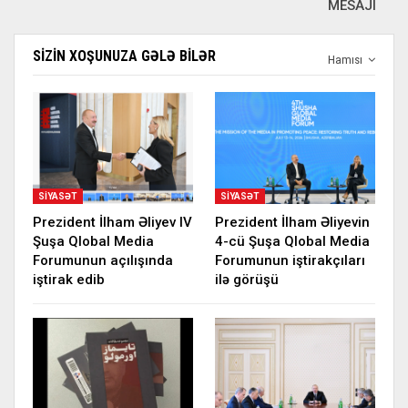
MESAJI
SIZIN XOŞUNUZA GƏLƏ BILƏR
Hamısı
SIYASƏT
SIYASƏT
Prezident İlham Əliyev IV
Prezident İlham Əliyevin
Şuşa Qlobal Media
4-cü Şuşa Qlobal Media
Forumunun açılışında
Forumunun iştirakçıları
iştirak edib
ilə görüşü