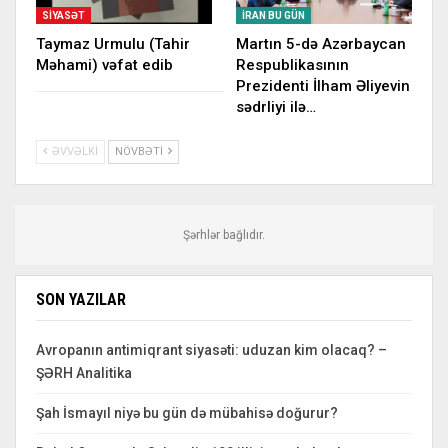
SIYASƏT
İRAN BU GÜN
Taymaz Urmulu (Tahir
Martın 5-də Azərbaycan
Məhami) vəfat edib
Respublikasının
Prezidenti İlham Əliyevin
sədrliyi ilə…
ƏVVƏLKI
NÖVBƏTI
Şərhlər bağlıdır.
SON YAZILAR
Avropanın antimiqrant siyasəti: uduzan kim olacaq? –
ŞƏRH Analitika
Şah İsmayıl niyə bu gün də mübahisə doğurur?