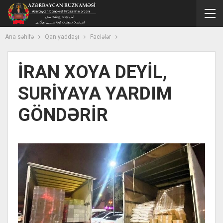
Ana səhifə
Qan yaddaşı
Faciələr
İRAN XOYA DEYİL,
SURİYAYA YARDIM
GÖNDƏRİR