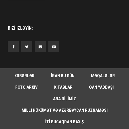
BIZI IZLƏYIN:
XƏBƏRLƏR
İRAN BU GÜN
MƏQALƏLƏR
FOTO ARXIV
KITABLAR
QAN YADDAŞI
ANA DILIMIZ
MILLI HÖKÜMƏT VƏ AZƏRBAYCAN RUZNAMƏSI
İTI BUCAQDAN BAXIŞ