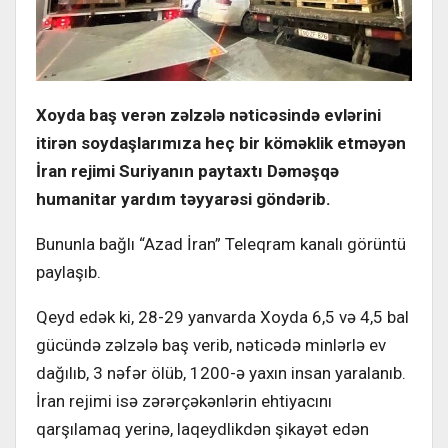
Xoyda baş verən zəlzələ nəticəsində evlərini
itirən soydaşlarımıza heç bir köməklik etməyən
İran rejimi Suriyanın paytaxtı Dəməşqə
humanitar yardım təyyarəsi göndərib.
Bununla bağlı “Azad İran” Teleqram kanalı görüntü
paylaşıb.
Qeyd edək ki, 28-29 yanvarda Xoyda 6,5 və 4,5 bal
gücündə zəlzələ baş verib, nəticədə minlərlə ev
dağılıb, 3 nəfər ölüb, 1200-ə yaxın insan yaralanıb.
İran rejimi isə zərərçəkənlərin ehtiyacını
qarşılamaq yerinə, laqeydlikdən şikayət edən