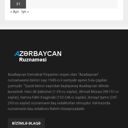
31
« Apr
İyn »
Azərbaycan Demokrat Firqəsinin orqanı olan “Azərbaycan”
ruznaməsinin birinci sayı 1945-ci il sentyabr ayının 5-də çapdan
çıxmışdır. “Qəzet birinci sayından başlayaraq Azərbaycan dilində
buraxılırdı. Hacı Əli Şəbüstəri (1-29-cu saylar), Əhməd Müsəvi (98-151-ci
saylar), Həmzə Fəthi Xoşginabi (152-246-cı saylar), İsmayıl Şəms (247-
293-cü saylar) ruznamənin baş redaktorları olmuşdur. Hal-hazırda
ruznamənin baş redaktoru Rəhim Hüseynzadədir.
BIZIMLƏ ƏLAQƏ