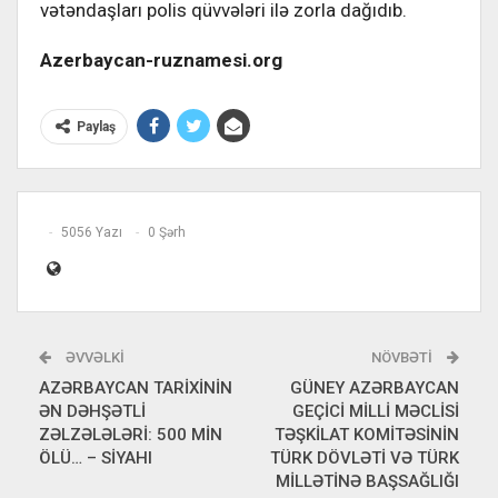
vətəndaşları polis qüvvələri ilə zorla dağıdıb.
Azerbaycan-ruznamesi.org
Paylaş
5056 Yazı
0 Şərh
ƏVVƏLKI
NÖVBƏTI
AZƏRBAYCAN TARİXİNİN
GÜNEY AZƏRBAYCAN
ƏN DƏHŞƏTLİ
GEÇİCİ MİLLİ MƏCLİSİ
ZƏLZƏLƏLƏRİ: 500 MİN
TƏŞKİLAT KOMİTƏSİNİN
ÖLÜ… – SİYAHI
TÜRK DÖVLƏTİ VƏ TÜRK
MİLLƏTİNƏ BAŞSAĞLIĞI