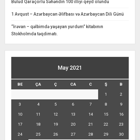
Bulud Qaraçorlu Səhəndin 100 illiyi qeyd olundu
1 Avqust – Azərbaycan Əlifbası və Azərbaycan Dili Günü
“İrəvan – qəlbimdə yaşayan yurdum” kitabının
Stokholmda təqdimatı.
May 2021
BE
ÇA
Ç
CA
C
Ş
B
1
2
3
4
5
6
7
8
9
10
11
12
13
14
15
16
17
18
19
20
21
22
23
24
25
26
27
28
29
30