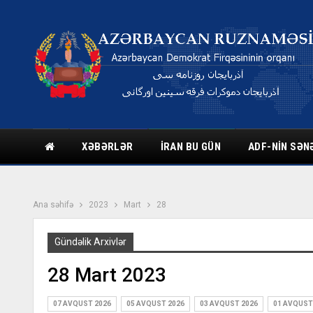
XƏBƏRLƏR
İRAN BU GÜN
ADF-NIN SƏN
Ana səhifə
2023
Mart
28
Gündəlik Arxivlər
28 Mart 2023
07 AVQUST 2026
05 AVQUST 2026
03 AVQUST 2026
01 AVQUST