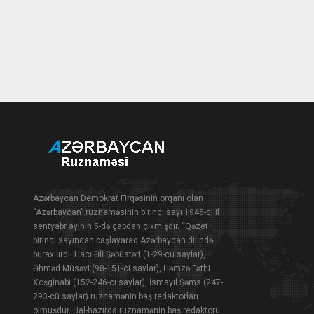
Azərbaycan Demokrat Firqəsinin orqanı olan
“Azərbaycan” ruznaməsinin birinci sayı 1945-ci il
sentyabr ayının 5-də çapdan çıxmışdır. “Qəzet
birinci sayından başlayaraq Azərbaycan dilində
buraxılırdı. Hacı Əli Şəbüstəri (1-29-cu saylar),
Əhməd Müsəvi (98-151-ci saylar), Həmzə Fəthi
Xoşginabi (152-246-cı saylar), İsmayıl Şəms (247-
293-cü saylar) ruznamənin baş redaktorları
olmuşdur. Hal-hazırda ruznamənin baş redaktoru