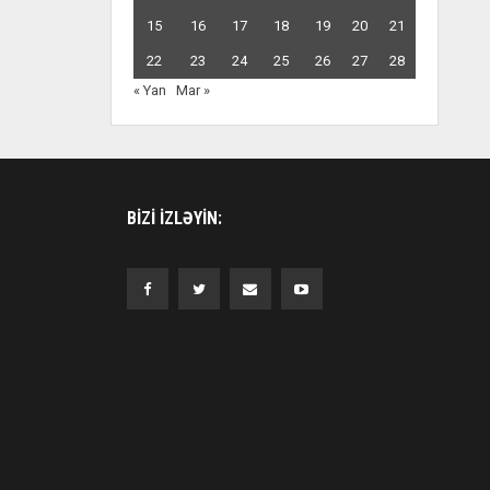
15
16
17
18
19
20
21
22
23
24
25
26
27
28
« Yan
Mar »
BIZI IZLƏYIN: