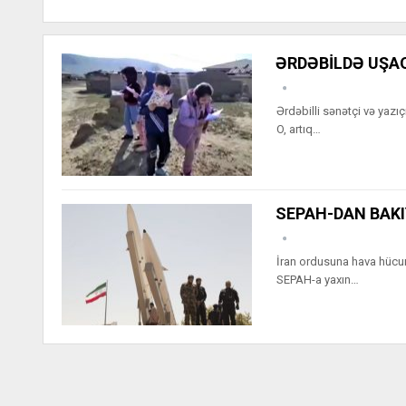
ƏRDƏBİLDƏ UŞAQ
Ərdəbilli sənətçi və yazı
O, artıq…
SEPAH-DAN BAK
İran ordusuna hava hücum
SEPAH-a yaxın…