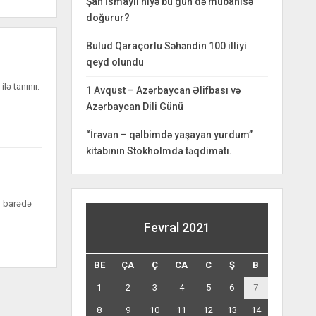
Şah İsmayıl niyə bu gün də mübahisə
doğurur?
Bulud Qaraçorlu Səhəndin 100 illiyi
qeyd olundu
lə tanınır.
1 Avqust – Azərbaycan Əlifbası və
Azərbaycan Dili Günü
“İrəvan – qəlbimdə yaşayan yurdum”
kitabının Stokholmda təqdimatı.
u barədə
Fevral 2021
BE
ÇA
Ç
CA
C
Ş
B
1
2
3
4
5
6
7
8
9
10
11
12
13
14