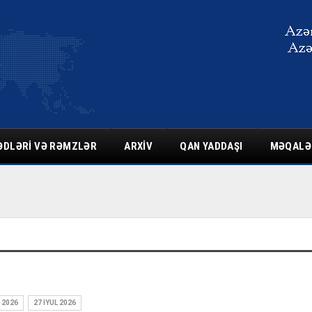
ƏDLƏRI VƏ RƏMZLƏR
ARXIV
QAN YADDAŞI
MƏQALƏ
 2026
27 İYUL 2026