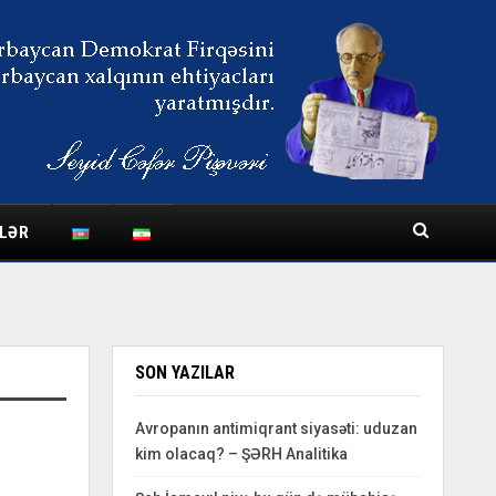
LƏR
SON YAZILAR
Avropanın antimiqrant siyasəti: uduzan
kim olacaq? – ŞƏRH Analitika