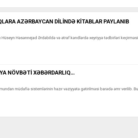
LARA AZƏRBAYCAN DİLİNDƏ KİTABLAR PAYLANIB
çı Hüseyn Həsənnejad Ərdəbildə və ətraf kəndlərdə xeyriyyə tədbirləri keçirməsi i
IYA NÖVBƏTİ XƏBƏRDARLIQ…
undan müdafiə sistemlərinin hazır vəziyyətə gətirilməsi barədə əmr verilib. B