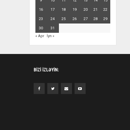
9
10
11
12
13
14
15
16
17
18
19
20
21
22
23
24
25
26
27
28
29
30
31
« Apr
İyn »
BIZI IZLƏYIN: