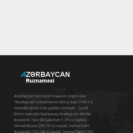
Azərbaycan Demokrat Firqəsinin orqanı olan
“Azərbaycan” ruznaməsinin birinci sayı 1945-ci il
sentyabr ayının 5-də çapdan çıxmışdır. “Qəzet
birinci sayından başlayaraq Azərbaycan dilində
buraxılırdı. Hacı Əli Şəbüstəri (1-29-cu saylar),
Əhməd Müsəvi (98-151-ci saylar), Həmzə Fəthi
Xoşginabi (152-246-cı saylar), İsmayıl Şəms (247-