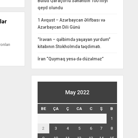
Bulud Qaraçorlu Səhəndin 100 illiyi
qeyd olundu
1 Avqust – Azərbaycan Əlifbası və
lər
Azərbaycan Dili Günü
“İrəvan – qəlbimdə yaşayan yurdum”
onları
kitabının Stokholmda təqdimatı.
İran “Quymaq yesə də düzəlməz”
May 2022
BE
ÇA
Ç
CA
C
Ş
B
1
2
3
4
5
6
7
8