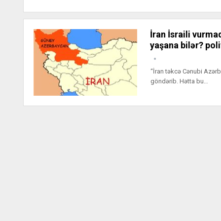
İran İsraili vurm
yaşana bilər? pol
“İran təkcə Cənubi Azərba
göndərib. Hətta bu…