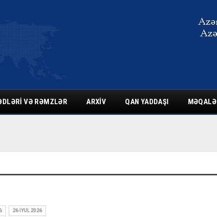
ƏDLƏRI VƏ RƏMZLƏR
ARXIV
QAN YADDAŞI
MƏQALƏ
6
26 İYUL 2026