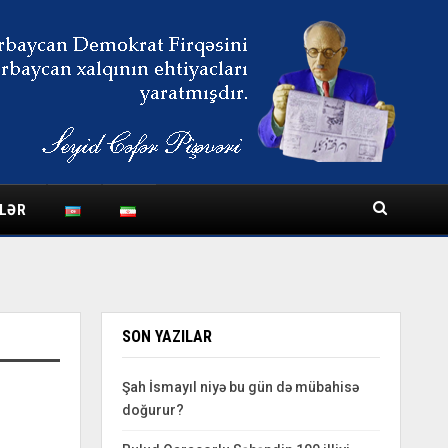
LƏR
SON YAZILAR
Şah İsmayıl niyə bu gün də mübahisə
doğurur?