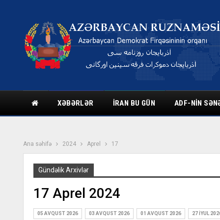
XƏBƏRLƏR
İRAN BU GÜN
ADF-NIN SƏN
Ana səhifə
2024
Aprel
17
Gündəlik Arxivlər
17 Aprel 2024
05 AVQUST 2026
03 AVQUST 2026
01 AVQUST 2026
27 İYUL 202