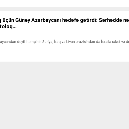
aq üçün Güney Azərbaycanı hədəfə gətirdi: Sərhəddə nə
itoloq…
ycandan deyil, həmçinin Suriya, İraq və Livan ərazisindən də İsrailə raket və dr