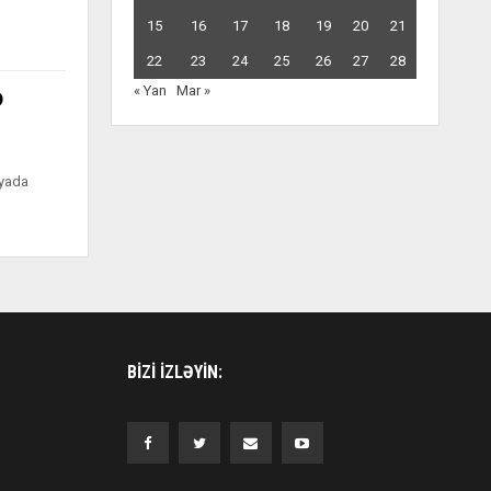
15
16
17
18
19
20
21
22
23
24
25
26
27
28
« Yan
Mar »
D
iyada
BIZI IZLƏYIN: