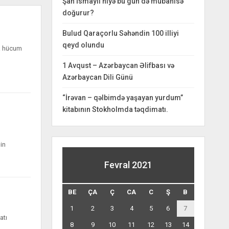
Şah İsmayıl niyə bu gün də mübahisə
doğurur?
Bulud Qaraçorlu Səhəndin 100 illiyi
qeyd olundu
na hücum
1 Avqust – Azərbaycan Əlifbası və
Azərbaycan Dili Günü
“İrəvan – qəlbimdə yaşayan yurdum”
kitabının Stokholmda təqdimatı.
in
Fevral 2021
BE
ÇA
Ç
CA
C
Ş
B
1
2
3
4
5
6
7
atı
8
9
10
11
12
13
14