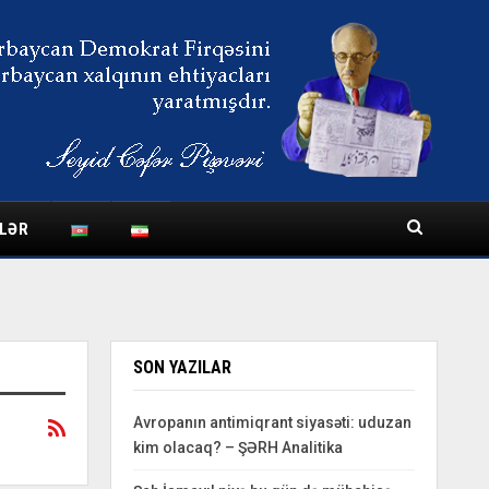
LƏR
SON YAZILAR
Avropanın antimiqrant siyasəti: uduzan
kim olacaq? – ŞƏRH Analitika