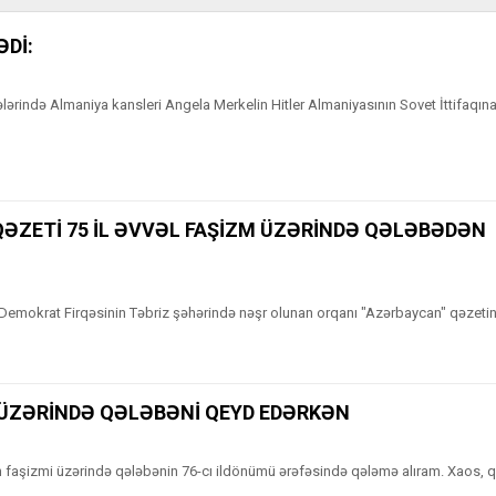
ƏDİ:
ələrində Almaniya kansleri Angela Merkelin Hitler Almaniyasının Sovet İttifaqı
ƏZETİ 75 İL ƏVVƏL FAŞİZM ÜZƏRİNDƏ QƏLƏBƏDƏN
Demokrat Firqəsinin Təbriz şəhərində nəşr olunan orqanı "Azərbaycan" qəzetin
 ÜZƏRİNDƏ QƏLƏBƏNİ QEYD EDƏRKƏN
 faşizmi üzərində qələbənin 76-cı ildönümü ərəfəsində qələmə alıram. Xaos, q