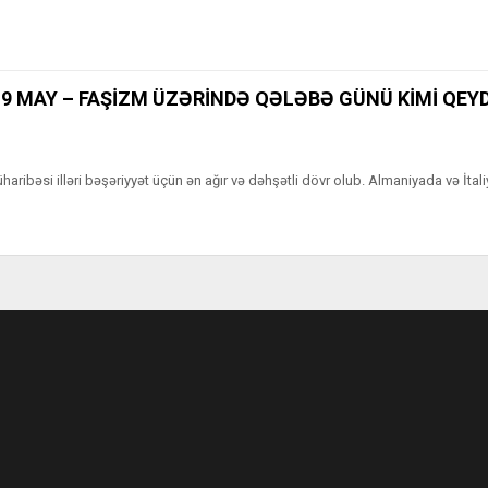
 MAY – FAŞİZM ÜZƏRİNDƏ QƏLƏBƏ GÜNÜ KİMİ QEY
aribəsi illəri bəşəriyyət üçün ən ağır və dəhşətli dövr olub. Almaniyada və İtal