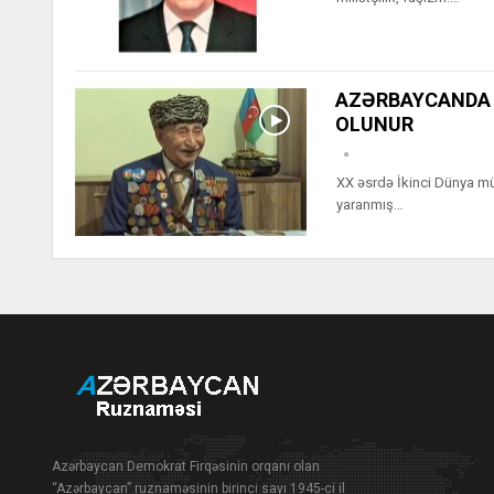
AZƏRBAYCANDA 9
OLUNUR
XX əsrdə İkinci Dünya müh
yaranmış…
Azərbaycan Demokrat Firqəsinin orqanı olan
“Azərbaycan” ruznaməsinin birinci sayı 1945-ci il