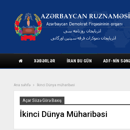
XƏBƏRLƏR
İRAN BU GÜN
ADF-NIN SƏN
Ana səhifə
İkinci Dünya müharibəsi
Açar Sözə Görə Baxış
İkinci Dünya Müharibəsi