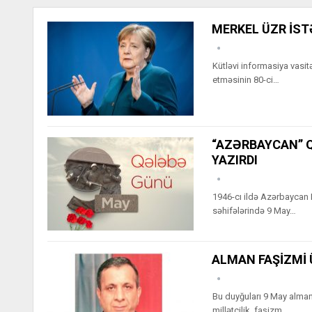
MERKEL ÜZR İST
Kütləvi informasiya vasit
etməsinin 80-ci…
“AZƏRBAYCAN” Q
YAZIRDI
1946-cı ildə Azərbaycan 
səhifələrində 9 May…
ALMAN FAŞİZMİ
Bu duyğuları 9 May alman
millətçilik, faşizm.…