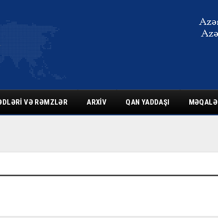
ƏDLƏRI VƏ RƏMZLƏR
ARXIV
QAN YADDAŞI
MƏQALƏ