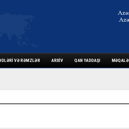
ƏDLƏRI VƏ RƏMZLƏR
ARXIV
QAN YADDAŞI
MƏQALƏ