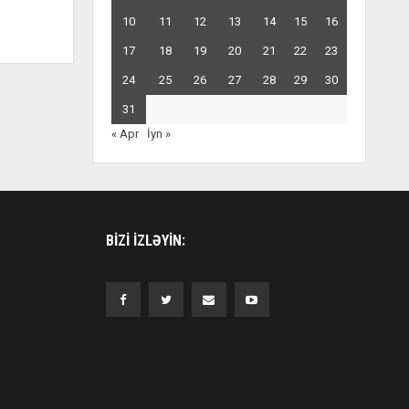
10
11
12
13
14
15
16
17
18
19
20
21
22
23
24
25
26
27
28
29
30
31
« Apr
İyn »
BIZI IZLƏYIN: