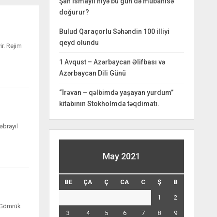
Şah İsmayıl niyə bu gün də mübahisə
doğurur?
Bulud Qaraçorlu Səhəndin 100 illiyi
qeyd olundu
r. Rejim
1 Avqust – Azərbaycan Əlifbası və
Azərbaycan Dili Günü
“İrəvan – qəlbimdə yaşayan yurdum”
kitabının Stokholmda təqdimatı.
əbrayıl
May 2021
BE
ÇA
Ç
CA
C
Ş
B
1
2
d Gömrük
3
4
5
6
7
8
9