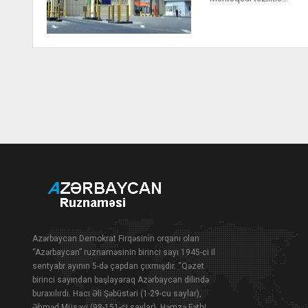
Azərbaycan Demokrat Firqəsinin orqanı olan
“Azərbaycan” ruznaməsinin birinci sayı 1945-ci il
sentyabr ayının 5-də çapdan çıxmışdır. “Qəzet
birinci sayından başlayaraq Azərbaycan dilində
buraxılırdı. Hacı Əli Şəbüstəri (1-29-cu saylar),
Əhməd Müsəvi (98-151-ci saylar), Həmzə Fəthi