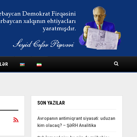
LƏR
SON YAZILAR
Avropanın antimiqrant siyasəti: uduzan
kim olacaq? – ŞƏRH Analitika