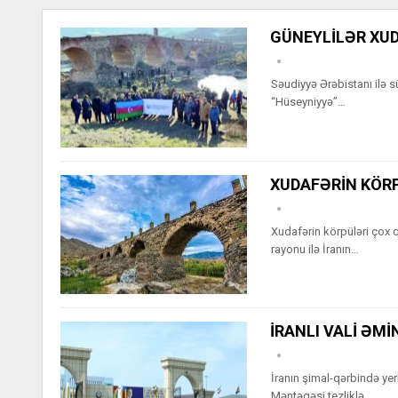
GÜNEYLİLƏR XU
Səudiyyə Ərəbistanı ilə s
“Hüseyniyyə”…
XUDAFƏRİN KÖR
Xudafərin körpüləri çox q
rayonu ilə İranın…
İRANLI VALİ ƏMİ
İranın şimal-qərbində y
Məntəqəsi tezliklə…