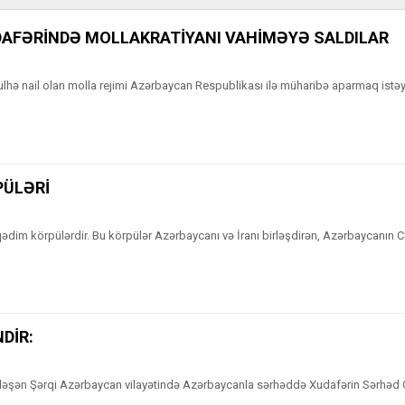
DAFƏRİNDƏ MOLLAKRATİYANI VAHİMƏYƏ SALDILAR
ülhə nail olan molla rejimi Azərbaycan Respublikası ilə müharibə aparmaq istəyi
PÜLƏRİ
ədim körpülərdir. Bu körpülər Azərbaycanı və İranı birləşdirən, Azərbaycanın C
NDİR:
erləşən Şərqi Azərbaycan vilayətində Azərbaycanla sərhəddə Xudafərin Sərhə