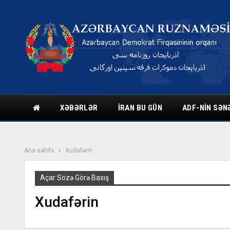
XƏBƏRLƏR
İRAN BU GÜN
ADF-NIN SƏN
Ana səhifə
Xudafərin
Açar Sözə Görə Baxış
Xudafərin