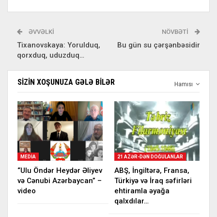
ƏVVƏLKI
NÖVBƏTI
Tixanovskaya: Yorulduq,
Bu gün su çərşənbəsidir
qorxduq, uduzduq…
SIZIN XOŞUNUZA GƏLƏ BILƏR
Hamısı
MEDIA
21 AZƏR-DƏN DOĞULANLAR
“Ulu Öndər Heydər Əliyev
ABŞ, İngiltərə, Fransa,
və Cənubi Azərbaycan” –
Türkiyə və İraq səfirləri
video
ehtiramla əyağa
qalxdılar…