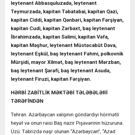
leytenant Abbasquluzadə, leytenant
Teymurzadə, kapitan Təbatəbai, kapitan Qazi,
kapitan Ciddi, kapitan Qənbəri, kapitan Fərşiyan,
kapitan Cudi, kapitan Zərbəxt, baş leytenant
İbrahimzadə, kapitan Səlimi, kapitan Vəfa,
kapitan Məşhur, leytenant Müstəcabüt Dəva,
leytenant Eşkül, baş leytenant Fəhmi, polkovnik
Mürşidi, mayor Xilmət, baş leytenant Mərzban,
baş leytenant Şərəfi, baş leytenant Asudə,
leytenant Firuzi, kapitan Fərşiyan.
HƏRBİ ZABİTLİK MƏKTƏBİ TƏLƏBƏLƏRİ
TƏRƏFİNDƏN
Tehran. Azərbaycan xalqının göndərdiyi hörmətli
heyət və onun rəisi Baş nazir Pişəvərinin hüzuruna.
Üzü: Təbrizdə nəşr olunan “Azərbaycan”, “Azad