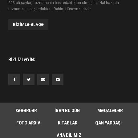
293-cü saylar) ruznamənin baş redaktorları olmuşdur. Hal-hazırda
ruznamənin baş redaktoru Rəhim Hüseynzadədir.
BIZIMLƏ ƏLAQƏ
BIZI IZLƏYIN:
XƏBƏRLƏR
İRAN BU GÜN
MƏQALƏLƏR
FOTO ARXIV
KITABLAR
QAN YADDAŞI
ANA DILIMIZ