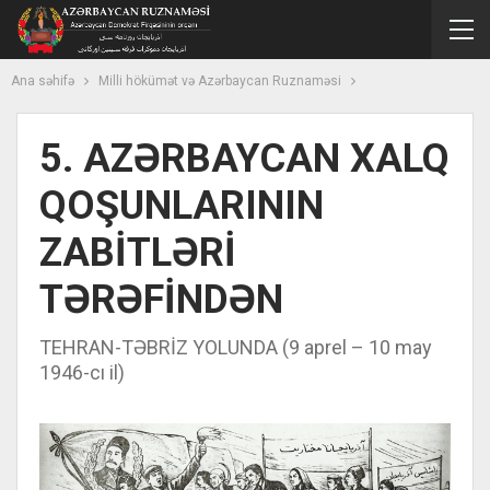
Ana səhifə
Milli hökümət və Azərbaycan Ruznaməsi
5. AZƏRBAYCAN XALQ
QOŞUNLARININ
ZABİTLƏRİ
TƏRƏFİNDƏN
TEHRAN-TƏBRİZ YOLUNDA (9 aprel – 10 may
1946-cı il)