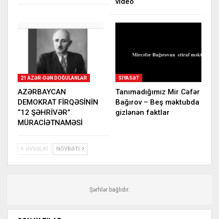
video
21 AZƏR-DƏN DOĞULANLAR
SIYASƏT
AZƏRBAYCAN
Tanımadığımız Mir Cəfər
DEMOKRAT FİRQƏSİNİN
Bağırov – Beş məktubda
“12 ŞƏHRİVƏR”
gizlənən faktlar
MÜRACİƏTNAMƏSİ
ƏVVƏLKI
NÖVBƏTI
Şərhlər bağlıdır.