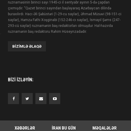
ruznaməsinin birinci sayı 1945-ci il sentyabr ayının 5-də çapdan
çıxmışdır. “Qəzet birinci sayından başlayaraq Azərbaycan dilində
buraxılırdı. Hacı Əli Şəbüstəri (1-29-cu saylar), Əhməd Müsəvi (98-151-ci
saylar), Həmzə Fəthi Xoşginabi (152-246-cı saylar), İsmayıl Şəms (247-
293-cü saylar) ruznamənin baş redaktorları olmuşdur. Hal-hazırda
ruznamənin baş redaktoru Rəhim Hüseynzadədir.
BIZIMLƏ ƏLAQƏ
BIZI IZLƏYIN:
XƏBƏRLƏR
İRAN BU GÜN
MƏQALƏLƏR