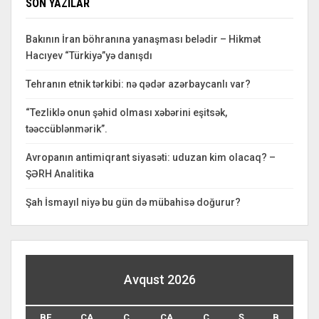
SON YAZILAR
Bakının İran böhranına yanaşması belədir – Hikmət
Hacıyev “Türkiyə”yə danışdı
Tehranın etnik tərkibi: nə qədər azərbaycanlı var?
“Tezliklə onun şəhid olması xəbərini eşitsək,
təəccüblənmərik”.
Avropanın antimiqrant siyasəti: uduzan kim olacaq? –
ŞƏRH Analitika
Şah İsmayıl niyə bu gün də mübahisə doğurur?
Avqust 2026
BE
ÇA
Ç
CA
C
Ş
B