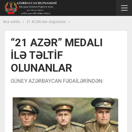
Ana səhifə
21 AZƏR-dən doğulanlar
“21 AZƏR” MEDALI
İLƏ TƏLTİF
OLUNANLAR
GÜNEY AZƏRBAYCAN FƏDAİLƏRİNDƏN: