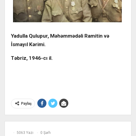
Yadulla Qulupur, Məhəmmədəli Ramitin və
İsmayıl Kərimi.
Təbriz, 1946-cı il.
Paylaş
5063 Yazı
0 Şərh