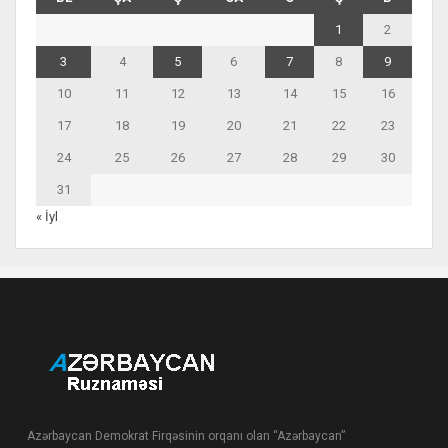
1
2
3
4
5
6
7
8
9
10
11
12
13
14
15
16
17
18
19
20
21
22
23
24
25
26
27
28
29
30
31
« İyl
Azərbaycan Demokrat Firqəsinin orqanı olan “Azərbaycan”