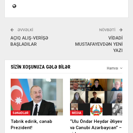
ƏVVƏLKI
NÖVBƏTI
AÇIQ ALIŞ-VERİŞƏ
VİDADİ
BAŞLADILAR
MUSTAFAYEVDƏN YENİ
YAZI
SIZIN XOŞUNUZA GƏLƏ BILƏR
Hamısı
SƏNƏDLƏR
MEDIA
Təbrik edirik, cənab
“Ulu Öndər Heydər Əliyev
Prezident!
və Cənubi Azərbaycan” –