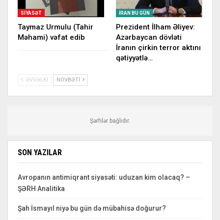
SIYASƏT
İRAN BU GÜN
Taymaz Urmulu (Tahir
Prezident İlham Əliyev:
Məhami) vəfat edib
Azərbaycan dövləti
İranın çirkin terror aktını
qətiyyətlə…
ƏVVƏLKI
NÖVBƏTI
Şərhlər bağlıdır.
SON YAZILAR
Avropanın antimiqrant siyasəti: uduzan kim olacaq? –
ŞƏRH Analitika
Şah İsmayıl niyə bu gün də mübahisə doğurur?