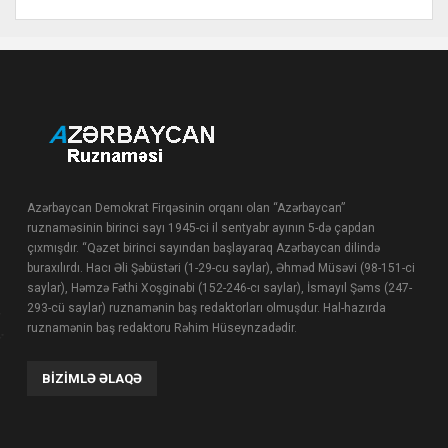
Azərbaycan Demokrat Firqəsinin orqanı olan “Azərbaycan”
ruznaməsinin birinci sayı 1945-ci il sentyabr ayının 5-də çapdan
çıxmışdır. “Qəzet birinci sayından başlayaraq Azərbaycan dilində
buraxılırdı. Hacı Əli Şəbüstəri (1-29-cu saylar), Əhməd Müsəvi (98-151-ci
saylar), Həmzə Fəthi Xoşginabi (152-246-cı saylar), İsmayıl Şəms (247-
293-cü saylar) ruznamənin baş redaktorları olmuşdur. Hal-hazırda
ruznamənin baş redaktoru Rəhim Hüseynzadədir.
BIZIMLƏ ƏLAQƏ