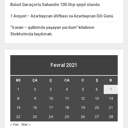
Bulud Qaraçorlu Səhəndin 100 illiyi qeyd olundu
1 Avqust – Azərbaycan Əlifbası və Azərbaycan Dili Günü
“İrəvan – qəlbimdə yaşayan yurdum” kitabının
Stokholmda təqdimatı.
Fevral 2021
BE
ÇA
Ç
CA
C
Ş
B
1
2
3
4
5
6
7
8
9
10
11
12
13
14
15
16
17
18
19
20
21
22
23
24
25
26
27
28
« Yan
Mar »