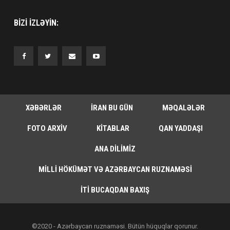
BIZI IZLƏYIN:
XƏBƏRLƏR
İRAN BU GÜN
MƏQALƏLƏR
FOTO ARXIV
KITABLAR
QAN YADDAŞI
ANA DILIMIZ
MILLI HÖKÜMƏT VƏ AZƏRBAYCAN RUZNAMƏSI
İTI BUCAQDAN BAXIŞ
©2020 - Azərbaycan ruznaməsi. Bütün hüquqlar qorunur.