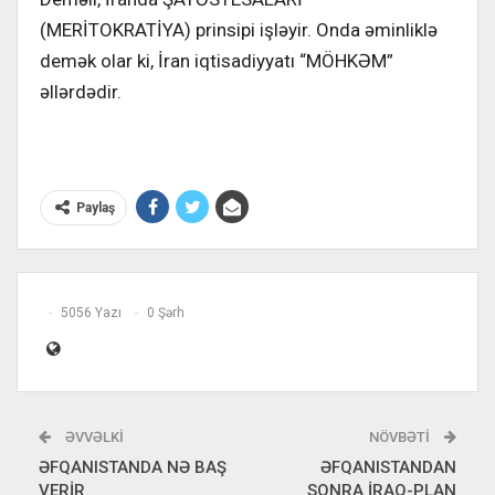
(MERİTOKRATİYA) prinsipi işləyir. Onda əminliklə
demək olar ki, İran iqtisadiyyatı “MÖHKƏM”
əllərdədir.
Paylaş
5056 Yazı
0 Şərh
ƏVVƏLKI
NÖVBƏTI
ƏFQANISTANDA NƏ BAŞ
ƏFQANISTANDAN
VERİR
SONRA İRAQ-PLAN