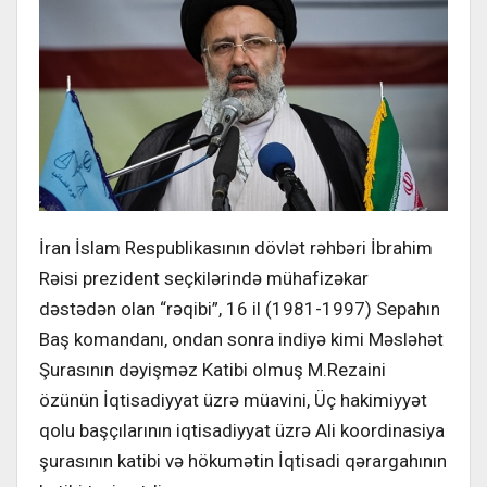
İran İslam Respublikasının dövlət rəhbəri İbrahim
Rəisi prezident seçkilərində mühafizəkar
dəstədən olan “rəqibi”, 16 il (1981-1997) Sepahın
Baş komandanı, ondan sonra indiyə kimi Məsləhət
Şurasının dəyişməz Katibi olmuş M.Rezaini
özünün İqtisadiyyat üzrə müavini, Üç hakimiyyət
qolu başçılarının iqtisadiyyat üzrə Ali koordinasiya
şurasının katibi və hökumətin İqtisadi qərargahının