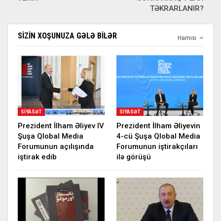
TƏKRARLANIR?
SIZIN XOŞUNUZA GƏLƏ BILƏR
Hamısı
SIYASƏT
SIYASƏT
Prezident İlham Əliyev IV
Prezident İlham Əliyevin
Şuşa Qlobal Media
4-cü Şuşa Qlobal Media
Forumunun açılışında
Forumunun iştirakçıları
iştirak edib
ilə görüşü