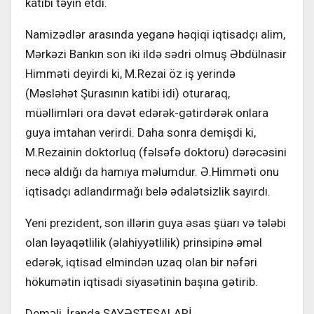
katibi təyin etdi.
Namizədlər arasında yeganə həqiqi iqtisadçı alim,
Mərkəzi Bankın son iki ildə sədri olmuş Əbdülnasir
Himməti deyirdi ki, M.Rezai öz iş yerində
(Məsləhət Şurasının katibi idi) oturaraq,
müəllimləri ora dəvət edərək-gətirdərək onlara
guya imtahan verirdi. Daha sonra demişdi ki,
M.Rezainin doktorluq (fəlsəfə doktoru) dərəcəsini
necə aldığı da hamıya məlumdur. Ə.Himməti onu
iqtisadçı adlandırmağı belə ədalətsizlik sayırdı.
Yeni prezident, son illərin guya əsas şüarı və tələbi
olan ləyaqətlilik (əlahiyyətlilik) prinsipinə əməl
edərək, iqtisad elmindən uzaq olan bir nəfəri
hökumətin iqtisadi siyasətinin başına gətirib.
Deməli, İranda ŞAYƏSTESALARİ