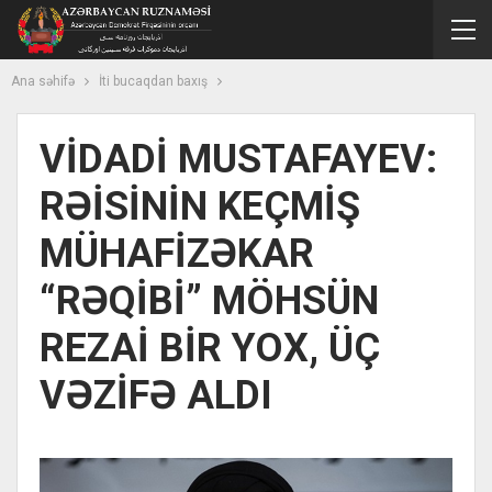
Ana səhifə
İti bucaqdan baxış
VİDADİ MUSTAFAYEV:
RƏİSİNİN KEÇMİŞ
MÜHAFİZƏKAR
“RƏQİBİ” MÖHSÜN
REZAİ BİR YOX, ÜÇ
VƏZİFƏ ALDI